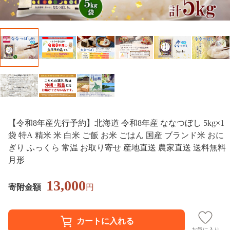
【令和8年産先行予約】北海道 令和8年産 ななつぼし 5kg×1
袋 特A 精米 米 白米 ご飯 お米 ごはん 国産 ブランド米 おに
ぎり ふっくら 常温 お取り寄せ 産地直送 農家直送 送料無料
月形
13,000
寄附金額
円
お気に入り