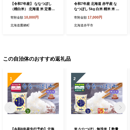
【令和7年産】 ななつぼし
令和7年産 北海道 赤平産 な
（精白米） 北海道 米 定番の
なつぼし 5kg 白米 精米 米 北
品種 2kg ／ お米 米 ご飯 ご
海道 ごはん ご飯 ライス おに
10,000円
17,000円
寄附金額
寄附金額
はん 白米 北海道 鷹栖町 常温
ぎり
北海道鷹栖町
北海道赤平市
この自治体のおすすめ返礼品
1
2
【令和8年産先行予約】北海
米 ななつぼし 無洗米【 数量