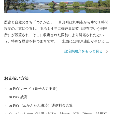
歴史と自然のまち「つきがた」 月形町は札幌市から車で１時間
程度の北東に位置し、明治１４年に樺戸集治監（現在でいう刑務
所）が設置され、そこに収容された囚徒により開拓されたとい
う、特殊な歴史を持つまちです。 北西には樺戸連山がそびえ、
南東には大きな石狩川が流れ、その間に田園風景が広がります。
自治体紹介をもっと見る
石狩川がもたらす肥沃な大地のおかげで稲作を中心にメロン、ス
イカ、トマトなどの果菜、花き栽培も盛んです。 ふるさと納税
で月形町を応援してくださった方へ、月形町自慢の品を堪能して
いただきたいと思います。
お支払い方法
au PAY カード（番号入力不要）
au PAY 残高
au PAY（auかんたん決済）通信料金合算
クレジットカード決済（VISA、Master、JCB、Diners、AMEX）