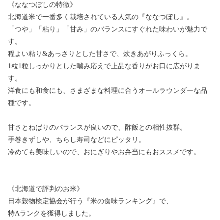
《ななつぼしの特徴》
北海道米で一番多く栽培されている人気の『ななつぼし』。
「つや」「粘り」「甘み」のバランスにすぐれた味わいが魅力で
す。
程よい粘り&あっさりとした甘さで、炊きあがりふっくら。
1粒1粒しっかりとした噛み応えで上品な香りがお口に広がりま
す。
洋食にも和食にも、さまざまな料理に合うオールラウンダーな品
種です。
甘さとねばりのバランスが良いので、酢飯との相性抜群。
手巻きずしや、ちらし寿司などにピッタリ。
冷めても美味しいので、おにぎりやお弁当にもおススメです。
《北海道で評判のお米》
日本穀物検定協会が行う『米の食味ランキング』で、
特Aランクを獲得しました。