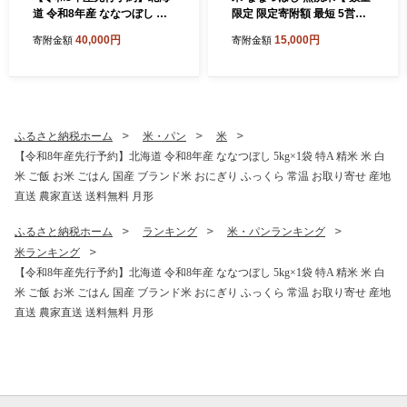
道 令和8年産 ななつぼし 無
限定 限定寄附額 最短 5営業
洗米 5kg×4袋 計20kg 特A 米
日以内発送 】 令和7年産 北
40,000円
15,000円
寄附金額
寄附金額
白米 ご飯 お米 ごはん 国産
海道 月形町産 6kg(2kg×3袋)
ブランド米 時短 便利 常温 お
白米 お米 こめ コメ おこめ
取り寄せ 産地直送 農家直送
最短配送 特A 北海道産 北海
送料無料 月形
道米
ふるさと納税ホーム
米・パン
米
【令和8年産先行予約】北海道 令和8年産 ななつぼし 5kg×1袋 特A 精米 米 白
米 ご飯 お米 ごはん 国産 ブランド米 おにぎり ふっくら 常温 お取り寄せ 産地
直送 農家直送 送料無料 月形
ふるさと納税ホーム
ランキング
米・パンランキング
米ランキング
【令和8年産先行予約】北海道 令和8年産 ななつぼし 5kg×1袋 特A 精米 米 白
米 ご飯 お米 ごはん 国産 ブランド米 おにぎり ふっくら 常温 お取り寄せ 産地
直送 農家直送 送料無料 月形