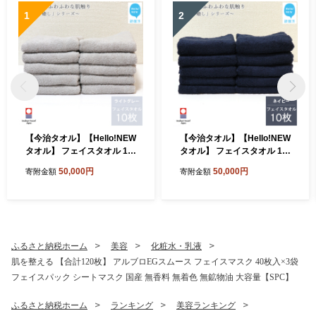
1
2
【今治タオル】【Hello!NEW
【今治タオル】【Hello!NEW
タオル】 フェイスタオル 10
タオル】 フェイスタオル 10
枚 詰め合わせ セット「癒
枚 詰め合わせ セット「癒
50,000円
50,000円
寄附金額
寄附金額
し」シリーズ ライトグレー
し」シリーズ ネイビー 吸水
吸水 厚手 国産 日本製 おしゃ
厚手 国産 日本製 おしゃれ シ
れ シンプル 家庭用
ンプル 家庭用
ふるさと納税ホーム
美容
化粧水・乳液
肌を整える 【合計120枚】 アルブロEGスムース フェイスマスク 40枚入×3袋
フェイスパック シートマスク 国産 無香料 無着色 無鉱物油 大容量【SPC】
ふるさと納税ホーム
ランキング
美容ランキング