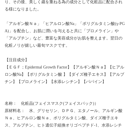
り、その後、美しく歳を重ねる為の成分として化粧品に配合され
る様になりました。
「アルギン酸Ｎａ」「ヒアルロン酸Na」「ポリグルタミン酸(γ-PG
A)」を配合し、お肌に潤いを与えると共に「ブロメライン」や
「アルブチン」など、豊富な美容成分がお肌を整えます。翌日の
化粧ノリが嬉しい最旬マスクです。
【注目成分】
【ＥＧＦ；Epidermal Growth Factor】【アルギン酸Ｎａ】【ヒアル
ロン酸Na】【ポリグルタミン酸 】【ダイズ種子エキス】【アルブ
チン】【ブロメライン】【水添レシチン】【パパイン】
名称： 化粧品(フェイスマスク(フェイスパック)）
原材料名： 水、グリセリン、ＤＰＧ、エタノール、アルギン酸
Ｎａ、ヒアルロン酸Ｎａ、ポリグルタミン酸、ダイズ種子エキ
ス、アルブチン、ヒト遺伝子組換オリゴペプチド-1、水添レシチ