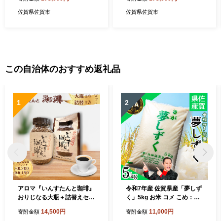
佐賀県佐賀市
佐賀県佐賀市
この自治体のおすすめ返礼品
1
2
アロマ『いんすたんと珈琲』
令和7年産 佐賀県産「夢しず
おりじなる大瓶＋詰替えセッ
く」5kg お米 コメ こめ：B1
ト インスタントコーヒー 珈
10-064
14,500円
11,000円
寄附金額
寄附金額
琲 飲料 アロマ珈琲 佐賀県 佐