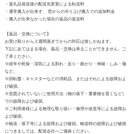
・返礼品発送後の配送先変更による転送料
・通常搬入が出来ず、 窓からの吊り上げ搬入での追加料金
・搬入が出来なかった場合の返品の返送料
【返品・交換について】
お受け取りから２週間過ぎてからの対応は致しかねます。
下記にあてはまる場合、返品・交換は承ることができません。ご
了承ください。
※経年や乾燥・湿気による割れ・反り・曲がり・伸縮・しみ・傷
など。
※回転盤・キャスターなどの消耗品、またはそれによる故障およ
び破損。
※意図されていないご使用方法（物の落下・重量物を置くなど）
での故障および破損。
※ご利用者様による無理な取り扱い・修理や改造等による故障お
よび破損。
※輸送・落下等による故障および破損。輸送時の故障および破損
につきましては、配送会社へご連絡ください。