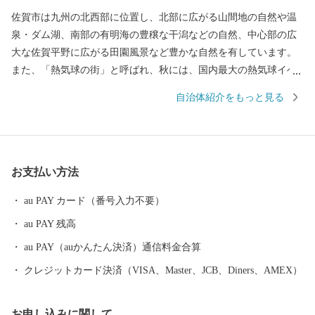
佐賀市は九州の北西部に位置し、北部に広がる山間地の自然や温
泉・ダム湖、南部の有明海の豊穣な干潟などの自然、中心部の広
大な佐賀平野に広がる田園風景など豊かな自然を有しています。
また、「熱気球の街」と呼ばれ、秋には、国内最大の熱気球イベ
ント「佐賀インターナショナルバルーンフェスタ」を開催し、沢
自治体紹介をもっと見る
山の熱気球が広大な佐賀平野を彩ります。 平成27年5月には、渡
り鳥のシギ・チドリ類飛来数日本一を誇り、紅葉する塩生生物
「シチメンソウ」が自生する「東よか干潟」が、ラムサール条約
湿地に登録されました。 日本初の実用蒸気船「凌風丸」が造られ
お支払い方法
た世界文化遺産「三重津海軍所跡」をはじめ、幕末維新の歴史遺
産も見どころの1つです。
au PAY カード（番号入力不要）
au PAY 残高
au PAY（auかんたん決済）通信料金合算
クレジットカード決済（VISA、Master、JCB、Diners、AMEX）
お申し込みに関して