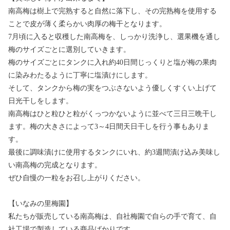
南高梅は樹上で完熟すると自然に落下し、その完熟梅を使用する
ことで皮が薄く柔らかい肉厚の梅干となります。
7月頃に入ると収穫した南高梅を、しっかり洗浄し、選果機を通し
梅のサイズごとに選別していきます。
梅のサイズごとにタンクに入れ約40日間じっくりと塩が梅の果肉
に染みわたるように丁寧に塩漬けにします。
そして、タンクから梅の実をつぶさないよう優しくすくい上げて
日光干しをします。
南高梅はひと粒ひと粒がくっつかないように並べて三日三晩干し
ます。梅の大きさによって3～4日間天日干しを行う事もありま
す。
最後に調味漬けに使用するタンクにいれ、約3週間漬け込み美味し
い南高梅の完成となります。
ぜひ自慢の一粒をお召し上がりください。
【いなみの里梅園】
私たちが販売している南高梅は、自社梅園で自らの手で育て、自
社工場で製造している商品ばかりです。