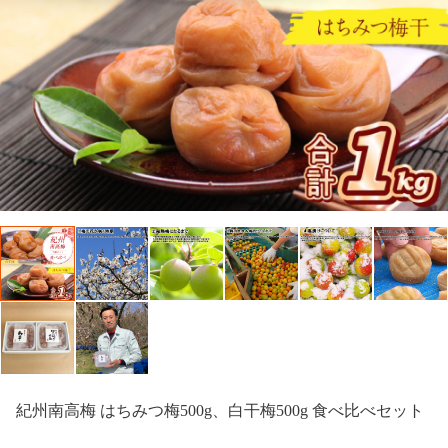
紀州南高梅 はちみつ梅500g、白干梅500g 食べ比べセット