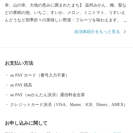
幸、山の幸、大地の恵みに囲まれたまち】 温州みかん、梅、梨な
どの果樹の他、いちご、すいか、メロン、ミニトマト、うすいえ
んどうなど四季折々の美味しい野菜・フルーツを味わえます。 ま
た、紀伊水道の豊かな漁場では、あじ、さば、タチウオ、あわ
自治体紹介をもっと見る
び、ナガレコ、伊勢えびなど海産物も豊富です。 【色とりどりの
花のまち】 日本一の生産量を誇るスターチスをはじめ、ガーベラ
やバラなど花の産地として知られています。 【自然あふれる豊か
なまち】 いちご狩りやメロン狩り、花摘みを楽しめる観光農園、
お支払い方法
高速のインターそばには広々とした日高川オートキャンプ場があ
り、大阪から約2時間、気軽にアウトドアが楽しめます。 【歴史
au PAY カード（番号入力不要）
とロマンが息づくまち】 熊野古道（紀伊路）にある旧跡をはじ
au PAY 残高
め、「御坊」の由来となった寺内町、宮子姫の伝説など、名所・
旧跡や伝説が数多く残り、当時の息づかいを体感できます。 頂い
au PAY（auかんたん決済）通信料金合算
た寄付金は、子供たちの教育環境の整備、みんなが安心して暮ら
クレジットカード決済（VISA、Master、JCB、Diners、AMEX）
せるための福祉の充実に活用いたします。 笑顔あふれる御坊のた
めに皆様の応援をよろしくお願いします。
お申し込みに関して