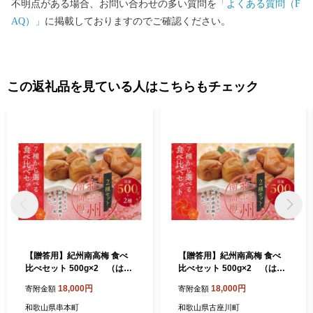
不明点がある場合、お問い合わせの多い質問を
「よくある質問（F
AQ）」
に掲載しておりますのでご確認ください。
この返礼品を見ている人はこちらもチェック
【贈答用】紀州南高梅 食べ
【贈答用】紀州南高梅 食べ
比べセット 500g×2 （はち
比べセット 500g×2 （はち
みつ・白干） 梅干し【inm9
みつ・白干）【inm900-6
18,000円
18,000円
寄附金額
寄附金額
00-6C】
C】
和歌山県串本町
和歌山県古座川町