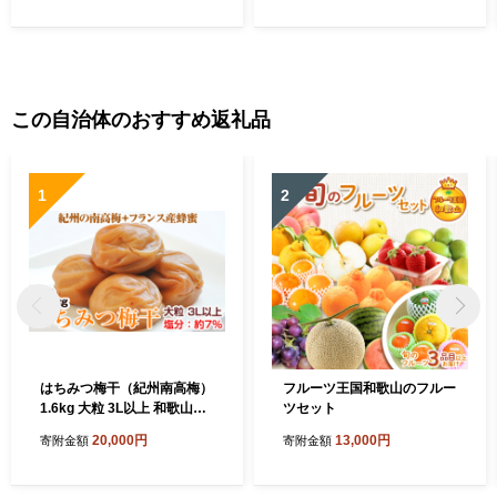
この自治体のおすすめ返礼品
1
2
はちみつ梅干（紀州南高梅）
フルーツ王国和歌山のフルー
1.6kg 大粒 3L以上 和歌山県
ツセット
産
20,000円
13,000円
寄附金額
寄附金額