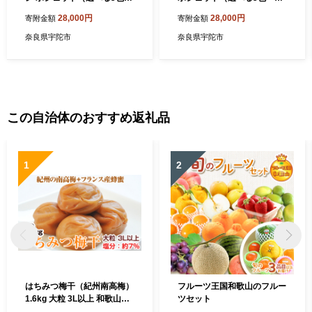
内側3種類） ／西勝毛皮 ムー
側3種類） ／西勝毛皮 ムート
28,000円
28,000円
寄附金額
寄附金額
トンバッグ ショルダーバッ
ンバッグ ショルダーバッグ
グ レディース かわいい ミニ
レディース 肉球 猫 犬 アニマ
奈良県宇陀市
奈良県宇陀市
バッグ スマホポシェット お
ル かわいい ミニバッグ スマ
しゃれ 軽量 お出かけ 旅行 選
ホポシェット おしゃれ 軽量
べるカラー 日本製 奈良県 宇
お出かけ 旅行 選べるカラー
陀市 ふるさと納税
日本製 奈良県 宇陀市 ふるさ
と納税
この自治体のおすすめ返礼品
1
2
はちみつ梅干（紀州南高梅）
フルーツ王国和歌山のフルー
1.6kg 大粒 3L以上 和歌山県
ツセット
産