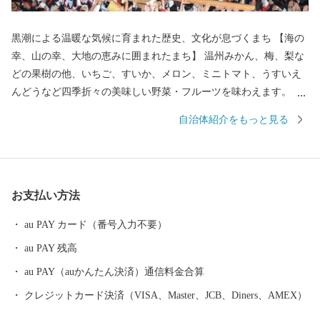
黒潮による温暖な気候に育まれた歴史、文化が息づくまち 【海の
幸、山の幸、大地の恵みに囲まれたまち】 温州みかん、梅、梨な
どの果樹の他、いちご、すいか、メロン、ミニトマト、うすいえ
んどうなど四季折々の美味しい野菜・フルーツを味わえます。 ま
た、紀伊水道の豊かな漁場では、あじ、さば、タチウオ、あわ
自治体紹介をもっと見る
び、ナガレコ、伊勢えびなど海産物も豊富です。 【色とりどりの
花のまち】 日本一の生産量を誇るスターチスをはじめ、ガーベラ
やバラなど花の産地として知られています。 【自然あふれる豊か
なまち】 いちご狩りやメロン狩り、花摘みを楽しめる観光農園、
お支払い方法
高速のインターそばには広々とした日高川オートキャンプ場があ
り、大阪から約2時間、気軽にアウトドアが楽しめます。 【歴史
au PAY カード（番号入力不要）
とロマンが息づくまち】 熊野古道（紀伊路）にある旧跡をはじ
au PAY 残高
め、「御坊」の由来となった寺内町、宮子姫の伝説など、名所・
旧跡や伝説が数多く残り、当時の息づかいを体感できます。 頂い
au PAY（auかんたん決済）通信料金合算
た寄付金は、子供たちの教育環境の整備、みんなが安心して暮ら
クレジットカード決済（VISA、Master、JCB、Diners、AMEX）
せるための福祉の充実に活用いたします。 笑顔あふれる御坊のた