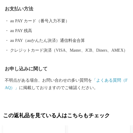
なまち】 いちご狩りやメロン狩り、花摘みを楽しめる観光農園、
お支払い方法
高速のインターそばには広々とした日高川オートキャンプ場があ
り、大阪から約2時間、気軽にアウトドアが楽しめます。 【歴史
au PAY カード（番号入力不要）
とロマンが息づくまち】 熊野古道（紀伊路）にある旧跡をはじ
au PAY 残高
め、「御坊」の由来となった寺内町、宮子姫の伝説など、名所・
旧跡や伝説が数多く残り、当時の息づかいを体感できます。 頂い
au PAY（auかんたん決済）通信料金合算
た寄付金は、子供たちの教育環境の整備、みんなが安心して暮ら
クレジットカード決済（VISA、Master、JCB、Diners、AMEX）
せるための福祉の充実に活用いたします。 笑顔あふれる御坊のた
めに皆様の応援をよろしくお願いします。
お申し込みに関して
不明点がある場合、お問い合わせの多い質問を
「よくある質問（F
AQ）」
に掲載しておりますのでご確認ください。
この返礼品を見ている人はこちらもチェック