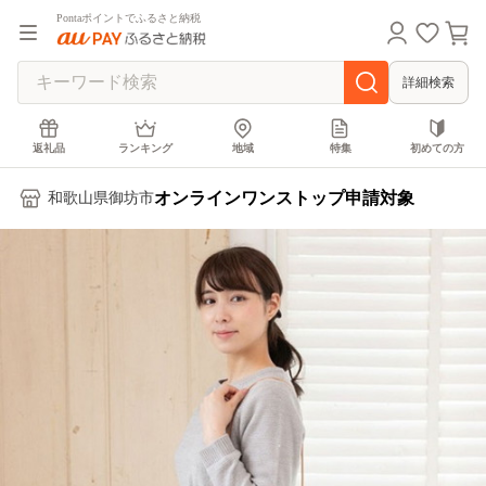
Pontaポイントでふるさと納税
詳細検索
返礼品
ランキング
地域
特集
初めての方
オンラインワンストップ申請対象
和歌山県御坊市