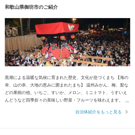
和歌山県御坊市のご紹介
黒潮による温暖な気候に育まれた歴史、文化が息づくまち 【海の
幸、山の幸、大地の恵みに囲まれたまち】 温州みかん、梅、梨な
どの果樹の他、いちご、すいか、メロン、ミニトマト、うすいえ
んどうなど四季折々の美味しい野菜・フルーツを味わえます。 ま
た、紀伊水道の豊かな漁場では、あじ、さば、タチウオ、あわ
自治体紹介をもっと見る
び、ナガレコ、伊勢えびなど海産物も豊富です。 【色とりどりの
花のまち】 日本一の生産量を誇るスターチスをはじめ、ガーベラ
やバラなど花の産地として知られています。 【自然あふれる豊か