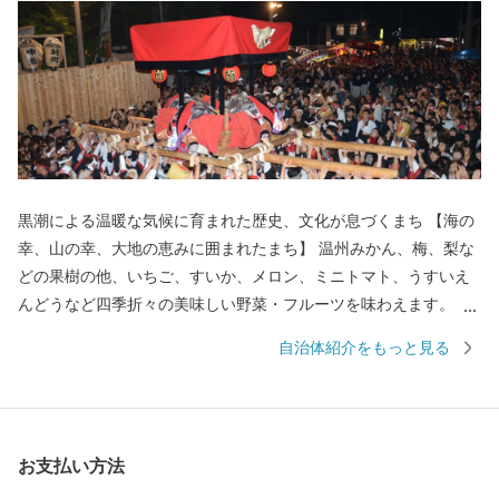
黒潮による温暖な気候に育まれた歴史、文化が息づくまち 【海の
幸、山の幸、大地の恵みに囲まれたまち】 温州みかん、梅、梨な
どの果樹の他、いちご、すいか、メロン、ミニトマト、うすいえ
んどうなど四季折々の美味しい野菜・フルーツを味わえます。 ま
た、紀伊水道の豊かな漁場では、あじ、さば、タチウオ、あわ
自治体紹介をもっと見る
び、ナガレコ、伊勢えびなど海産物も豊富です。 【色とりどりの
花のまち】 日本一の生産量を誇るスターチスをはじめ、ガーベラ
やバラなど花の産地として知られています。 【自然あふれる豊か
なまち】 いちご狩りやメロン狩り、花摘みを楽しめる観光農園、
お支払い方法
高速のインターそばには広々とした日高川オートキャンプ場があ