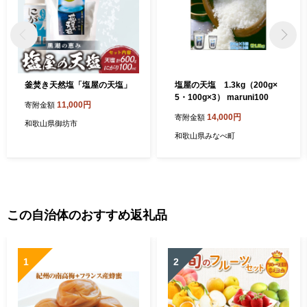
釜焚き天然塩「塩屋の天塩」
塩屋の天塩 1.3kg（200g×
5・100g×3） maruni100
11,000円
寄附金額
14,000円
寄附金額
和歌山県御坊市
和歌山県みなべ町
この自治体のおすすめ返礼品
1
2