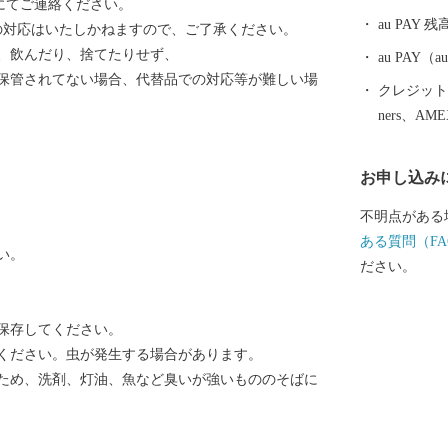
にてご連絡ください。
ての宿泊券や
au PAY 残
の対応はいたしかねますので、ご了承ください。
してご用意さ
、飲んだり、捨てたりせず、
ださい。
au PAY
保管されてない場合、代替品での対応等が難しい場
クレジットカ
ners、AM
お申し込み
不明点がある
ある質問（FA
い。
ださい。
保存してください。
ください。虫が発生する場合があります。
ため、洗剤、灯油、魚など臭いが強いもののそばに