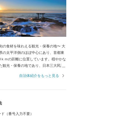
旬の食材を味わえる観光・保養の地〜 大
県の太平洋側のほぼ中心にあり、首都東
00ｋｍの距離に位置しています。穏やかな
た観光・保養の地であり、日本三大民謡
節」でも謳われる白砂青松の景勝地で
自治体紹介をもっと見る
然を始め、近代的な観光施設とレトロな
商店街がひとつの街に融合しており、老
楽しんで頂ける観光地として知られてい
して、海に面する立地より魚介類や加工
法
かな土壌による農産物も豊富な土地柄と
節ごとの旬な食材をはじめ、観光地とし
 カード（番号入力不要）