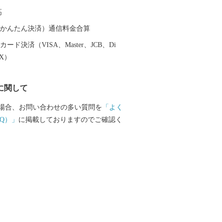
水族館の年間パスポートなども返礼品と
高
せていただいておりますのでぜひご覧く
（auかんたん決済）通信料金合算
ード決済（VISA、Master、JCB、Di
EX）
に関して
場合、お問い合わせの多い質問を
「よく
Q）」
に掲載しておりますのでご確認く