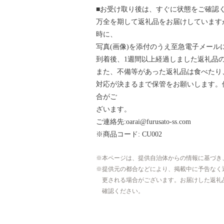
■お受け取り後は、すぐに状態をご確認
万全を期して返礼品をお届けしています
時に、
写真(画像)を添付のうえ至急電子メール
到着後、1週間以上経過しました返礼品
また、不備等があった返礼品は食べたり
対応が決まるまで保管をお願いします。
合がご
ざいます。
ご連絡先:oarai@furusato-ss.com
※商品コード: CU002
本ページは、提供自治体からの情報に基づき
提供元の都合などにより、掲載中に予告なく
更される場合がございます。お届けした返礼
確認ください。