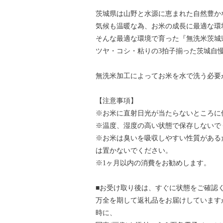
茨城県は山野と水源に恵まれた自然豊か
気候も温暖な為、お米の成長に最適な環
そんな最適な環境で育った『無洗米茨城県
ツヤ・コシ・粘りの3拍子揃った茨城自
無洗米加工によってお米を水で洗う必要
【注意事項】
※お米に直射日光が当たらないところに
※温度、湿度の高い状態で保存しないで
※お米は臭いを吸収しやすい性質がある
は置かないでください。
※1ヶ月以内の消費をお勧めします。
■お受け取り後は、すぐに状態をご確認
万全を期して返礼品をお届けしています
時に、