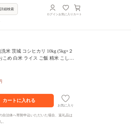
詳細検索
ログイン
お気に入り
カート
方
洗米 茨城 コシヒカリ 10kg (5kg×２
 おこめ 白米 ライス ご飯 精米 こしひ
茨城県産
円
お気に入り
の自治体へ寄附申込いただいた場合、返礼品は
ん。