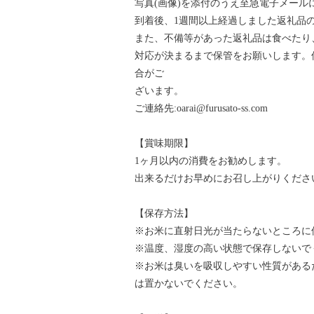
写真(画像)を添付のうえ至急電子メール
到着後、1週間以上経過しました返礼品
また、不備等があった返礼品は食べたり
対応が決まるまで保管をお願いします。
合がご
ざいます。
ご連絡先:oarai@furusato-ss.com
【賞味期限】
1ヶ月以内の消費をお勧めします。
出来るだけお早めにお召し上がりくださ
【保存方法】
※お米に直射日光が当たらないところに
※温度、湿度の高い状態で保存しないで
※お米は臭いを吸収しやすい性質がある
は置かないでください。