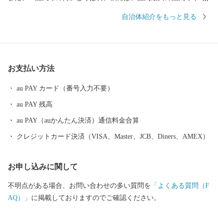
ント「佐賀インターナショナルバルーンフェスタ」を開催し、沢
自治体紹介をもっと見る
山の熱気球が広大な佐賀平野を彩ります。 平成27年5月には、渡
り鳥のシギ・チドリ類飛来数日本一を誇り、紅葉する塩生生物
「シチメンソウ」が自生する「東よか干潟」が、ラムサール条約
湿地に登録されました。 日本初の実用蒸気船「凌風丸」が造られ
お支払い方法
た世界文化遺産「三重津海軍所跡」をはじめ、幕末維新の歴史遺
産も見どころの1つです。
au PAY カード（番号入力不要）
au PAY 残高
au PAY（auかんたん決済）通信料金合算
クレジットカード決済（VISA、Master、JCB、Diners、AMEX）
お申し込みに関して
不明点がある場合、お問い合わせの多い質問を
「よくある質問（F
AQ）」
に掲載しておりますのでご確認ください。