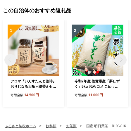
この自治体のおすすめ返礼品
1
2
アロマ『いんすたんと珈琲』
令和7年産 佐賀県産「夢しず
おりじなる大瓶＋詰替えセッ
く」5kg お米 コメ こめ：B1
ト インスタントコーヒー 珈
10-064
14,500円
11,000円
寄附金額
寄附金額
琲 飲料 アロマ珈琲 佐賀県 佐
賀市 三瀬村：B145-024
ふるさと納税ホーム
飲料類
お茶類
国産 明日葉茶：B100-016