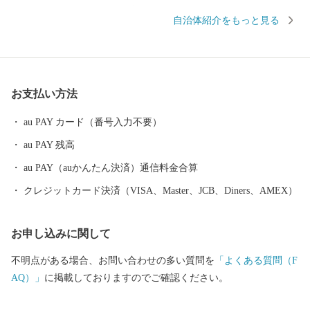
和ませています。 中でも教育、文化の振興に積極的に取り組み、
自治体紹介をもっと見る
町内には図書館や文化ホールといった県下でも有数の施設が整っ
ています。 コンパクトな町だからこそできる魅力あるまちづくり
を続け、人口は過去３０年以上に渡って、１０，０００人台をキ
ープしています。 里庄町には、「子どもを産み育てやすい環
お支払い方法
境」、「身近できめ細かな行政サービス」、「年を重ねても健康
で快適に暮らせる」など子どもからお年寄りまで各世代の住みや
au PAY カード（番号入力不要）
すさがそろっています。
au PAY 残高
au PAY（auかんたん決済）通信料金合算
クレジットカード決済（VISA、Master、JCB、Diners、AMEX）
お申し込みに関して
不明点がある場合、お問い合わせの多い質問を
「よくある質問（F
AQ）」
に掲載しておりますのでご確認ください。