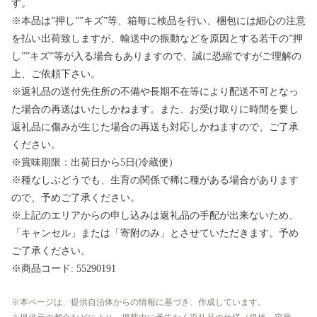
す。
※本品は”押し””キズ”等、箱毎に検品を行い、梱包には細心の注意
を払い出荷致しますが、輸送中の振動などを原因とする若干の”押
し””キズ”等が入る場合もありますので、誠に恐縮ですがご理解の
上、ご依頼下さい。
※返礼品の送付先住所の不備や長期不在等により配送不可となっ
た場合の再送はいたしかねます。また、お受け取りに時間を要し
返礼品に傷みが生じた場合の再送も対応しかねますので、ご了承
ください。
※賞味期限：出荷日から5日(冷蔵便）
※種なしぶどうでも、生育の関係で稀に種がある場合があります
ので、予めご了承ください。
※上記のエリアからの申し込みは返礼品の手配が出来ないため、
「キャンセル」または「寄附のみ」とさせていただきます。予め
ご了承ください。
※商品コード: 55290191
本ページは、提供自治体からの情報に基づき、作成しています。