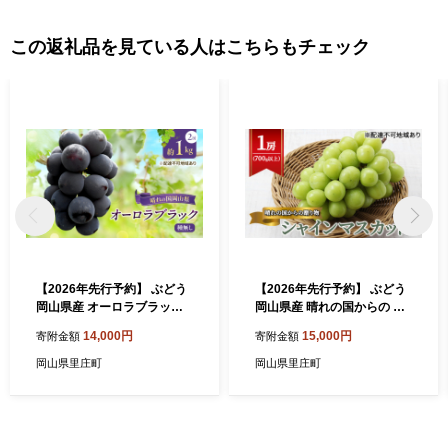
この返礼品を見ている人はこちらもチェック
【2026年先行予約】 ぶどう
【2026年先行予約】 ぶどう
岡山県産 オーロラブラック
岡山県産 晴れの国からの 贈
（ 種無し ）約1kg（2房）
り物 シャインマスカット 1房
14,000円
15,000円
寄附金額
寄附金額
《2026年9月上旬-中旬頃出
（700g以上） 《2026年9月
荷》 葡萄 ブドウ フルーツ 果
上旬-10月中旬頃出荷》 葡萄
岡山県里庄町
岡山県里庄町
物 スイーツ 数量限定 期間限
ブドウ フルーツ 果物 スイー
定 岡山 里庄町
ツ 数量限定 期間限定 岡山 里
庄町