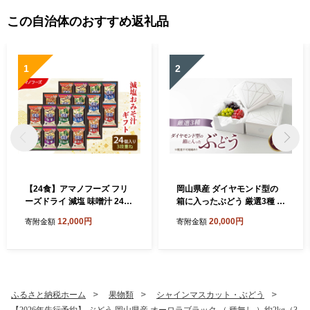
この自治体のおすすめ返礼品
1
2
【24食】アマノフーズ フリ
岡山県産 ダイヤモンド型の
ーズドライ 減塩 味噌汁 24食
箱に入ったぶどう 厳選3種 約
セット 300G 人気おみそ汁
1kg 葡萄 ブドウ 岡山県産 オ
12,000円
20,000円
寄附金額
寄附金額
詰め合わせ 送料無料【ふる
ーロラブラック マイハート
さと納税・里庄町】
ニューピオーネ クイーンニ
ーナ シャインマスカット 数
量限定
ふるさと納税ホーム
果物類
シャインマスカット・ぶどう