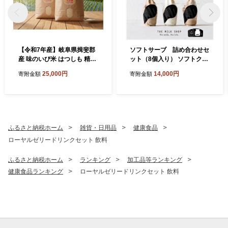
【令和7年産】岐阜県揖斐郡
ソフトサーブ 詰め合わせセ
産 味のいび米 はつしも 精米
ット（8個入り） ソフトクリ
10kg
ーム ミルク カフェラテ 抹茶
25,000円
14,000円
寄附金額
寄附金額
キャラメルナッツ チョコト
ッピング ミックスベリー 岐
阜県 池田町
ふるさと納税ホーム
雑貨・日用品
健康食品
ローヤルゼリードリンクセット 飲料
ふるさと納税ホーム
ランキング
加工品等ランキング
健康食品ランキング
ローヤルゼリードリンクセット 飲料