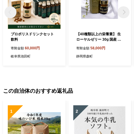
プロポリスドリンクセット
【40種類以上の栄養素】 生
飲料
ローヤルゼリー 30g 国産 安
心安全 こだわり美容 蜂蜜 は
60,000円
58,000円
寄附金額
寄附金額
ちみつ ハチミツ ハニー
岐阜県池田町
静岡県森町
この自治体のおすすめ返礼品
1
2