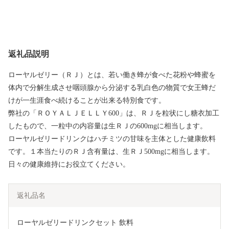
返礼品説明
ローヤルゼリー（ＲＪ）とは、若い働き蜂が食べた花粉や蜂蜜を
体内で分解生成させ咽頭腺から分泌する乳白色の物質で女王蜂だ
けが一生涯食べ続けることが出来る特別食です。
弊社の「ＲＯＹＡＬＪＥＬＬＹ600」は、ＲＪを粒状にし糖衣加工
したもので、一粒中の内容量は生ＲＪの600mgに相当します。
ローヤルゼリードリンクはハチミツの甘味を主体とした健康飲料
です。１本当たりのＲＪ含有量は、生ＲＪ500mgに相当します。
日々の健康維持にお役立てください。
返礼品名
ローヤルゼリードリンクセット 飲料 