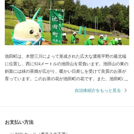
池田町は、木曽三川によって形成された広大な濃尾平野の最北端
に位置し、西に924メートルの池田山を背負います。池田山の東の
斜面には緑の茶畑が広がり、暖かい日差しを受けて良質のお茶が
育っています。このお茶の花が池田町の花です。また、池田町の
木はヤマザクラです。特に霞間ヶ渓（かまがたに）の桜は全国的
自治体紹介をもっと見る
に有名で、国の史跡名勝・天然記念物であり、全国の桜百選に指
定されています。 現在、養老鉄道存続には力を入れており、3
駅周辺の無料駐車場の整備や年末にイルミネーションの整備をし
て駅を華やかにしております。また少子化により人口減少が進む
お支払い方法
池田町ですが、高校生までの医療費無料化や多子世帯の保育料及
び給食費の無料化、病児病後児保育事業などにより、子育てしや