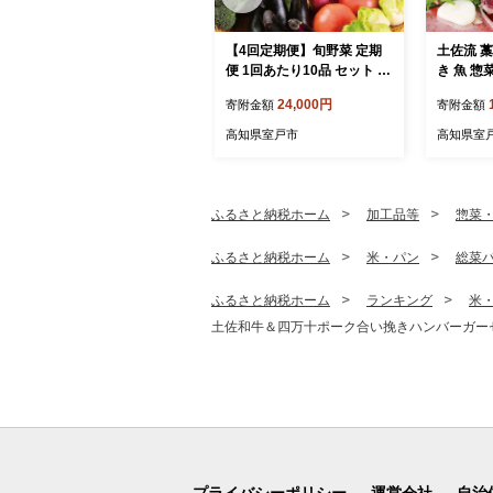
【4回定期便】旬野菜 定期
土佐流 
便 1回あたり10品 セット 詰
き 魚 惣
め合わせ 春夏秋冬 野菜 旬
たたきの
24,000円
寄附金額
寄附金額
おまかせ 新鮮 やさい レシ
層水の塩
ピ付き 高知県 室戸市 故郷
魚介類 海
高知県室戸市
高知県室
納税 送料無料
のたたき
つおたた
冷凍 訳あ
故郷納税
ふるさと納税ホーム
加工品等
惣菜
ふるさと納税ホーム
米・パン
総菜
ふるさと納税ホーム
ランキング
米
土佐和牛＆四万十ポーク合い挽きハンバーガー
プライバシーポリシー
運営会社
自治