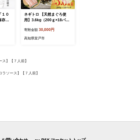
「１０
ネギトロ 【天然まぐろ使
《 黄金燻製 》 【３回定期
保存可
用】3.6kg（200ｇ×18パッ
便】 かつおのたたき 380ｇ
３６本
ク） ボリューム 大容量 ま
以上(海洋深層水の塩付き)
30,000円
24,000円
寄附金額
寄附金額
ぐろたたき まぐろ
（大きめ１節） 惣菜 詰め合
わせ 高知 真空 小分け 個包
高知県室戸市
高知県室戸市
装 魚介類 海産物 かつお カ
ツオ 鰹 鰹のタタキ 刺身 家
庭用 訳あり わら焼き 海鮮
冷凍 高知県 室戸 偶数 隔月
ース】【７人前】
定期便
ロラソース】【７人前】
お問い合わせ
au PAY マーケットトップ