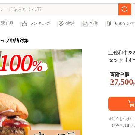
返礼品
ランキング
地域
特集
初めての
ップ申請対象
土佐和牛＆
セット【オ
寄附金額
27,500
現在お住まい
贈答されませ