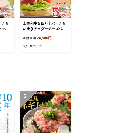
ーク合
土佐和牛＆四万十ポーク合
セット
い挽きチェダーチーズバー
ガーセット【オーロラソー
24,500円
寄附金額
ス】【５人前】
高知県室戸市
5
6