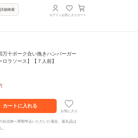
詳細検索
ログイン
お気に入り
カート
方
四万十ポーク合い挽きハンバーガー
ーロラソース】【７人前】
円
お気に入り
の自治体へ寄附申込いただいた場合、返礼品は
ん。