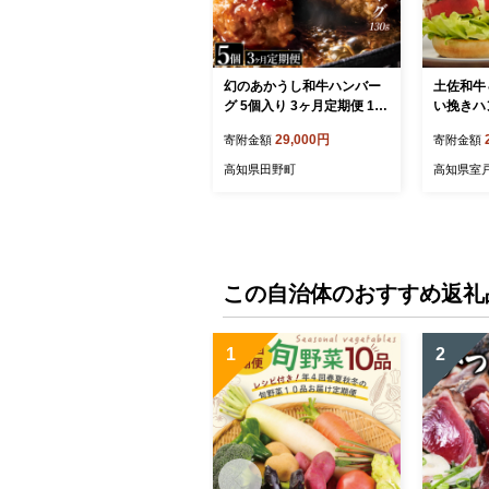
幻のあかうし和牛ハンバー
土佐和牛
グ 5個入り 3ヶ月定期便 1個
い挽きハ
130g 田野屋青蜂 白鯆 完全
【ガーリ
29,000円
寄附金額
寄附金額
天日塩練り込み 肉 お肉 国
ス】【７
産牛 土佐あかうし 四万十ポ
高知県田野町
高知県室
ーク おかず 惣菜 おいしい
お取り寄せ 冷凍 配送 高知
県 田野町
この自治体のおすすめ返礼
1
2