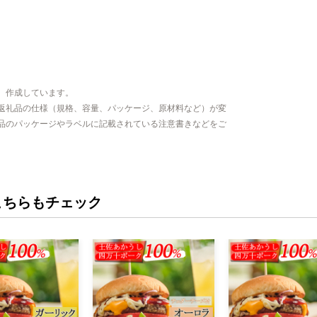
、作成しています。
返礼品の仕様（規格、容量、パッケージ、原材料など）が変
品のパッケージやラベルに記載されている注意書きなどをご
こちらもチェック