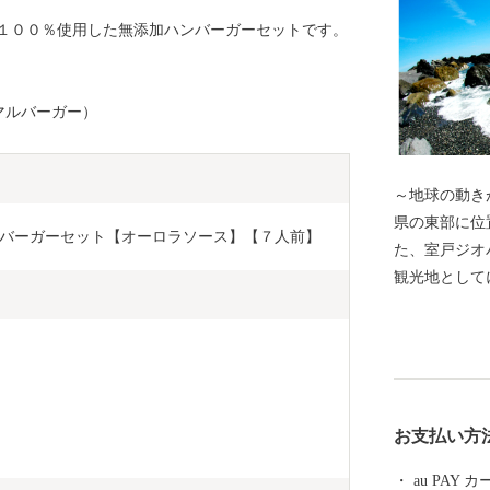
１００％使用した無添加ハンバーガーセットです。
ダマルバーガー）
～地球の動きが実
県の東部に位
バーガーセット【オーロラソース】【７人前】
た、室戸ジオ
観光地として
を通じて温暖
す。年平均気温
と高温多湿な
絶好です。他
目鯛などの鮮
お支払い方
恵まれていま
au PAY