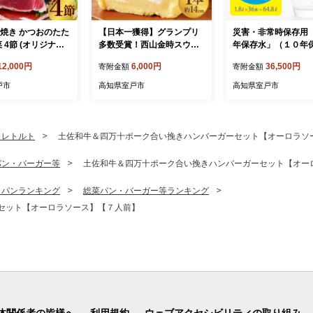
藁焼き かつおのたた
【日本一獲得】グランプリ
災害・非常時保存用
菜 4節 (オリジナル
多数受賞！西山金時スウィ
年保存水」（１０年
タレ・室戸海洋深
ートポテトロール ロールケ
能）１.８リットル×
12,000円
6,000円
36,500円
寄附金額
寄附金額
付き) 詰め合わせ
ーキ ご当地スイーツ お菓子
セット 計６４.８L
産物 かつお 鰹 鰹
洋菓子 スイートポテト 国産
戸市
高知県室戸市
高知県室戸市
 カツオのたたき か
さつまいも スイーツ ケーキ
き わら焼き 海鮮
クリスマス プレゼント 冷凍
り 不揃い 高知県
・レトルト
土佐和牛＆四万十ポーク合い挽きハンバーガーセット【オーロラソ
パン・バーガー等
土佐和牛＆四万十ポーク合い挽きハンバーガーセット【オー
・パンランキング
総菜パン・バーガー等ランキング
セット【オーロラソース】【７人前】
体関係者の皆様へ
利用規約
ウェブアクセシビリティの取り組み