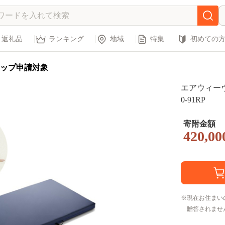
返礼品
ランキング
地域
特集
初めての
ップ申請対象
エアウィーヴ
0-91RP
寄附金額
420,00
現在お住まい
贈答されませ