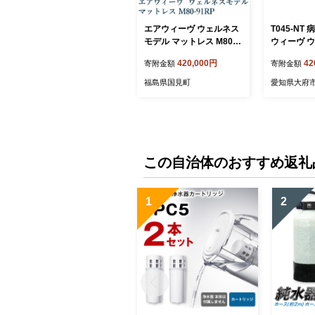
エアウィーヴ ウェルネス
T045-NT
モデル マットレス M80-9
ウィーヴ 
1RP
ル マットレス
420,000円
42
寄附金額
寄附金額
( 愛知県 
ーヴ エアウ
福島県国見町
愛知県大府
この自治体のおすすめ返礼
1
2