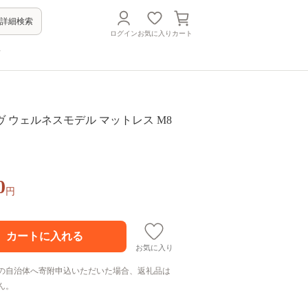
詳細検索
ログイン
お気に入り
カート
方
 ウェルネスモデル マットレス M8
0
円
お気に入り
の自治体へ寄附申込いただいた場合、返礼品は
ん。