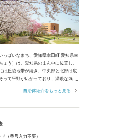
っぱいなまち、愛知県幸田町 愛知県幸
ちょう）は、愛知県のまん中に位置し、
には丘陵地帯が続き、中央部と北部は広
そって平野が広がっており、温暖な気候
れた町です。豊かな自然を生かした四季
自治体紹介をもっと見る
ト、特産品の筆柿・いちご・なす等があ
んな一方、JR東海道本線に３つの駅を有
集約・分散がしやすいことから、デンソ
車関連産業をはじめ、エアウィーヴな
法
ものづくり企業が多く集積しています。
～春爛漫に咲き誇るしだれ桜 光輝く夏
 カード（番号入力不要）