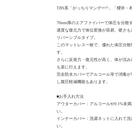
TBS系「がっちりマンデー!!」「櫻井・
70mm厚のエアファイバーで体圧を分散
適度な復元力で体位変換が容易、硬さも柔ら
リバーシブルタイプ。
このマットレス一枚で、優れた体圧分散
す。
さらに反発力・復元性が高く、体が沈み
も楽に行えます。
完全防水カバーでアルコール等で消毒が
し腹圧軽減機能もあります。
■お手入れ方法
アウターカバー：アルコールや0.1%未
い。
インナーカバー：洗濯ネットに入れて洗
い。