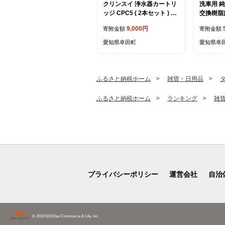
クリンスイ 浄水器カートリ
洗車用 純
ッジ CPC5 ( 2本セット ) 水
交換樹脂)
お水 家庭用 中型 ポット型
ース約2
9,000円
寄附金額
寄附金額
浄水器 コンパクト ろ過 カ
ター×2)
ートリッジ 交換用
愛知県幸田町
愛知県幸
ふるさと納税ホーム
雑貨・日用品
ふるさと納税ホーム
ランキング
雑
プライバシーポリシー
運営会社
自治
© 2016 KDDI/au Commerce & Life, Inc.