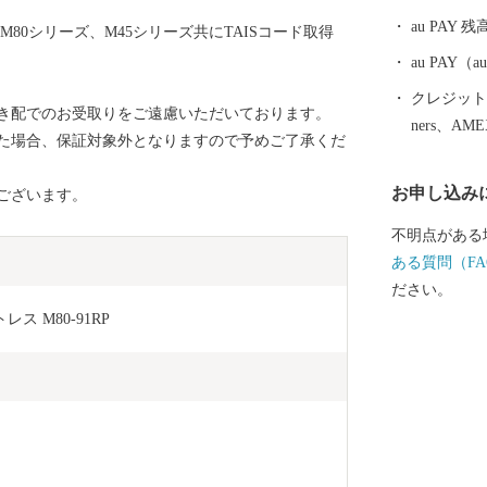
～緑豊かな山
au PAY 残
80シリーズ、M45シリーズ共にTAISコード取得
情緒豊かな秋
た農作物の収
au PAY
空高く壮大に
クレジットカ
き配でのお受取りをご遠慮いただいております。
な姿を見せる
ners、AM
た場合、保証対象外となりますので予めご了承くだ
知県幸田町』
税をご縁に、
お申し込み
ございます。
だき、皆さま
願っています
不明点がある
ある質問（FA
ださい。
 M80-91RP