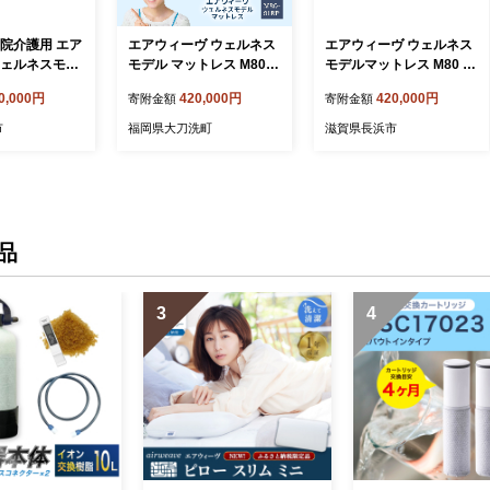
 病院介護用 エア
エアウィーヴ ウェルネス
エアウィーヴ ウェルネス
ウェルネスモデ
モデル マットレス M80-9
モデルマットレス M80 91
 M80-91RP
1RP ベッドマットレス ベ
RP 滋賀県長浜市/株式会
0,000円
420,000円
420,000円
寄附金額
寄附金額
大府市 エアウィ
ッド マットレス セミダブ
社エアウィーヴ [AQBV10
ィーブ 寝具 )
ル ダブル クイーン オー
4] エアウィーブ マットレ
市
福岡県大刀洗町
滋賀県長浜市
ルシーズン対応 ぐっすり
ス 介護 在宅介護 エアリ
ホテル 安眠 快眠 健康 高
ーブ エアリーヴ エアウィ
反発 腰 肩 熟睡 寝具 寝心
ーブ マットレス ふとん
地 新生活 洗える 洗濯可
布団 寝具 人気 ギフト 贈
送料無料 体圧分散
答 プレゼント
品
3
4