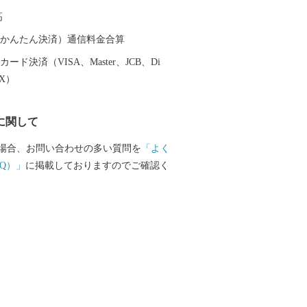
々と清く流れる澄みきった川 趣き深い
高
～燃え盛るような紅葉と丹精込めて育て
穫 大空と大地、凛々しい冬～皆の力で
（auかんたん決済）通信料金合算
舞う15畳の大凧の雄姿 四季折々の様々
ード決済（VISA、Master、JCB、Di
 『愛のある幸せいっぱいなまち』＝『愛
EX）
“ＫＯＴＡ” 私たちは、このふるさと納
大好きな幸田町を全国の方に知っていた
に関して
の心のふるさととなることが出来ればと
。
場合、お問い合わせの多い質問を
「よく
Q）」
に掲載しておりますのでご確認く