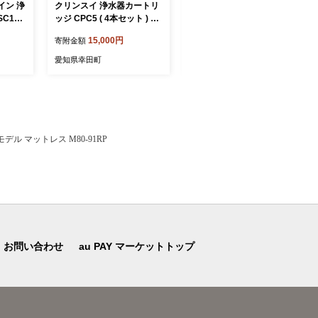
イン 浄
クリンスイ 浄水器カートリ
プリント トートバッグ【フ
C170
ッジ CPC5 ( 4本セット ) 水
デガキ星人】 | オリジナル
 スパウ
お水 家庭用 中型 ポット型
ファッション カバン 鞄 筆
15,000円
9,000円
寄附金額
寄附金額
 浄水
浄水器 コンパクト ろ過 カ
柿
ートリッジ 交換用
愛知県幸田町
愛知県幸田町
ル マットレス M80-91RP
お問い合わせ
au PAY マーケットトップ