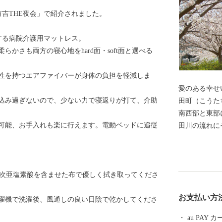
有吉THE夜会」で紹介されました。
する病院介護用マットレス。
かさも両方の寝心地をhard面・soft面と選べる
性を持つエアファイバーが身体の負担を軽減しま
愛のある幸せい
込み過ぎないので、少ない力で寝返りが打て、介助
田町（こうた
南西部と東部
可能、お手入れも楽に行えます。電動ベッドに追従
田川の流れに
と自然にあふ
折々のイベン
り、農業が盛
満次亜塩素酸を含ませた布で優しく拭き取ってくださ
し、従業員の
ーなどの自動
お支払い方
濯機で洗濯後、風通しの良い日陰で乾かしてくださ
ど、多様な
木々が芽吹く
au PAY