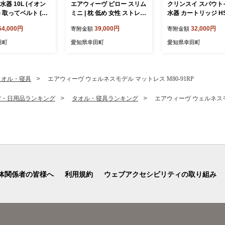
水器 10L (イオン
エアウィーヴ ピロー スリム
クリンスイ スパウト
 取ってベルト (ホ
ミニ | 枕 低め 女性 ストレー
水器 カートリッジ HS
m ・ ホースコネク
トネック スマホ首 高反発
23(3個入り) 交換用
54,000円
39,000円
32,000円
寄附金額
寄附金額
 洗車 ホース付き
洗える枕 高さ調整シート ギ
トインタイプ 水 お水
フト 日本製 airweave エア
ろ過
田町
愛知県幸田町
愛知県幸田町
ウィーブ
タオル・寝具
エアウィーヴ ウェルネスモデル マットレス M80-91RP
貨・日用品ランキング
タオル・寝具ランキング
エアウィーヴ ウェルネスモデ
体関係者の皆様へ
利用規約
ウェブアクセシビリティの取り組み