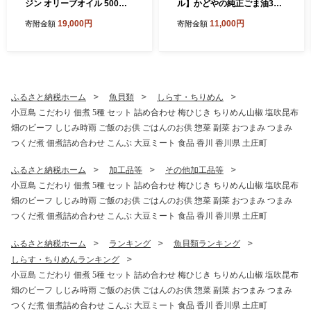
ジン オリーブオイル 500ml
ル】かどやの純正ごま油300
3本 セット 詰め合わせ 食用
ｇ×3本セット 小豆島オリ
19,000円
11,000円
寄附金額
寄附金額
油 パスタ サラダ ドレッシン
ジナルラベル 食用油 調味料
グ 揚げ物 調味料 スペイン 土
庄町※お申込・生産状況によ
っては発送までお日にちをい
ただく場合がございますの
で、予めご了承ください。
ふるさと納税ホーム
魚貝類
しらす・ちりめん
小豆島 こだわり 佃煮 5種 セット 詰め合わせ 梅ひじき ちりめん山椒 塩吹昆布
畑のビーフ しじみ時雨 ご飯のお供 ごはんのお供 惣菜 副菜 おつまみ つまみ
つくだ煮 佃煮詰め合わせ こんぶ 大豆ミート 食品 香川 香川県 土庄町
ふるさと納税ホーム
加工品等
その他加工品等
小豆島 こだわり 佃煮 5種 セット 詰め合わせ 梅ひじき ちりめん山椒 塩吹昆布
畑のビーフ しじみ時雨 ご飯のお供 ごはんのお供 惣菜 副菜 おつまみ つまみ
つくだ煮 佃煮詰め合わせ こんぶ 大豆ミート 食品 香川 香川県 土庄町
ふるさと納税ホーム
ランキング
魚貝類ランキング
しらす・ちりめんランキング
小豆島 こだわり 佃煮 5種 セット 詰め合わせ 梅ひじき ちりめん山椒 塩吹昆布
畑のビーフ しじみ時雨 ご飯のお供 ごはんのお供 惣菜 副菜 おつまみ つまみ
つくだ煮 佃煮詰め合わせ こんぶ 大豆ミート 食品 香川 香川県 土庄町