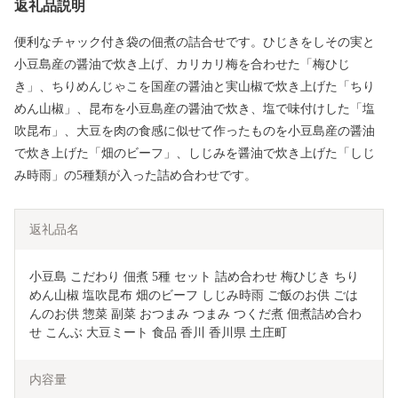
返礼品説明
便利なチャック付き袋の佃煮の詰合せです。ひじきをしその実と
小豆島産の醤油で炊き上げ、カリカリ梅を合わせた「梅ひじ
き」、ちりめんじゃこを国産の醤油と実山椒で炊き上げた「ちり
めん山椒」、昆布を小豆島産の醤油で炊き、塩で味付けした「塩
吹昆布」、大豆を肉の食感に似せて作ったものを小豆島産の醤油
で炊き上げた「畑のビーフ」、しじみを醤油で炊き上げた「しじ
み時雨」の5種類が入った詰め合わせです。
返礼品名
小豆島 こだわり 佃煮 5種 セット 詰め合わせ 梅ひじき ちり
めん山椒 塩吹昆布 畑のビーフ しじみ時雨 ご飯のお供 ごは
んのお供 惣菜 副菜 おつまみ つまみ つくだ煮 佃煮詰め合わ
せ こんぶ 大豆ミート 食品 香川 香川県 土庄町
内容量