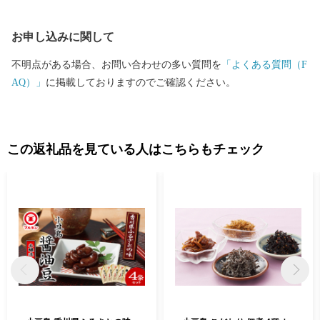
「ふるさとの発展に貢献したい」という皆さまの貴重な応援が不
可欠です。皆さまからいただきましたご厚意は、土庄町が掲げる
お申し込みに関して
まちづくりのテーマの各事業に対する貴重な財源として活用させ
ていただきます。”生まれ育ったふるさと”のみならず”心のふるさ
不明点がある場合、お問い合わせの多い質問を
「よくある質問（F
と”や”第二のふるさと”など、土庄町を応援していただける皆さ
AQ）」
に掲載しておりますのでご確認ください。
ま、ふるさと土庄町をなつかしく思う皆さまの応援をよろしくお
願いします。
この返礼品を見ている人はこちらもチェック