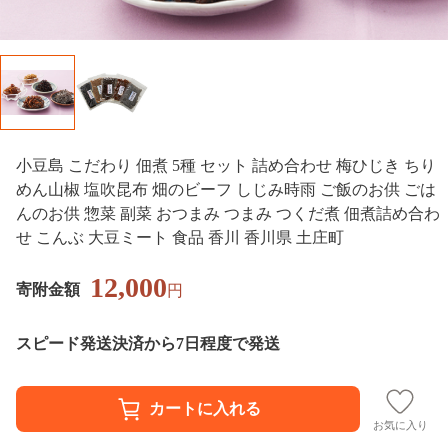
小豆島 こだわり 佃煮 5種 セット 詰め合わせ 梅ひじき ちり
めん山椒 塩吹昆布 畑のビーフ しじみ時雨 ご飯のお供 ごは
んのお供 惣菜 副菜 おつまみ つまみ つくだ煮 佃煮詰め合わ
せ こんぶ 大豆ミート 食品 香川 香川県 土庄町
12,000
寄附金額
円
スピード発送
決済から7日程度で発送
お気に入り