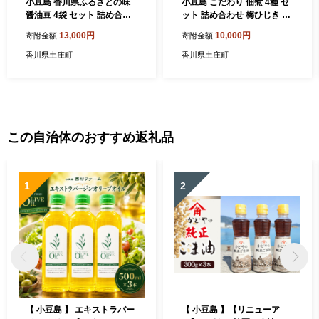
小豆島 香川県ふるさとの味
小豆島 こだわり 佃煮 4種 セ
醤油豆 4袋 セット 詰め合わ
ット 詰め合わせ 梅ひじき ち
せ しょうゆ豆 空豆 ソラマメ
りめん山椒 塩吹昆布 畑のビ
13,000円
10,000円
寄附金額
寄附金額
そら豆 惣菜 副菜 おつまみ つ
ーフ ご飯のお供 ごはんのお
まみ 食品 香川 香川県 土庄町
供 惣菜 副菜 おつまみ つまみ
香川県土庄町
香川県土庄町
つくだ煮 佃煮詰め合わせ こ
んぶ 大豆ミート 食品 香川 香
川県 土庄町
この自治体のおすすめ返礼品
1
2
【 小豆島 】 エキストラバー
【 小豆島 】【リニューア