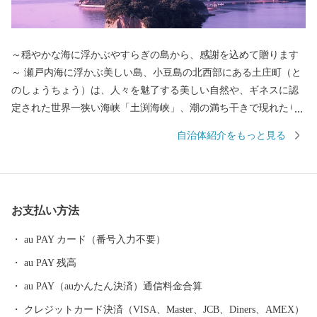
～穏やかな海に浮かぶやすらぎの島から、感謝を込めて贈ります
～ 瀬戸内海に浮かぶ美しい島、小豆島の北西部にある土庄町（と
のしょうちょう）は、人々を魅了する美しい自然や、ギネスに認
定された世界一狭い海峡「土渕海峡」、潮の満ち干きで現れたり
消えたりする不思議な砂の道「エンジェルロード」、壺井栄の名
自治体紹介をもっと見る
作「二十四の瞳」の平和の群像などの観光スポットが数多くあ
り、ドラマや映画のロケ地にもなっています。 明治時代に日本
で唯一根付けに成功した「オリーブ」、江戸時代から受け継がれ
る「醤油」、日本の三大生産地にもなっている「そうめん」、日
お支払い方法
本一の生産量を誇る「ごま油」、小豆島産オリーブのしぼり果実
を配合した特別な餌“オリーブ飼料”で育てられた「小豆島オリー
au PAY カード（番号入力不要）
ブ牛」、全国発信を目指す小豆島のブランド鱧 「小豆島 島鱧（し
au PAY 残高
ょうどしま しまはも）」など、豊かな自然で育まれたおいしいも
のがいっぱい。 先人が築いた伝統的な行事や歴史的な景観を守
au PAY（auかんたん決済）通信料金合算
り、後世へと継承していくには、「ふるさとを大切にしたい」
クレジットカード決済（VISA、Master、JCB、Diners、AMEX）