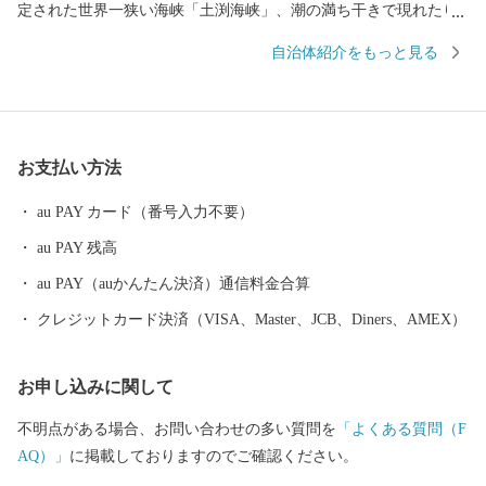
定された世界一狭い海峡「土渕海峡」、潮の満ち干きで現れたり
消えたりする不思議な砂の道「エンジェルロード」、壺井栄の名
自治体紹介をもっと見る
作「二十四の瞳」の平和の群像などの観光スポットが数多くあ
り、ドラマや映画のロケ地にもなっています。 明治時代に日本
で唯一根付けに成功した「オリーブ」、江戸時代から受け継がれ
る「醤油」、日本の三大生産地にもなっている「そうめん」、日
お支払い方法
本一の生産量を誇る「ごま油」、小豆島産オリーブのしぼり果実
を配合した特別な餌“オリーブ飼料”で育てられた「小豆島オリー
au PAY カード（番号入力不要）
ブ牛」、全国発信を目指す小豆島のブランド鱧 「小豆島 島鱧（し
au PAY 残高
ょうどしま しまはも）」など、豊かな自然で育まれたおいしいも
のがいっぱい。 先人が築いた伝統的な行事や歴史的な景観を守
au PAY（auかんたん決済）通信料金合算
り、後世へと継承していくには、「ふるさとを大切にしたい」
クレジットカード決済（VISA、Master、JCB、Diners、AMEX）
「ふるさとの発展に貢献したい」という皆さまの貴重な応援が不
可欠です。皆さまからいただきましたご厚意は、土庄町が掲げる
お申し込みに関して
まちづくりのテーマの各事業に対する貴重な財源として活用させ
ていただきます。”生まれ育ったふるさと”のみならず”心のふるさ
不明点がある場合、お問い合わせの多い質問を
「よくある質問（F
と”や”第二のふるさと”など、土庄町を応援していただける皆さ
AQ）」
に掲載しておりますのでご確認ください。
ま、ふるさと土庄町をなつかしく思う皆さまの応援をよろしくお