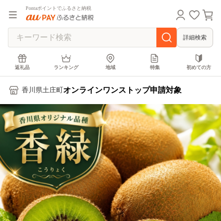
Pontaポイントでふるさと納税
詳細検索
返礼品
ランキング
地域
特集
初めての方
オンラインワンストップ申請対象
香川県土庄町