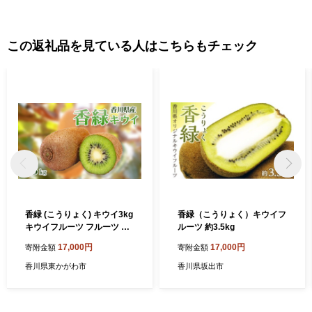
願いします。
この返礼品を見ている人はこちらもチェック
香緑 (こうりょく) キウイ3kg
香緑（こうりょく）キウイフ
キウイフルーツ フルーツ 果
ルーツ 約3.5kg
物 くだもの 果実 旬の果物 旬
17,000円
17,000円
寄附金額
寄附金額
のフルーツ 香川 香川県 東か
がわ市
香川県東かがわ市
香川県坂出市