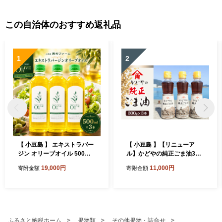
この自治体のおすすめ返礼品
1
2
【 小豆島 】 エキストラバー
【 小豆島 】【リニューア
ジン オリーブオイル 500ml
ル】かどやの純正ごま油300
3本 セット 詰め合わせ 食用
ｇ×3本セット 小豆島オリ
19,000円
11,000円
寄附金額
寄附金額
油 パスタ サラダ ドレッシン
ジナルラベル 食用油 調味料
グ 揚げ物 調味料 スペイン 土
庄町※お申込・生産状況によ
っては発送までお日にちをい
ただく場合がございますの
で、予めご了承ください。
ふるさと納税ホーム
果物類
その他果物・詰合せ