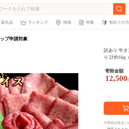
返礼品
ランキング
地域
特集
初めての
ップ申請対象
訳あり 牛タ
り 計約1kg
たん
寄附金額
12,500
現在お住まい