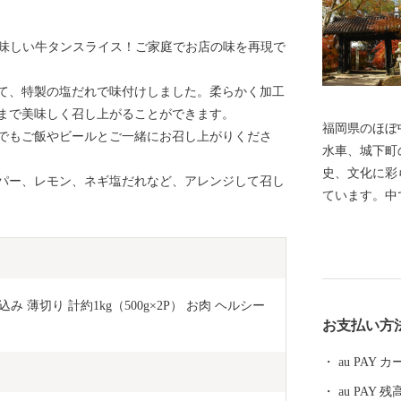
美味しい牛タンスライス！ご家庭でお店の味を再現で
て、特製の塩だれで味付けしました。柔らかく加工
まで美味しく召し上がることができます。
福岡県のほぼ
でもご飯やビールとご一緒にお召し上がりくださ
水車、城下町
史、文化に彩
パー、レモン、ネギ塩だれなど、アレンジして召し
ています。中
心身ともにリ
ある鵜飼は全
いたとされて
を眺めながら
 薄切り 計約1kg（500g×2P） お肉 ヘルシー 
かすのにおす
お支払い方
au PAY
au PAY 残