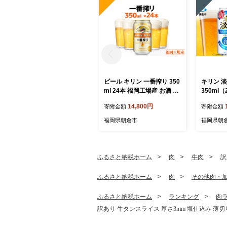
ビール キリン 一番搾り 350
キリン 
ml 24本 福岡工場産 お酒 キ
350ml
リンビール 送料無料 生ビー
ロ×糖質
14,800円
寄附金額
寄附金額
ル ギフト 内祝い ケース 一
類 福岡工場
番搾り麦汁 麦100％ すみき
ルコール5
福岡県朝倉市
福岡県朝
った味わい
体0 糖質
酌 家飲み
ーズな飲
ふるさと納税ホーム
肉
牛肉
訳
ふるさと納税ホーム
肉
その他肉・
ふるさと納税ホーム
ランキング
肉
訳あり 牛タンスライス 厚さ3mm 塩仕込み 薄切り 