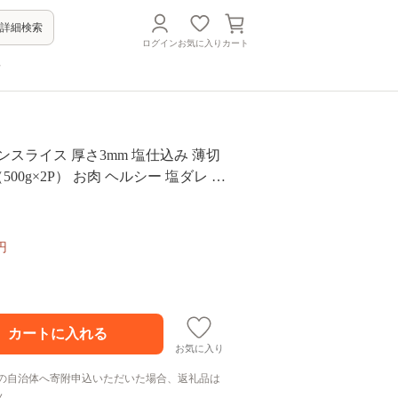
詳細検索
ログイン
お気に入り
カート
方
ンスライス 厚さ3mm 塩仕込み 薄切
（500g×2P） お肉 ヘルシー 塩ダレ 牛
円
お気に入り
の自治体へ寄附申込いただいた場合、返礼品は