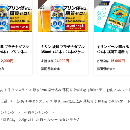
淡麗 プラチナダブル
キリン 淡麗 プラチナダブル
キリンビール 晴れ風 3
（24本）プリン体ゼ
350ml（48本）24本×2ケー
×24本 福岡工場産 キ
ゼロ 発泡酒 ビール
ス プリン体0×糖質0 福岡工
ール
12,000円
24,000円
15,000円
寄附金額
寄附金額
産 ALC.5.5% ア
場産 ビール キリンビール
.5％ お酒 プリン
お酒 アルコール 酵母 抑制
倉市
福岡県朝倉市
福岡県朝倉市
0 ギフト 贈答品 晩
発酵制御技術 飲みごたえ 爽
 独自の製法 スム
快 キレ ビール工場 ギフト
み口 贅沢な味わい
贈答品
あり 牛タンスライス 厚さ3mm 塩仕込み 薄切り 計約1kg（500g×2P） お肉 ヘルシー
加工品
訳あり 牛タンスライス 厚さ3mm 塩仕込み 薄切り 計約1kg（500g×2P）
ランキング
牛肉ランキング
計約1kg（500g×2P） お肉 ヘルシー 塩ダレ 牛たん