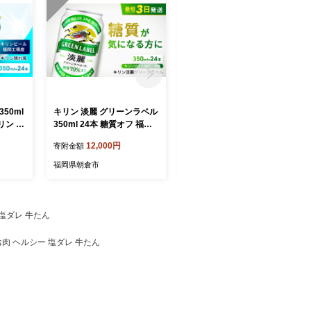
50ml
キリン 淡麗 グリーンラベル
ジュース ピーチ ミックス D
リン ビ
350ml 24本 糖質オフ 福岡
ole 100％ 200ml×18本 飲料
工場産 お酒 ビール キリン
類 果汁飲料 フルーツジュー
12,000円
11,000円
寄附金額
寄附金額
ビール 発泡酒 送料無料 ギ
ス 飲み物 果物 フルーツ パ
フト 内祝い ケース
ックジュース 持ち運び ミッ
福岡県朝倉市
福岡県朝倉市
クスジュース
 塩ダレ 牛たん
 お肉 ヘルシー 塩ダレ 牛たん