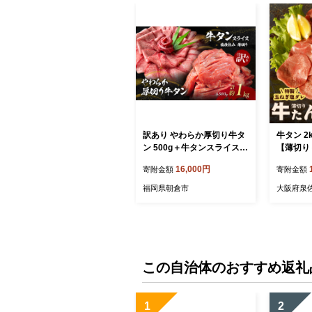
訳あり やわらか厚切り牛タ
牛タン 2k
ン 500g＋牛タンスライス
【薄切り
塩仕込み薄切り 500g 計約1
牛たん 牛
16,000円
寄附金額
寄附金額
kg(500g×2P) ※配送不可：
サイズ不揃
離島
18
福岡県朝倉市
大阪府泉
この自治体のおすすめ返礼
1
2