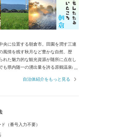
中央に位置する朝倉市。田園を潤す三連
の風情を残す秋月など豊かな自然、歴
られた魅力的な観光資源が随所に点在し
でも県内随一の湧出量を誇る原鶴温泉は
ラックスできます。また、夏の風物詩で
自治体紹介をもっと見る
国的に有名で奈良時代からおこなわれて
います。春には桜で有名な甘木公園。桜
お散歩やアスレチック広場でからだを動
すめです。
法
 カード（番号入力不要）
高