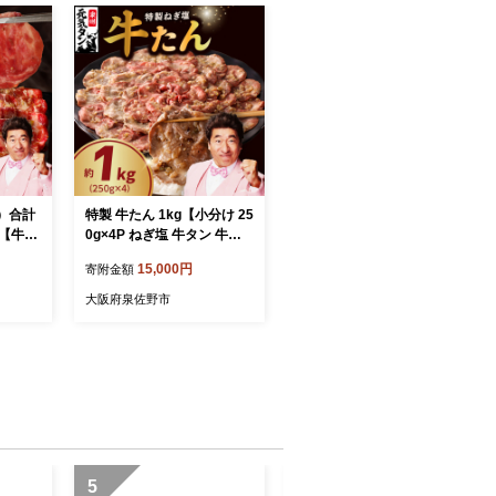
）合計
特製 牛たん 1kg【小分け 25
8P【牛タ
0g×4P ねぎ塩 牛タン 牛肉
り 訳あ
焼肉用 薄切り 訳あり サイ
15,000円
寄附金額
684
ズ不揃い】 G4678
大阪府泉佐野市
5
6