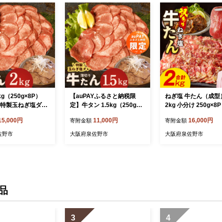
g（250g×8P）
【auPAYふるさと納税限
ねぎ塩 牛たん（成型
 特製玉ねぎ塩ダレ
定】牛タン 1.5kg（250g×6
2kg 小分け 250g×
肉 焼肉用 訳あり
P）【薄切り 特製玉ねぎ塩
ン 牛肉 焼肉用 薄切
15,000円
11,000円
16,000円
寄附金額
寄附金額
い 小分け】 G45
ダレ 牛たん 牛肉 焼肉用 訳
り サイズ不揃い】 G4
あり サイズ不揃い 小分け】
佐野市
大阪府泉佐野市
大阪府泉佐野市
G4510a
品
3
4