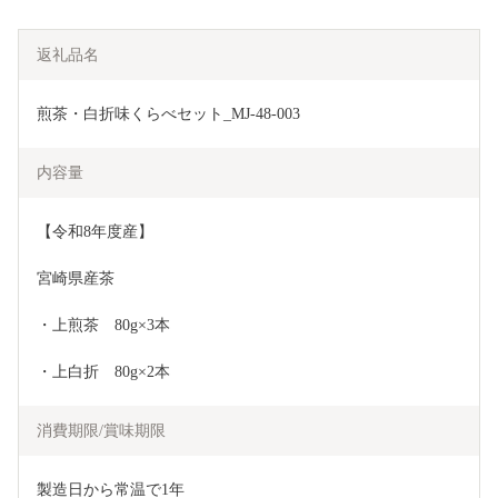
返礼品名
煎茶・白折味くらべセット_MJ-48-003
内容量
【令和8年度産】
宮崎県産茶
・上煎茶　80g×3本
・上白折　80g×2本
消費期限/賞味期限
製造日から常温で1年