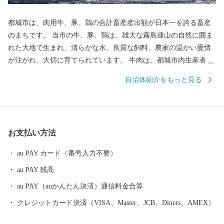
都城市は、肉用牛、豚、鶏の合計畜産産出額が日本一を誇る畜産
のまちです。 当市の牛、豚、鶏は、雄大な霧島連山の自然に囲ま
れた大地で生まれ、清らかな水、良質な飼料、農家の温かい愛情
が注がれ、大切に育てられています。 牛肉は、都城市内生産者の
努力のもと、きめ細やかな霜降りと色艶の良い柔らかい肉質が特
自治体紹介をもっと見る
徴です。 5年に一度和牛の日本一を決める「第12回全国和牛能力
共進会」(R4年10月)において、都城産の宮崎牛が最高賞である内
閣総理大臣賞を4回連続受賞いたしました。 豚肉は、養豚農家
各々が厳選した穀物に酵母、乳酸菌などを加えた飼料を与え、良
お支払い方法
質な肉質が特徴で多くのブランド豚が確立されています。 鶏肉
は、それぞれの銘柄に合わせて独自の飼料や飼育方法で生産され
au PAY カード（番号入力不要）
ています。 日本一の出荷額を誇る焼酎は、霧島山麓で育つサツマ
au PAY 残高
イモや地下深くからくみ上げられた清らかな水などを原料に作ら
れ、全国の愛飲家に愛されています。市内４つの蔵元が生み出
au PAY（auかんたん決済）通信料金合算
す、吟味を重ねた味わい深い個性的な焼酎は、たくさんの人たち
クレジットカード決済（VISA、Master、JCB、Diners、AMEX）
を魅了し続けています。 「MADE IN 都城」、つまり「都城産」
にこだわっています！