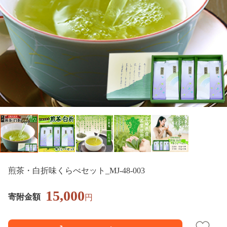
煎茶・白折味くらべセット_MJ-48-003
15,000
寄附金額
円