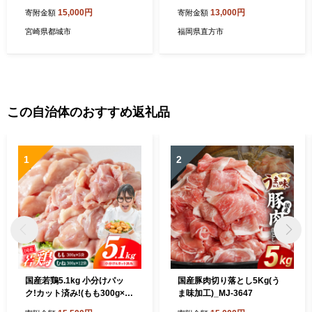
8-003-Q
露 白折
15,000円
13,000円
寄附金額
寄附金額
宮崎県都城市
福岡県直方市
この自治体のおすすめ返礼品
1
2
国産若鶏5.1kg 小分けパッ
国産豚肉切り落とし5Kg(う
ク!カット済み!(もも300g×5
ま味加工)_MJ-3647
P・むね300g×12P)_MJE-33