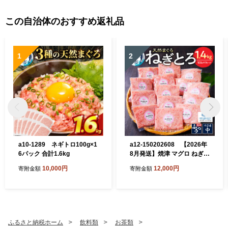
この自治体のおすすめ返礼品
1
2
a10-1289 ネギトロ100g×1
a12-150202608 【2026年
6パック 合計1.6kg
8月発送】焼津 マグロ ねぎと
ろ セット S4
10,000円
12,000円
寄附金額
寄附金額
ふるさと納税ホーム
飲料類
お茶類