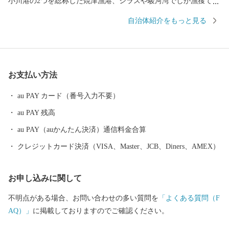
小川港の2つを総称した焼津漁港、シラスや駿河湾でしか漁獲でき
ないサクラエビが水揚げされる大井川港があります。そのため、
自治体紹介をもっと見る
焼津では水産加工業も全国屈指の生産地となっており、カツオ節
など様々な種類の水産物を特産品としています。また、温暖な気
候と大井川を水源とする豊かな水など自然条件に恵まれ、米やい
ちご、茶、みかんなどの農業も豊富です。ぜひ、焼津市の特産品
お支払い方法
をお楽しみください。
au PAY カード（番号入力不要）
au PAY 残高
au PAY（auかんたん決済）通信料金合算
クレジットカード決済（VISA、Master、JCB、Diners、AMEX）
お申し込みに関して
不明点がある場合、お問い合わせの多い質問を
「よくある質問（F
AQ）」
に掲載しておりますのでご確認ください。