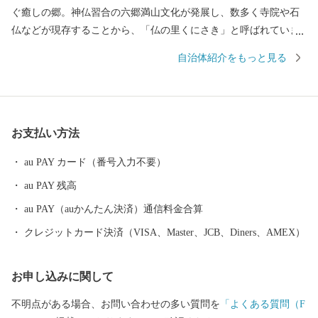
ぐ癒しの郷。神仏習合の六郷満山文化が発展し、数多く寺院や石
仏などが現存することから、「仏の里くにさき」と呼ばれていま
す。そして、やはり一番の自慢は、半島ならではの豊かな自然が
自治体紹介をもっと見る
生み出す、豊富な食材！海の幸・山の幸、あらゆる旬の幸を日々
堪能できます。 【交通アクセス】国東市は大分空港を有し、「大
分県の空の玄関口」と言われています。大分空港から東京（羽
田）までは1時間半！都会との行き来がしやすくとっても便利で
お支払い方法
す。また大阪・名古屋・ソウルとの定期便があります。
au PAY カード（番号入力不要）
au PAY 残高
au PAY（auかんたん決済）通信料金合算
クレジットカード決済（VISA、Master、JCB、Diners、AMEX）
お申し込みに関して
不明点がある場合、お問い合わせの多い質問を
「よくある質問（F