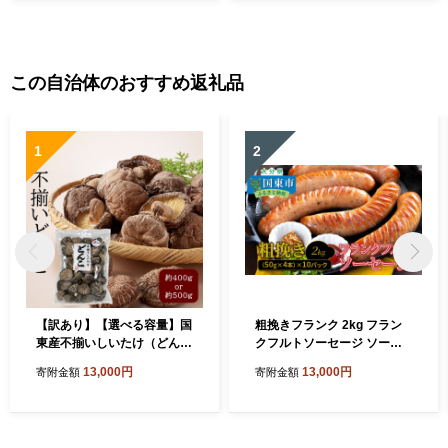
この自治体のおすすめ返礼品
1
2
【訳あり】【選べる容量】国
粗挽きフランク 2kg フラン
東産不揃いしいたけ（どん
クフルトソーセージ ソーセ
こ）_2634R
ージ フランク 国産 大分県産
13,000円
13,000円
寄附金額
寄附金額
豚 豚肉 鶏肉 旨味 おかず お
つまみ バーベキュー アウト
ドア キャンプ パーティー_1
500R