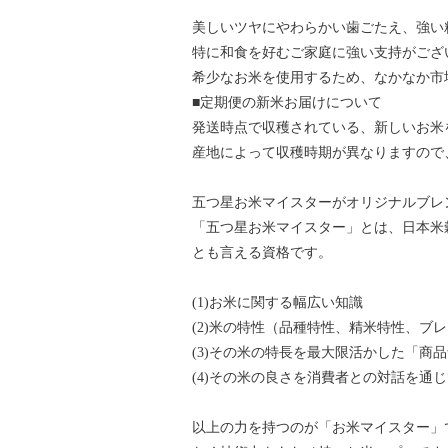
美しいツヤにやわらかい歯ごたえ、強い
特に和食を好むご家庭に強い支持がござ
希少なお米を使用するため、なかなか市
■定期便の新米お届けについて
発送時点で収穫されている、新しいお米
産地によって収穫時期が異なりますので
五つ星お米マイスターがオリジナルブレ
「五つ星お米マイスター」とは、日本米
とも言える資格です。
(1)お米に関する幅広い知識
(2)米の特性（品種特性、精米特性、ブ
(3)その米の特長を最大限活かした「商
(4)その米の良さを消費者との対話を通
以上の力を持つのが「お米マイスター」