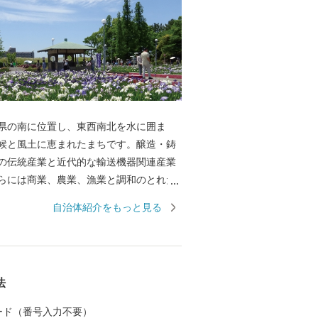
県の南に位置し、東西南北を水に囲ま
候と風土に恵まれたまちです。醸造・鋳
の伝統産業と近代的な輸送機器関連産業
らには商業、農業、漁業と調和のとれた
っています。 碧南市は古くから「醸造の
自治体紹介をもっと見る
栄え「日本最古の味淋」「白しょうゆ発
て有名です。そんな、醸造文化が生んだ
に面したまちならではの海産物、窯業の
工芸品などをふるさと納税のお礼の品と
法
、全国の皆さんに碧南市の魅力をお届け
 ふるさと納税でいただいたご縁を大切
 カード（番号入力不要）