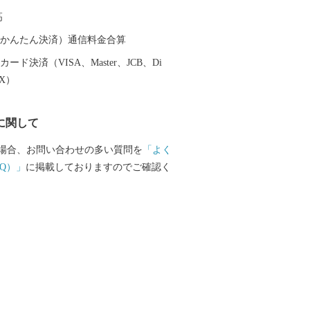
南市にもお立ち寄りいただければと思い
高
（auかんたん決済）通信料金合算
ード決済（VISA、Master、JCB、Di
EX）
に関して
場合、お問い合わせの多い質問を
「よく
Q）」
に掲載しておりますのでご確認く