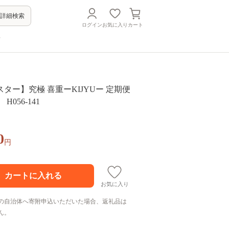
詳細検索
ログイン
お気に入り
カート
方
ター】究極 喜重ーKIJYUー 定期便
 H056-141
0
円
お気に入り
の自治体へ寄附申込いただいた場合、返礼品は
ん。