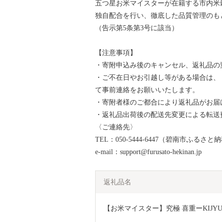
五つ星お米マイスターが在籍する市内米
独自配合を行い、徹底した品質管理のも
（告示第5条第3号に該当）
【注意事項】
・寄附申込み後のキャンセル、返礼品の
・ご不在日やお引越し等がある場合は、
て事前連絡をお願いいたします。
・寄附者様のご都合により返礼品がお届
・返礼品出荷後の配送先変更による転送
〈ご連絡先〉
TEL：050-5444-6447（碧南市ふるさ
e-mail：support@furusato-hekinan.jp
返礼品名
【お米マイスター】究極 喜重ーKIJYUー 定