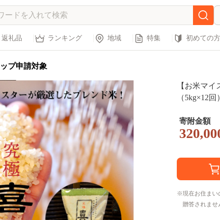
返礼品
ランキング
地域
特集
初めての
ップ申請対象
【お米マイス
（5kg×12回）
寄附金額
320,00
現在お住まい
贈答されませ