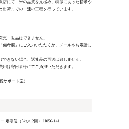
穀店にて、米の品質を見極め、特徴にあった精米や
と出荷までの一連の工程を行っています。
変更・返品はできません。
「備考欄」にご入力いただくか、メールやお電話に
けできない場合、返礼品の再送は致しません。
費用は寄附者様にてご負担いただきます。
と納税サポート室）
期便（5kg×12回） H056-141