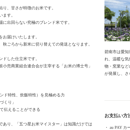
粘り、甘さが特徴のお米です。
います。
場に出回らない究極のブレンド米です。
をお届けいたします。
、秋ごろから新米に切り替えての発送となります。
碧南市は愛知
ンドした仕立米です。
れ、温暖な気
穀小売商業組合連合会が主宰する「お米の博士号」
物・窯業など
が発展し、さ
産業構造とな
まち」として
レンド特性、炊飯特性）を見極める力
祥の地」とし
品づくり」
特産品や、海
じて伝えることができる
文化が生んだ
お支払い方
してご用意し
であり、「五つ星お米マイスター」は知識だけでは
しています。
au PAY