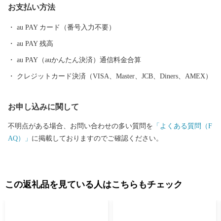
お支払い方法
伝右衛門邸」をはじめ、市内に点在する「嘉穂劇場」、「旧長崎
街道内野宿」などの歴史的遺産を活用した観光ルートの整備にも
au PAY カード（番号入力不要）
努めています。なお、旧伊藤伝右衛門邸の庭園（正式名称：旧伊
au PAY 残高
藤傳右エ門氏庭園）は、平成23年9月に国の名勝として指定されて
おり、邸宅、庭園の公開のほか、雛のまつりに合わせた人形展を
au PAY（auかんたん決済）通信料金合算
はじめ、季節に合わせた企画展などを開催していますので、ぜひ
クレジットカード決済（VISA、Master、JCB、Diners、AMEX）
一度飯塚市にお越しください！ 飯塚市では、皆さまが優しさを共
有し故郷を誇ることができる「魅力あるまちづくり」を目指して
お申し込みに関して
頑張っています。応援よろしくお願いします！！
不明点がある場合、お問い合わせの多い質問を
「よくある質問（F
AQ）」
に掲載しておりますのでご確認ください。
この返礼品を見ている人はこちらもチェック