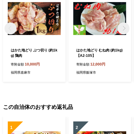
はかた地どり ぶつ切り (約1k
はかた地どり むね肉 (約1kg)
g) 鶏肉
【A2-105】
10,000円
12,000円
寄附金額
寄附金額
福岡県嘉麻市
福岡県飯塚市
この自治体のおすすめ返礼品
1
2