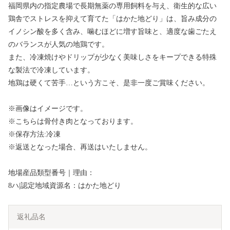
福岡県内の指定農場で長期無薬の専用飼料を与え、衛生的な広い
鶏舎でストレスを抑えて育てた「はかた地どり」は、旨み成分の
イノシン酸を多く含み、噛むほどに増す旨味と、適度な歯ごたえ
のバランスが人気の地鶏です。
また、冷凍焼けやドリップが少なく美味しさをキープできる特殊
な製法で冷凍しています。
地鶏は硬くて苦手…という方こそ、是非一度ご賞味ください。
※画像はイメージです。
※こちらは骨付き肉となっております。
※保存方法:冷凍
※返送となった場合、再送はいたしません。
地場産品類型番号｜理由：
8ハ|認定地域資源名：はかた地どり
返礼品名