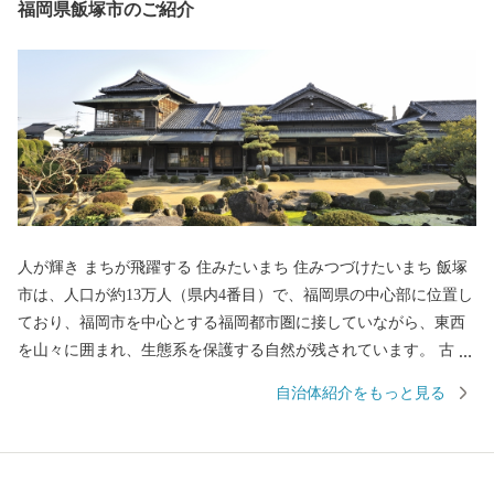
福岡県飯塚市のご紹介
人が輝き まちが飛躍する 住みたいまち 住みつづけたいまち 飯塚
市は、人口が約13万人（県内4番目）で、福岡県の中心部に位置し
ており、福岡市を中心とする福岡都市圏に接していながら、東西
を山々に囲まれ、生態系を保護する自然が残されています。 古く
は、長崎街道の宿場町、筑豊炭田時代の中心地など、歴史的な変
自治体紹介をもっと見る
遷を背景に、福岡県央地域の中心都市であるとともに、市内に3つ
の大学を有する文化性・創造性を備えた「情報産業都市」、「学
園都市」として位置づけられています。 近年では、観光の振興に
も取り組んでおり、平成19年4月末から一般公開している「旧伊藤