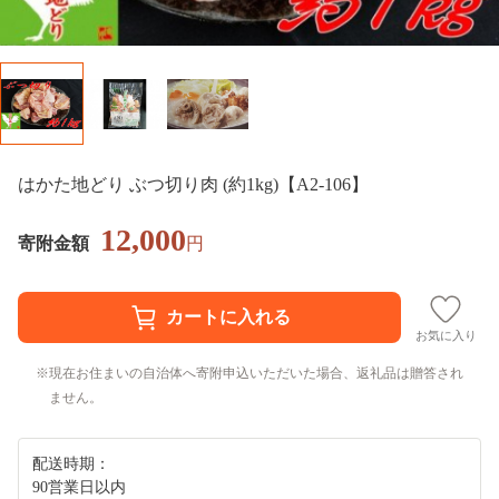
はかた地どり ぶつ切り肉 (約1kg)【A2-106】
12,000
寄附金額
円
お気に入り
現在お住まいの自治体へ寄附申込いただいた場合、返礼品は贈答され
ません。
配送時期：
90営業日以内