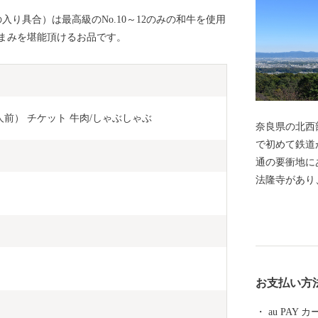
り具合）は最高級のNo.10～12のみの和牛を使用
まみを堪能頂けるお品です。
前） チケット 牛肉/しゃぶしゃぶ 
奈良県の北西
で初めて鉄道
通の要衝地に
法隆寺があり
ど、聖徳太子
す。 大阪、
場所ですので
お支払い方
au PAY