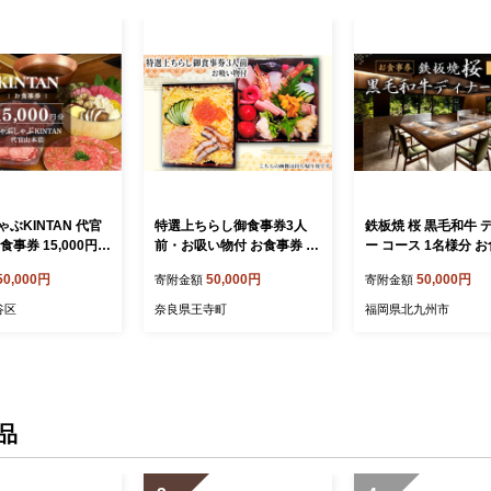
ぶKINTAN 代官
特選上ちらし御食事券3人
鉄板焼 桜 黒毛和牛 
食事券 15,000円分
前・お吸い物付 お食事券 チ
ー コース 1名様分 お食事券
 チケット しゃぶし
ケット ちらし寿司 和食 ご
チケット【アートホ
50,000円
50,000円
50,000円
寄附金額
寄附金額
ト 記念日 会食 食
飯もの ご飯屋さん 飲食店
倉ニュータガワ】
飲食チケット 海鮮ちらし
谷区
奈良県王寺町
福岡県北九州市
品