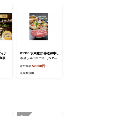
ディナ
K1300 坂東離宮 特選和牛し
ゃぶしゃぶコース（ペアお
テル小
食事券）
50,600円
寄附金額
茨城県境町