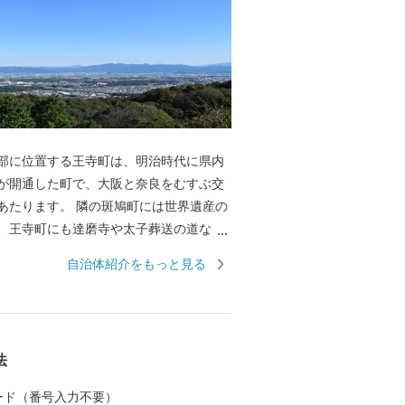
部に位置する王寺町は、明治時代に県内
が開通した町で、大阪と奈良をむすぶ交
あたります。 隣の斑鳩町には世界遺産の
、王寺町にも達磨寺や太子葬送の道な
ゆかりの歴史がたくさん伝わっていま
自治体紹介をもっと見る
天王寺、奈良、法隆寺からも近く、便利な
、お気軽に観光をお楽しみください。
法
 カード（番号入力不要）