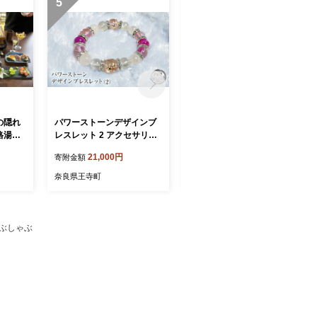
5
6
の隠れ
パワーストーンデザインブ
パワーストーンデザインブ
格湯葉
レスレット 2 アクセサリー
レスレット 1 アクセサリ
券(2
ジュエリー ブレスレット 男
ー ジュエリー ブレスレット
21,000円
21,000円
寄附金額
寄附金額
女兼用 パワーストーン ロー
男女兼用 パワーストーン 蛍
ズクォーツ 水晶 シマメノウ
石 ヘマタイト ローズクォー
奈良県王寺町
奈良県王寺町
クリスタル ピンク プレゼン
ツ 水晶 プレゼント ギフト
ト ギフト
ゃぶしゃぶ