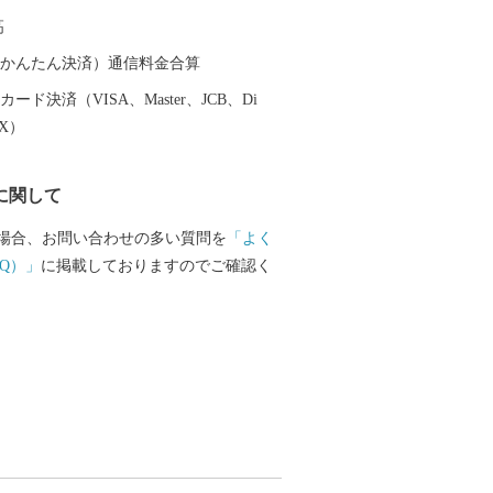
高
（auかんたん決済）通信料金合算
ード決済（VISA、Master、JCB、Di
EX）
に関して
場合、お問い合わせの多い質問を
「よく
Q）」
に掲載しておりますのでご確認く