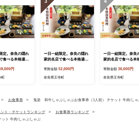
3
4
限定。奈良の隠れ
ー日一組限定。奈良の隠れ
ー日一組限定。奈良
で食べる本格湯葉
家的名店で食べる本格湯葉
家的名店で食べる本
ース お食事券(4
料理雅コース お食事券(3
料理雅コース お食事
69,000円
52,000円
36,000円
寄附金額
寄附金額
チケット
名様分) チケット
名様分) チケット
寺町
奈良県王寺町
奈良県王寺町
お食事券
鬼楽 和牛しゃぶしゃぶお食事券（3人前） チケット 牛肉/し
ベント・チケットランキング
お食事券ランキング
ット 牛肉/しゃぶしゃぶ