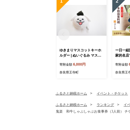
1
2
ゆきまりマスコットキーホ
ー日一組
ルダー | ぬいぐるみ マスコ
家的名店
ット キャラクター キーホル
料理雅コ
6,000円
寄附金額
寄附金額
ダー 雑貨 王寺町 奈良県
名様分) 
奈良県王寺町
奈良県王
ふるさと納税ホーム
イベント・チケット
ふるさと納税ホーム
ランキング
イ
鬼楽 和牛しゃぶしゃぶお食事券（3人前） チケ