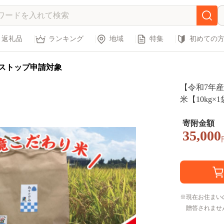
返礼品
ランキング
地域
特集
初めての
ストップ申請対象
【令和7年
米【10kg×
寄附金額
35,000
現在お住まい
贈答されませ