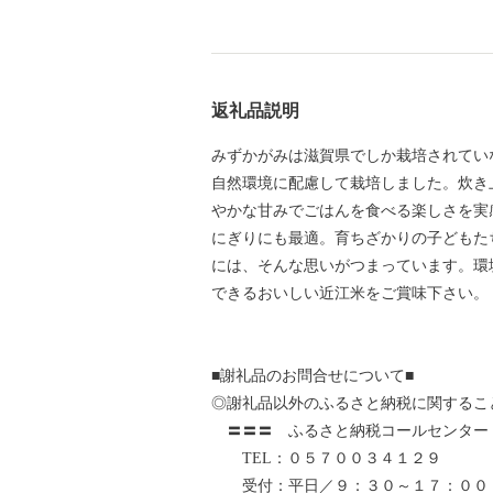
返礼品説明
みずかがみは滋賀県でしか栽培されてい
自然環境に配慮して栽培しました。炊き
やかな甘みでごはんを食べる楽しさを実
にぎりにも最適。育ちざかりの子どもた
には、そんな思いがつまっています。環
できるおいしい近江米をご賞味下さい。
■謝礼品のお問合せについて■
◎謝礼品以外のふるさと納税に関するこ
〓〓〓 ふるさと納税コールセンター
TEL：０５７００３４１２９
受付：平日／９：３０～１７：００