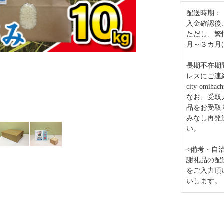
配送時期：
入金確認後
ただし、繁
月～３カ月
長期不在期
レスにご連
city-omihac
なお、受取
品をお受取
みなし再発
い。
<備考・自
謝礼品の配
をご入力頂
いします。