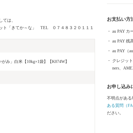
した。このよ
史的遺産が点
お支払い方
しては、
け継がれてい
ト「きてか～な」 TEL ０７４８３２０１１１
au PAY
au PAY 残
au PAY
クレジットカ
み」白米【10kg×1袋】【K074W】
ners、AM
お申し込み
不明点がある
ある質問（FA
ださい。