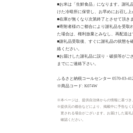
■お米は「生鮮食品」になります。謝礼
けた冷暗所に保管し、お早めにお召し上
■在庫が無くなり次第終了とさせて頂き
■寄附者様のご都合により謝礼品を受取
た場合は、権利放棄とみなし、再配送は
■謝礼品受取後、すぐに謝礼品の状態を
絡ください。
■お届けした謝礼品に誤り・破損等がご
までにご連絡下さい。
ふるさと納税コールセンター 0570-03-412
※商品コード: K074W
本ページは、提供自治体からの情報に基づき
提供元の都合などにより、掲載中に予告なく
更される場合がございます。お届けした返礼
確認ください。