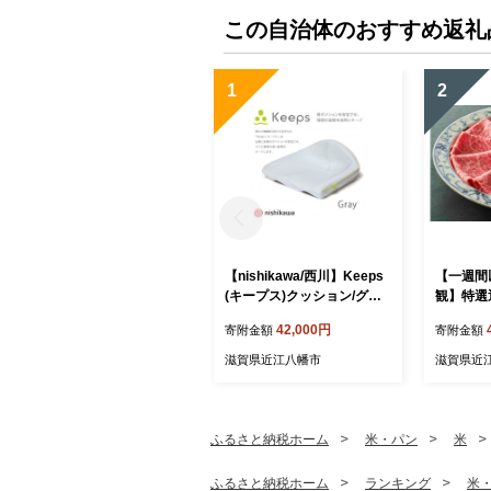
この自治体のおすすめ返礼
1
2
【nishikawa/西川】Keeps
【一週間
(キープス)クッション/グレ
観】特選
ー【P328W】
ゃぶしゃぶ
42,000円
寄附金額
寄附金額
g・霜降り
【FR32
滋賀県近江八幡市
滋賀県近
ふるさと納税ホーム
米・パン
米
ふるさと納税ホーム
ランキング
米