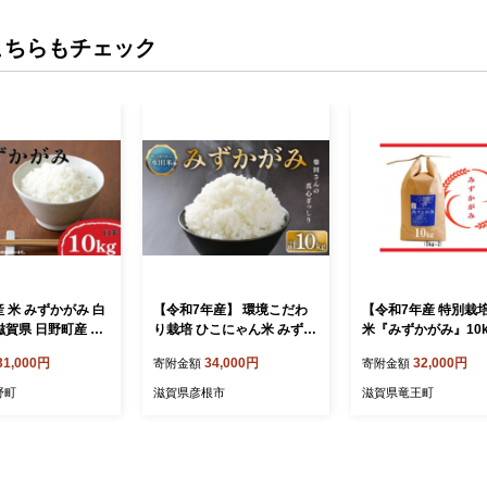
こちらもチェック
 米 みずかがみ 白
【令和7年産】 環境こだわ
【令和7年産 特別栽培
 滋賀県 日野町産 お
り栽培 ひこにゃん米 みずか
米『みずかがみ』10kg
25年産 米 環境こだ
がみ 10kg 白米 米 コメ お米
×2)】米 近江米 み
31,000円
34,000円
32,000円
寄附金額
寄附金額
フト 贈り物 お米
ご飯 ごはん 5kg×2袋 10 令
ブランド米 滋賀県 
和7年 7年 順次発送 滋賀 彦
野町
滋賀県彦根市
滋賀県竜王町
根