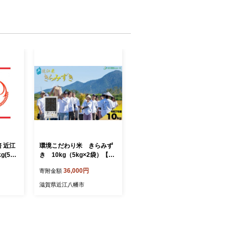
 近江
環境こだわり米 きらみず
(5kg
き 10kg（5kg×2袋）【Q0
ずかがみ
05W】
36,000円
寄附金額
竜王
滋賀県近江八幡市