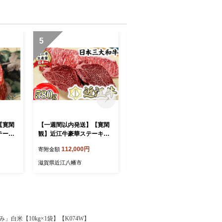
5
6
【寛閑
【一週間以内発送】【寛閑
【一週間以内発送】【寛閑
テーキ
観】近江牛豪華ステーキセ
観】近江牛焼肉用『霜降り×
0g
ット 580g（冷蔵）【FR24
赤身ミックス』500g（冷
112,000円
40,000円
寄附金額
寄附金額
W1】
蔵）【FR23W】
滋賀県近江八幡市
滋賀県近江八幡市
白米【10kg×1袋】【K074W】