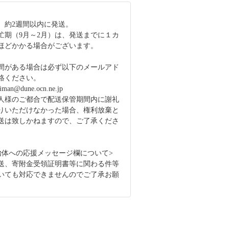
、約2週間以内に発送。
忙期（9月～2月）は、発送までに１カ
ほどかかる場合がございます。
間がある場合は必ず以下のメールアド
絡ください。
himan@dune.ocn.ne.jp
人様のご都合で配送保管期間内に謝礼
りいただけなかった場合、権利放棄と
送は致しかねますので、ご了承くださ
治体への応援メッセージ欄について>
送、寄附金受領証明書等に関わる件等
いても対応できませんのでご了承お願