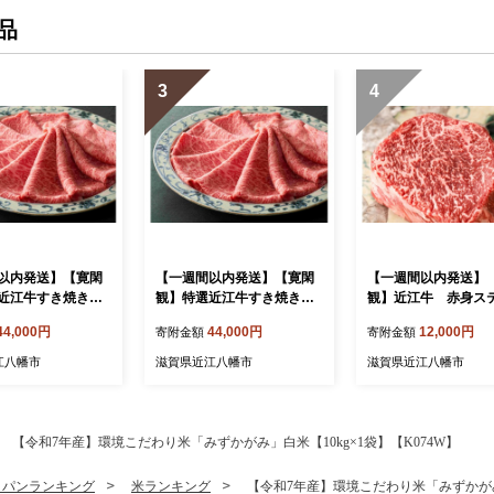
品
3
4
以内発送】【寛閑
【一週間以内発送】【寛閑
【一週間以内発送】
近江牛すき焼きし
観】特選近江牛すき焼きし
観】近江牛 赤身ス
用500g(赤身300
ゃぶしゃぶ用『霜降り・赤
(ランプ・イチボ) 13
44,000円
44,000円
12,000円
寄附金額
寄附金額
200g)【冷蔵】
身』ミックス450g(霜降り2
【冷凍】【FR30W】
W】
50g・赤身200g)【冷蔵】
江八幡市
滋賀県近江八幡市
滋賀県近江八幡市
【FR31W】
【令和7年産】環境こだわり米「みずかがみ」白米【10kg×1袋】【K074W】
・パンランキング
米ランキング
【令和7年産】環境こだわり米「みずかがみ」