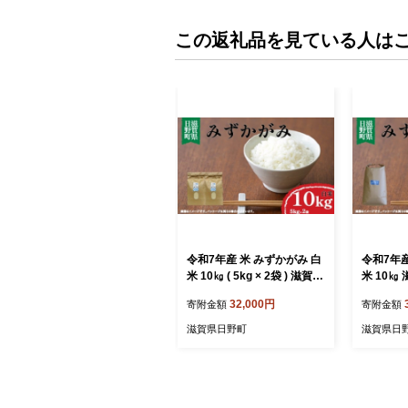
この返礼品を見ている人は
令和7年産 米 みずかがみ 白
令和7年産
米 10㎏ ( 5kg × 2袋 ) 滋賀県
米 10㎏
日野町産 おこめ 2025年産
こめ 20
32,000円
寄附金額
寄附金額
米 環境こだわり米 ギフト
わり米 ギ
贈り物 お米
滋賀県日野町
滋賀県日