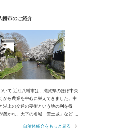
八幡市のご紹介
ついて 近江八幡市は、滋賀県のほぼ中央
くから農業を中心に栄えてきました。中
と湖上の交通の要衝という地の利を得
が築かれ、天下の名城「安土城」など国
しています。また、織田信長の改革精神
自治体紹介をもっと見る
た楽市楽座は、豊臣秀次の自由商業都市
継がれ、さらに近江商人の基礎を築きま