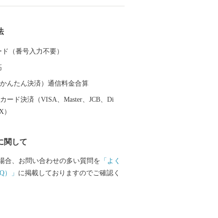
うな歴史的背景から各時代を代表する歴
在し、風情が香る景観は今日も各所で受
法
ます。
 カード（番号入力不要）
高
（auかんたん決済）通信料金合算
ード決済（VISA、Master、JCB、Di
EX）
に関して
場合、お問い合わせの多い質問を
「よく
Q）」
に掲載しておりますのでご確認く