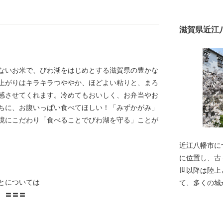
滋賀県近江
ないお米で、びわ湖をはじめとする滋賀県の豊かな
上がりはキラキラつややか、ほどよい粘りと、まろ
感させてくれます。冷めてもおいしく、お弁当やお
ちに、お腹いっぱい食べてほしい！「みずかがみ」
境にこだわり「食べることでびわ湖を守る」ことが
近江八幡市に
に位置し、古
世以降は陸上
とについては
て、多くの城
 〓〓〓
の史跡が点在
により開かれ
の思想に引き