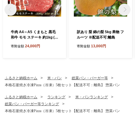
牛肉 A4～A5 くまもと 黒毛
訳あり 梨 錦の梨 5kg 果物 フ
和牛 モモ ステーキ 約1kg (1
ルーツ ※配送不可:離島
00g×10p) 肉 お肉 小分け ※
24,000円
13,000円
寄附金額
寄附金額
配送不可：離島
ふるさと納税ホーム
米・パン
総菜パン・バーガー等
本格石釜焼き冷凍Pizza（冷凍）5枚セット【配送不可：離島】 惣菜パン
ふるさと納税ホーム
ランキング
米・パンランキング
総菜パン・バーガー等ランキング
本格石釜焼き冷凍Pizza（冷凍）5枚セット【配送不可：離島】 惣菜パン