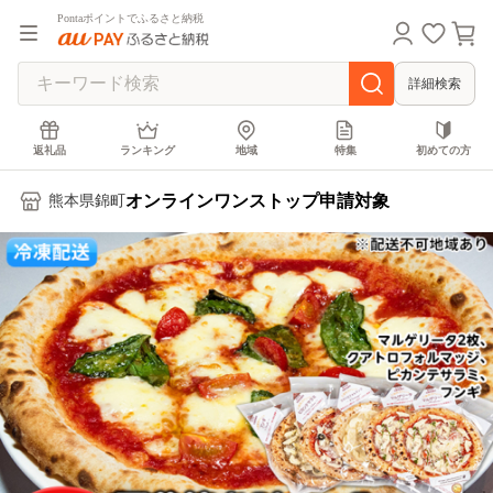
Pontaポイントでふるさと納税
詳細検索
返礼品
ランキング
地域
特集
初めての方
オンラインワンストップ申請対象
熊本県錦町