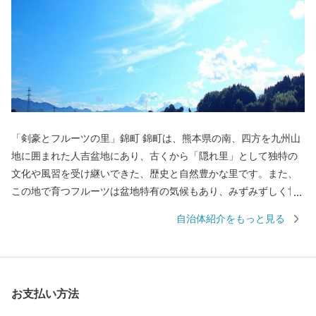
「剣豪とフルーツの里」錦町 錦町は、熊本県の南、四方を九州山
地に囲まれた人吉盆地にあり、古くから「隠れ里」として独特の
文化や風習を受け継いできた、歴史と自然豊かな里です。また、
この地で育つフルーツは盆地特有の気候もあり、みずみずしく甘
いことが特徴です。人口約1万人の町ですが、水、空気、自然、
自治体紹介をもっと見る
食、そして「球磨焼酎」と、楽しみが多い豊かな町です。ぜひ一
度お越しください。
お支払い方法