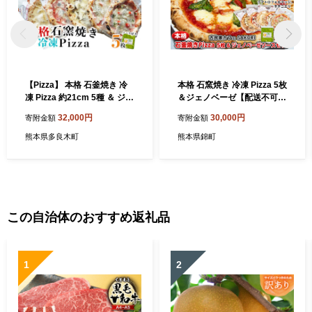
【Pizza】 本格 石釜焼き 冷
本格 石窯焼き 冷凍 Pizza 5枚
凍 Pizza 約21cm 5種 ＆ ジェ
＆ジェノベーゼ【配送不可：
ノベーゼ ソース セット ピザ
離島】 惣菜パン 加工品 惣菜
32,000円
30,000円
寄附金額
寄附金額
食べ比べ 059-0282
ソース
熊本県多良木町
熊本県錦町
この自治体のおすすめ返礼品
1
2