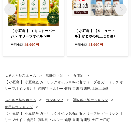
【 小豆島 】 エキストラバー
【 小豆島 】【リニューア
ジン オリーブオイル 500ml
ル】かどやの純正ごま油300
3本 セット 詰め合わせ 食用
ｇ×3本セット 小豆島オリ
19,000円
11,000円
寄附金額
寄附金額
油 パスタ サラダ ドレッシン
ジナルラベル 食用油 調味料
グ 揚げ物 調味料 スペイン 土
庄町※お申込・生産状況によ
っては発送までお日にちをい
ただく場合がございますの
で、予めご了承ください。
ふるさと納税ホーム
調味料・油
食用油
【 小豆島 】 小豆島産 ガーリックオイル 100ml 油 オリーブ油 ガーリック オ
リーブオイル 食用油 調味料 ヘルシー 健康 香川 香川県 土庄 土庄町
ふるさと納税ホーム
ランキング
調味料・油ランキング
食用油ランキング
【 小豆島 】 小豆島産 ガーリックオイル 100ml 油 オリーブ油 ガーリック オ
リーブオイル 食用油 調味料 ヘルシー 健康 香川 香川県 土庄 土庄町