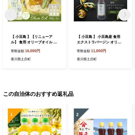
【 小豆島 】【リニューア
【 小豆島 】 小豆島産 食用
ル】 食用 オリーブオイル ギ
エクストラバージン オリー
フトセット 182g×3本 油 オ
ブオイル 1本入 手摘み オリ
16,000円
11,000円
寄附金額
寄附金額
リーブ油 食用油 調味料 ヘル
ーブ オイル 油 オリーブ油 食
シー 健康 オリーブ オイル 贈
用油 調味料 ヘルシー 健康 香
香川県土庄町
香川県土庄町
り物 ギフト 健康 香川 香川県
川 香川県 土庄 土庄町
土庄 土庄町
この自治体のおすすめ返礼品
1
2