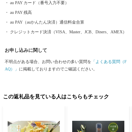
au PAY カード（番号入力不要）
ブ牛」、全国発信を目指す小豆島のブランド鱧 「小豆島 島鱧（し
au PAY 残高
ょうどしま しまはも）」など、豊かな自然で育まれたおいしいも
のがいっぱい。 先人が築いた伝統的な行事や歴史的な景観を守
au PAY（auかんたん決済）通信料金合算
り、後世へと継承していくには、「ふるさとを大切にしたい」
クレジットカード決済（VISA、Master、JCB、Diners、AMEX）
「ふるさとの発展に貢献したい」という皆さまの貴重な応援が不
可欠です。皆さまからいただきましたご厚意は、土庄町が掲げる
お申し込みに関して
まちづくりのテーマの各事業に対する貴重な財源として活用させ
ていただきます。”生まれ育ったふるさと”のみならず”心のふるさ
不明点がある場合、お問い合わせの多い質問を
「よくある質問（F
と”や”第二のふるさと”など、土庄町を応援していただける皆さ
AQ）」
に掲載しておりますのでご確認ください。
ま、ふるさと土庄町をなつかしく思う皆さまの応援をよろしくお
願いします。
この返礼品を見ている人はこちらもチェック