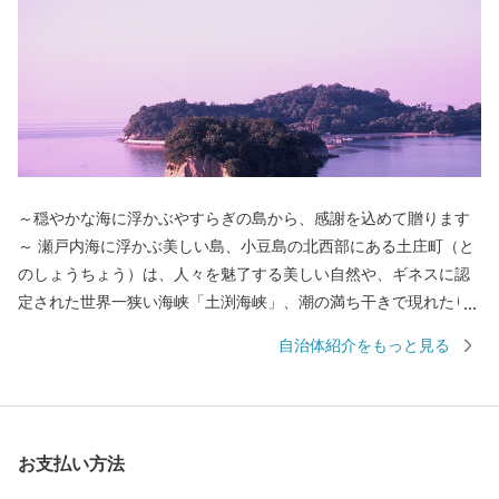
～穏やかな海に浮かぶやすらぎの島から、感謝を込めて贈ります
～ 瀬戸内海に浮かぶ美しい島、小豆島の北西部にある土庄町（と
のしょうちょう）は、人々を魅了する美しい自然や、ギネスに認
定された世界一狭い海峡「土渕海峡」、潮の満ち干きで現れたり
消えたりする不思議な砂の道「エンジェルロード」、壺井栄の名
自治体紹介をもっと見る
作「二十四の瞳」の平和の群像などの観光スポットが数多くあ
り、ドラマや映画のロケ地にもなっています。 明治時代に日本
で唯一根付けに成功した「オリーブ」、江戸時代から受け継がれ
る「醤油」、日本の三大生産地にもなっている「そうめん」、日
お支払い方法
本一の生産量を誇る「ごま油」、小豆島産オリーブのしぼり果実
を配合した特別な餌“オリーブ飼料”で育てられた「小豆島オリー