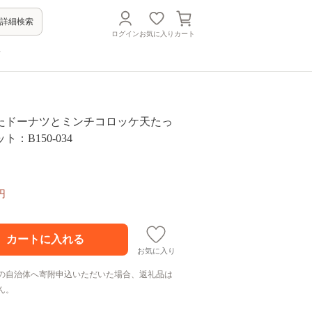
詳細検索
ログイン
お気に入り
カート
方
たドーナツとミンチコロッケ天たっ
ト：B150-034
円
お気に入り
の自治体へ寄附申込いただいた場合、返礼品は
ん。