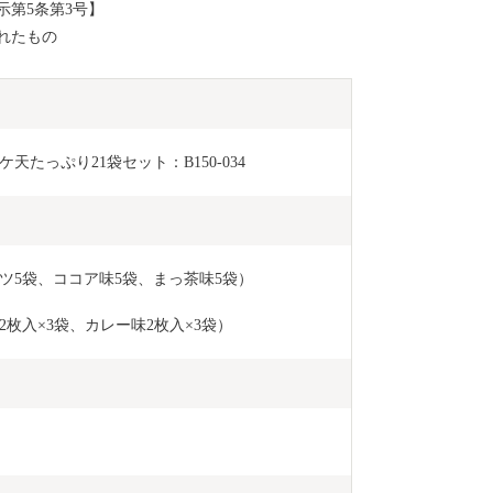
第5条第3号】
れたもの
たっぷり21袋セット：B150-034
ツ5袋、ココア味5袋、まっ茶味5袋）
枚入×3袋、カレー味2枚入×3袋）