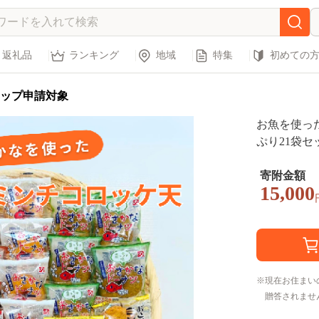
返礼品
ランキング
地域
特集
初めての
ップ申請対象
お魚を使っ
ぷり21袋セッ
寄附金額
15,000
現在お住まい
贈答されませ