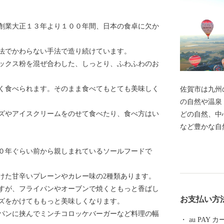
創業大正１３年より１００年間、日本の食卓に欠か
法でかわらない手法で造り続けています。
ックス粉を混ぜ合わした、しっとり、ふわふわのお
く食べられます。そのまま食べてもとても美味しく
佐賀市は九州
の自然や温泉
ズやアイスクリームをのせて食べたり、食べ方はい
どの自然、中
など豊かな自
街」と呼ばれ
０年ぐらい前から親しまれているソールフードで
「佐賀インタ
し、沢山の熱
けた甘辛いプレーンやカレー味の2種類あります。
27年5月に
すが、フライパンやオーブンで焼くともっと香ばし
誇り、紅葉す
お支払い方
ズをかけてももっと美味しくなります。
「東よか干潟
パンに挟んでミンチコロッケバーガーなど料理の幅
した。 日本
au PAY