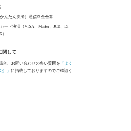
重津海軍所跡」をはじめ、幕末維新の歴
高
ころの1つです。
（auかんたん決済）通信料金合算
ード決済（VISA、Master、JCB、Di
EX）
に関して
場合、お問い合わせの多い質問を
「よく
Q）」
に掲載しておりますのでご確認く