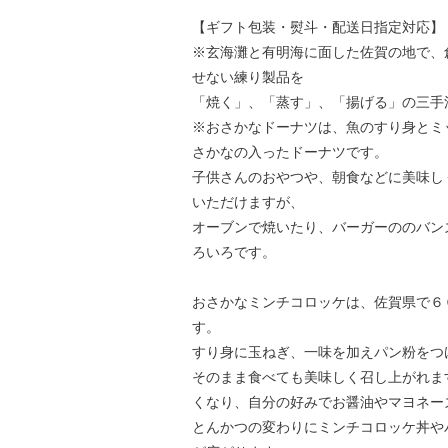
【ギフト包装・熨斗・配送日指定対応】
※玄海灘と有明海に面した佐賀の地で、
せない練り製品を
「焼く」、「蒸す」、「揚げる」の三手
※おさかなドーナツは、魚のすり身とミ
さかなの入ったドーナツです。
子供さんのおやつや、朝食などに美味し
いただけますが、
オーブンで焼いたり、バーガーののバン
ろいろです。
おさかなミンチコロッケは、佐賀県で６
す。
すり身に玉ねぎ、一味を加えパン粉をつ
そのまま食べても美味しく召し上がれま
くなり、自分の好みでお醤油やマヨネー
とんかつの変わりにミンチコロッケ丼や