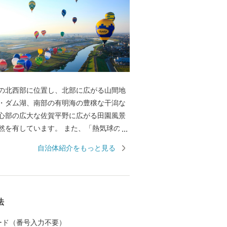
の北西部に位置し、北部に広がる山間地
・ダム湖、南部の有明海の豊穣な干潟な
心部の広大な佐賀平野に広がる田園風景
然を有しています。 また、「熱気球の
、秋には、国内最大の熱気球イベント
自治体紹介をもっと見る
ーナショナルバルーンフェスタ」を開催
気球が広大な佐賀平野を彩ります。 平成
は、渡り鳥のシギ・チドリ類飛来数日本一を
る塩生生物「シチメンソウ」が自生する
法
」が、ラムサール条約湿地に登録されま
初の実用蒸気船「凌風丸」が造られた世界
 カード（番号入力不要）