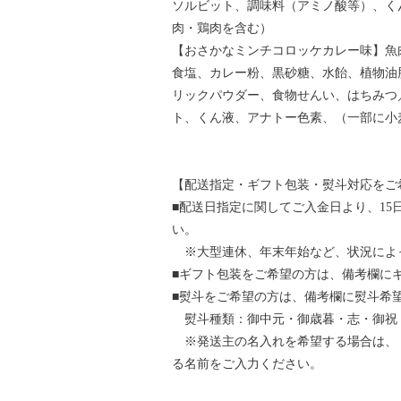
ソルビット、調味料（アミノ酸等）、く
肉・鶏肉を含む）
【おさかなミンチコロッケカレー味】魚
食塩、カレー粉、黒砂糖、水飴、植物油
リックパウダー、食物せんい、はちみつ
ト、くん液、アナトー色素、（一部に小
【配送指定・ギフト包装・熨斗対応をご
■配送日指定に関してご入金日より、15
い。
※大型連休、年末年始など、状況によ
■ギフト包装をご希望の方は、備考欄に
■熨斗をご希望の方は、備考欄に熨斗希
熨斗種類：御中元・御歳暮・志・御祝
※発送主の名入れを希望する場合は、
る名前をご入力ください。