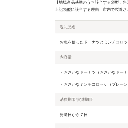
【地場産品基準のうち該当する類型：告示
上記類型に該当する理由 市内で製造さ
返礼品名
お魚を使ったドーナツとミンチコロッケ天
内容量
・おさかなドーナツ（おさかなドーナ
・おさかなミンチコロッケ（プレーン2
消費期限/賞味期限
発送日から７日