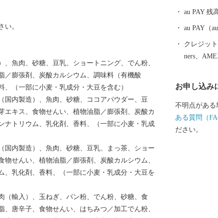
文化遺産「三
au PAY 残
史遺産も見ど
さい。
au PAY
クレジットカ
ners、AM
）、魚肉、砂糖、豆乳、ショートニング、でん粉、
脂／膨張剤、炭酸カルシウム、調味料（有機酸
お申し込み
料、（一部に小麦・乳成分・大豆を含む）
（国内製造）、魚肉、砂糖、ココアパウダー、豆
不明点がある
芽エキス、食物せんい、植物油脂／膨張剤、炭酸カ
ある質問（FA
ンナトリウム、乳化剤、香料、（一部に小麦・乳成
ださい。
（国内製造）、魚肉、砂糖、豆乳、まっ茶、ショー
食物せんい、植物油脂／膨張剤、炭酸カルシウム、
ム、乳化剤、香料、（一部に小麦・乳成分・大豆を
肉（輸入）、玉ねぎ、パン粉、でん粉、砂糖、食
脂、唐辛子、食物せんい、はちみつ／加工でん粉、