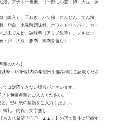
ん液、アナトー色素、（一部に小麦・卵・大豆・豚
肉（輸入）、玉ねぎ、パン粉、にんじん、でん粉、
脂、卵白、米発酵調味料、ホワイトペッパー、ガー
／加工でん粉、調味料（アミノ酸等）、ソルビッ
麦・卵・大豆・豚肉・鶏肉を含む）
希望の方へ】
日以降～150日以内の希望日を備考欄にご記載くださ
っては対応できない場合がございます。
ギフト包装希望とご入力ください。
望と、熨斗紙の種類をご入力ください。
・御礼・内祝・文字無し
【名入れ希望「〇〇 ▲▲」】の形で熨斗に記載す