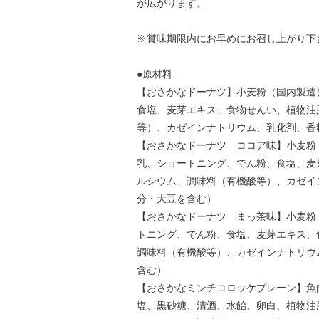
が広がります。
※賞味期限内にお早めにお召し上がり下
●原材料
【おさかなドーナツ】小麦粉（国内製造
食塩、麦芽エキス、食物せんい、植物油
等）、カゼインナトリウム、乳化剤、香
【おさかなドーナツ ココア味】小麦粉
乳、ショートニング、でん粉、食塩、麦
ルシウム、調味料（有機酸等）、カゼイ
分・大豆を含む）
【おさかなドーナツ まっ茶味】小麦粉
トニング、でん粉、食塩、麦芽エキス、
調味料（有機酸等）、カゼインナトリウ
含む）
【おさかなミンチコロッケプレーン】魚
塩、黒砂糖、清酒、水飴、卵白、植物油