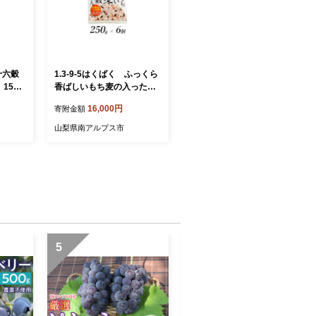
 十六穀
1.3-9-5はくばく ふっくら
150g
香ばしいもち麦の入った雑
穀ごはん 250gx6個 ALP
16,000円
寄附金額
AN013
山梨県南アルプス市
5
6