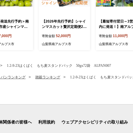
6年発送先行予約＞南
【2026年先行予約】シャイ
【最短寄付翌日～3
市産シャインマス
ンマスカット贅沢定期便2k
内に発送！】南アル
庭用 粒1kg ク
g×3回 ALPAJ024
産【農薬不使用】ご
7,000円
52,000円
11,000円
寄附金額
寄附金額
 ALPAG012
大粒フレッシュブル
ー 500g入り ALPBL
アルプス市
山梨県南アルプス市
山梨県南アルプス市
1.2-9-23はくばく もち麦スタンドパック 50gx72袋 ALPAN007
・パンランキング
雑穀ランキング
1.2-9-23はくばく もち麦スタンドパック 
体関係者の皆様へ
利用規約
ウェブアクセシビリティの取り組み