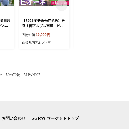
営業日以
【2026年発送先行予約】厳
＜2026年発送先行予約＞厳
プス市
選！南アルプス市産 ピオ
選! シャインマスカット 1.0
ろっと
ーネ 約1.0kg（２～3房）
kｇ 2～3房 山梨県南アルプ
10,000円
10,000円
寄附金額
寄附金額
ーベリ
ALPDD017
ス市産 ALPBV005
002
山梨県南アルプス市
山梨県南アルプス市
50gx72袋 ALPAN007
お問い合わせ
au PAY マーケットトップ