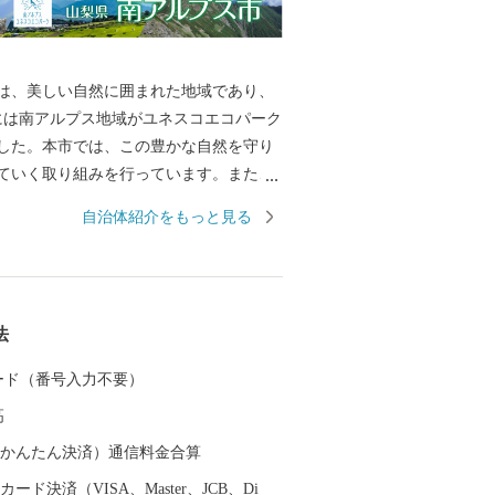
は、美しい自然に囲まれた地域であり、
月には南アルプス地域がユネスコエコパーク
した。本市では、この豊かな自然を守り
ていく取り組みを行っています。また、
地である御勅使川扇状地やそれに続く低
自治体紹介をもっと見る
培が盛んに営まれ、春から秋にかけてた
ーツが実ります。 南アルプスの大地で育
ツなど地域の特産品をPRし、全国へその
るため、ふるさと納税のお礼の品として
法
等を贈呈しています。 皆様からの寄附金
のよりよいまちづくりに活用させていた
 カード（番号入力不要）
、ふるさと納税で南アルプス市への応援
高
ろしくお願いいたします。
（auかんたん決済）通信料金合算
ード決済（VISA、Master、JCB、Di