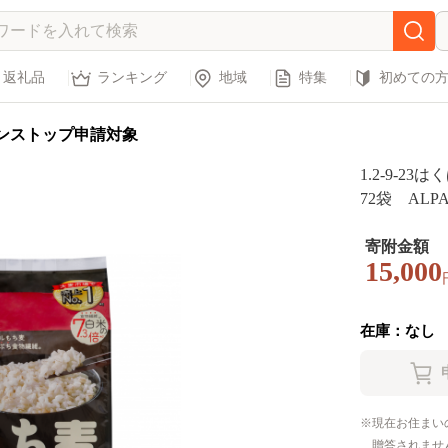
返礼品
ランキング
地域
特集
初めての
ンストップ申請対象
1.2-9-2
72袋 ALPA
寄附金額
15,000
在庫：なし
現在お住まい
贈答されませ