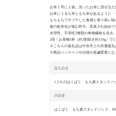
お米１号に１袋。洗ったお米に混ぜるだ
お米にうるち米ともち米があるように「
もちもちプチプチした食感と香り高い味
食の欧米化が進む昨今、見直され始めて
水溶性、不溶性2種類の食物繊維を含み、
2倍！お茶碗1杯（約3割炊き約150g）で
※こちらの返礼品は中央市との共通返礼
※商品パッケージや仕様が急遽変更にな
返礼品名
1.2-9-23はくばく　もち麦スタンドパック
内容量
はくばく　もち麦スタンドパック　600g