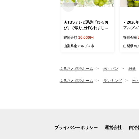
★TBSテレビ系列「ひるお
＜202
び」で取り上げられまし
アルプス
た！★＜2026年発送先行予
カット家
10,000円
寄附金額
寄附金額
約＞絶品！南アルプス市産
ール便発送
シャインマスカット1.2kg A
山梨県南アルプス市
山梨県南
LPAA003 ｜ 山梨 山梨県 ぶ
どう 葡萄 ブドウ マスカッ
ト 種なし 大粒 フルーツ く
だもの 果物 高級 新鮮 産地
ふるさと納税ホーム
米・パン
雑穀
直送 贈答 ギフト 家庭用 1.2
キロ 2026年 JA JA南アル
ふるさと納税ホーム
ランキング
米
プス市 南アルプス |
プライバシーポリシー
運営会社
自治