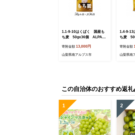
1.1-9-10はくばく 国産も
1.4-9
ち麦 50gx36個 ALPAN0
ち麦 50
01
17
13,000円
寄附金額
寄附金額
山梨県南アルプス市
山梨県南
この自治体のおすすめ返礼
1
2