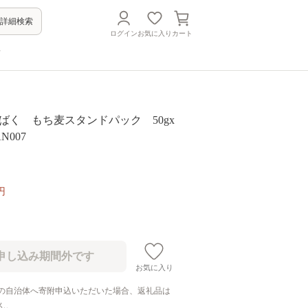
詳細検索
ログイン
お気に入り
カート
方
3はくばく もち麦スタンドパック 50gx
N007
円
お気に入り
の自治体へ寄附申込いただいた場合、返礼品は
ん。