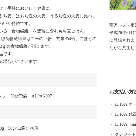
け！手軽においしく健康に。
もち麦」はもち性の大麦。うるち性の大麦に比べ、
わいが特徴です。
南アルプス市
いる「食物繊維」を豊富に含むもち麦ごはん。
平成26年6
総食物繊維量は白米の25倍、玄米の4倍、ごぼうの
に登録されま
2.3ｇの食物繊維が補えます。
ながら共生し
品です。
日本三大扇状
る場合がございます。
地では果樹栽
くさんのフル
まれたフルー
魅力を発信す
お支払い方
地域の特産品
　50gx72袋　ALPAN007
は、これから
au PAY
だきますので
au PAY 残
にご協力をよ
au PAY
（50g×12袋）×6個
クレジットカ