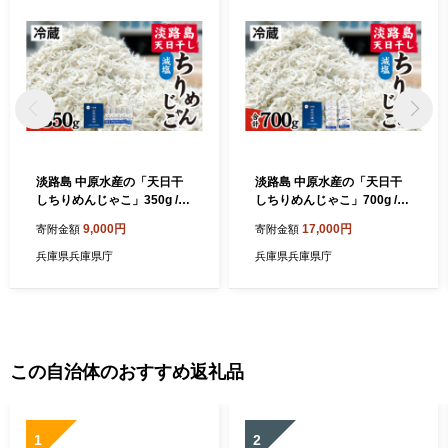
淡路島 中原水産の「天日干
淡路島 中原水産の「天日干
しちりめんじゃこ」350g /ち
しちりめんじゃこ」700g /ち
りめんじゃこ 天日干し 昔な
りめんじゃこ 天日干し 昔な
9,000円
17,000円
寄附金額
寄附金額
がら かたくちいわし 料理 パ
がら かたくちいわし 料理 パ
スタ チャーハン ふりかけ 塩
スタ チャーハン ふりかけ 塩
兵庫県兵庫県庁
兵庫県兵庫県庁
加減
加減
この自治体のおすすめ返礼品
1
2