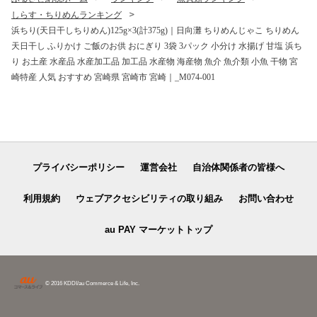
しらす・ちりめんランキング
浜ちり(天日干しちりめん)125g×3(計375g)｜日向灘 ちりめんじゃこ ちりめん
天日干し ふりかけ ご飯のお供 おにぎり 3袋 3パック 小分け 水揚げ 甘塩 浜ち
り お土産 水産品 水産加工品 加工品 水産物 海産物 魚介 魚介類 小魚 干物 宮
崎特産 人気 おすすめ 宮崎県 宮崎市 宮崎｜_M074-001
プライバシーポリシー
運営会社
自治体関係者の皆様へ
利用規約
ウェブアクセシビリティの取り組み
お問い合わせ
au PAY マーケットトップ
© 2016 KDDI/au Commerce & Life, Inc.