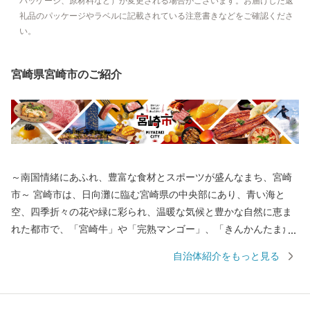
パッケージ、原材料など）が変更される場合がございます。お届けした返
礼品のパッケージやラベルに記載されている注意書きなどをご確認くださ
い。
宮崎県宮崎市のご紹介
～南国情緒にあふれ、豊富な食材とスポーツが盛んなまち、宮崎
市～ 宮崎市は、日向灘に臨む宮崎県の中央部にあり、青い海と
空、四季折々の花や緑に彩られ、温暖な気候と豊かな自然に恵ま
れた都市で、「宮崎牛」や「完熟マンゴー」、「きんかんたまた
ま」など食材も豊富です。また、プロスポーツのキャンプ地とし
自治体紹介をもっと見る
ても有名で、マリンスポーツやゴルフなども気軽に楽しめ、ファ
ンにはたまらない魅力がつまっています。 宮崎市が誇る食やスポ
ーツを多くの方に体験していただき、宮崎の魅力を知っていただ