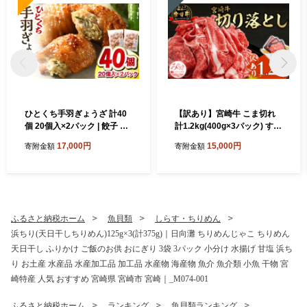
ひとくち手羽ぎょうざ 計40
【訳あり】宮崎牛 こま切れ
個 20個入×2パック | 餃子 手
計1.2kg(400g×3パック) すき
羽 てば 肉 お肉 手羽先 手羽
焼き すきやき 鍋 鍋料理 煮込
17,000円
15,000円
寄附金額
寄附金額
先餃子 宮崎餃子 ご当地 グル
み 炒め 炒め物 お弁当 おかず
メ ご当地グルメ おつまみ お
肉じゃが 家庭用 自宅用 訳あ
かず 中華料理 焼き餃子 揚げ
り肉 訳あり品 アレンジ 400g
餃子 鶏肉 豚肉 牛肉 一口 ひ
3パック 小分け パック 肉 お
とくち 一口サイズ 冷凍 宮崎
肉 不揃い 和牛 食品 牛肉 赤
宮崎市 ｜ _M025-005
身 形 大きさ コマ切れ 切り落
ふるさと納税ホーム
魚貝類
しらす・ちりめん
とし 細切れ 宮崎県 宮崎市_
浜ちり(天日干しちりめん)125g×3(計375g)｜日向灘 ちりめんじゃこ ちりめん
M155-015
天日干し ふりかけ ご飯のお供 おにぎり 3袋 3パック 小分け 水揚げ 甘塩 浜ち
り お土産 水産品 水産加工品 加工品 水産物 海産物 魚介 魚介類 小魚 干物 宮
崎特産 人気 おすすめ 宮崎県 宮崎市 宮崎｜_M074-001
ふるさと納税ホーム
ランキング
魚貝類ランキング