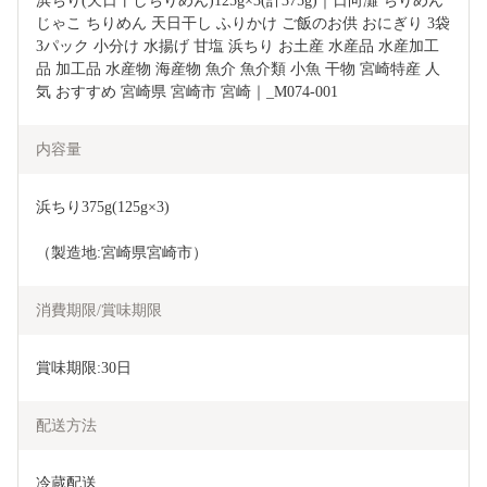
浜ちり(天日干しちりめん)125g×3(計375g)｜日向灘 ちりめん
じゃこ ちりめん 天日干し ふりかけ ご飯のお供 おにぎり 3袋 
3パック 小分け 水揚げ 甘塩 浜ちり お土産 水産品 水産加工
品 加工品 水産物 海産物 魚介 魚介類 小魚 干物 宮崎特産 人
気 おすすめ 宮崎県 宮崎市 宮崎｜_M074-001
内容量
浜ちり375g(125g×3)
（製造地:宮崎県宮崎市）
消費期限/賞味期限
賞味期限:30日
配送方法
冷蔵配送