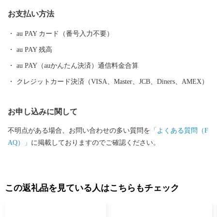
ければ幸いです。 ■お礼品の配送について ・お礼品の配送日のご
お支払い方法
指定はできかねますので、予めご了承ください。 ・お礼品の在庫
状況により、お礼品ページ内表記のお届け時期以上に時間を頂戴
au PAY カード（番号入力不要）
する場合がございますのでご理解の程宜しくお願い致します。 ・
au PAY 残高
お届けを致しましたお礼品は確実にお受取りください。長期不在
等寄付者様事由による返送、劣化、においては再送は出来ませ
au PAY（auかんたん決済）通信料金合算
ん。 ・一部離島にはクール便でのお届けが出来ませんのでご注意
クレジットカード決済（VISA、Master、JCB、Diners、AMEX）
ください。 ・ヤマト運輸様の転送料につきまして お届け先を変更
（転送）する場合、転送料金は、ご贈答用の場合でもお届け先様
お申し込みに関して
のご負担となります。ご住所にお間違いがないか十分にご確認の
上ご注文ください。 尚、お届け先様が住所不明で配達ができない
不明点がある場合、お問い合わせの多い質問を
「よくある質問（F
場合は、送り状記載のご依頼主様に返送させていただきます。 ■
AQ）」
に掲載しておりますのでご確認ください。
ワンストップ特例申請書 入金確認後、注文内容確認画面の【注文
者情報】に記載の住所へ申込完了日から30日程度で発送いたしま
す。 （返信封筒あり・切手不要） ※確定申告をされる方は特例申
請の必要はありません。 【ワンストップ特例申請書送付先】 〒88
この返礼品を見ている人はこちらもチェック
5-0078 住所：宮崎県都城市宮丸町3070-1 宛先：宮崎市ふるさと納
税担当 宛 ※ワンストップ特例申請受付を外部委託しています。