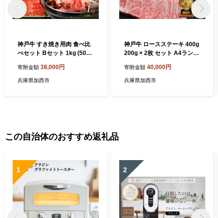
神戸牛 すき焼き用肉 食べ比
神戸牛 ロースステーキ 400g
べセット Bセット 1kg (500g
200g × 2枚 セット A4ランク
×2) 肩ロース スライス セッ
A5ランク 牛肉 牛 お肉 肉 ブ
38,000円
40,000円
寄附金額
寄附金額
ト 詰め合わせ A4ランク A5
ランド牛 和牛 神戸ビーフ 但
ランク 牛肉 牛 お肉 肉 ブラ
馬牛 ロース ステーキ ステー
兵庫県加西市
兵庫県加西市
ンド牛 和牛 神戸ビーフ 但馬
キ肉 国産 冷凍
牛 すき焼き肉 食べ比べ 国産
冷凍
この自治体のおすすめ返礼品
1
2