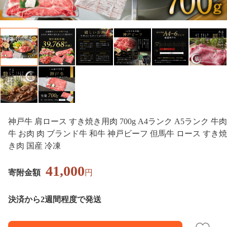
神戸牛 肩ロース すき焼き用肉 700g A4ランク A5ランク 牛肉
牛 お肉 肉 ブランド牛 和牛 神戸ビーフ 但馬牛 ロース すき焼
き肉 国産 冷凍
41,000
寄附金額
円
決済から2週間程度で発送