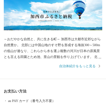
～おだやかな自然と、共に生きる町～ 加西市は大都市近郊ながら
自然豊か。 北部には中国山地のすそ野を形成する海抜300～500m
の低山が連なり、これらから水を運ぶ複数の河川が日本の原風景
とも言える田園とため池、里山の景観を作り上げています。 北条
鉄道や車で市内を移動するとその豊かな風景を目にすることがで
自治体紹介をもっと見る
き、週末は近隣からも山登りやBBQを楽しむ人々が集います。ま
た「気球がとぶまち」としても知られ、穏やかな気候の中で爽快
なフライトを楽しむこともできます。
お支払い方法
au PAY カード（番号入力不要）