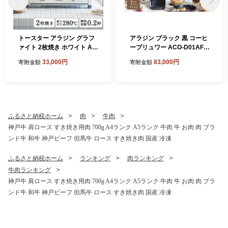
トースター アラジン グラフ
アラジン ブラック 黒 コーヒ
ァイト 2枚焼き ホワイト AE
ーブリュワー ACO-D01AF A
T-GS13CW 白 速熱 おしゃれ
laddin コーヒーメーカー 珈
33,000円
83,000円
寄附金額
寄附金額
インテリア キッチン 家電 兵
琲 コーヒー ドリップコーヒ
庫 加西市 お掃除 お手入れ
ー 調理家電 キッチン家電 家
楽々 朝食 食パン グラファイ
電 電化製品 日用品
トヒーター 速暖 パン焼き タ
イマー付き 温め
ふるさと納税ホーム
肉
牛肉
神戸牛 肩ロース すき焼き用肉 700g A4ランク A5ランク 牛肉 牛 お肉 肉 ブラ
ンド牛 和牛 神戸ビーフ 但馬牛 ロース すき焼き肉 国産 冷凍
ふるさと納税ホーム
ランキング
肉ランキング
牛肉ランキング
神戸牛 肩ロース すき焼き用肉 700g A4ランク A5ランク 牛肉 牛 お肉 肉 ブラ
ンド牛 和牛 神戸ビーフ 但馬牛 ロース すき焼き肉 国産 冷凍