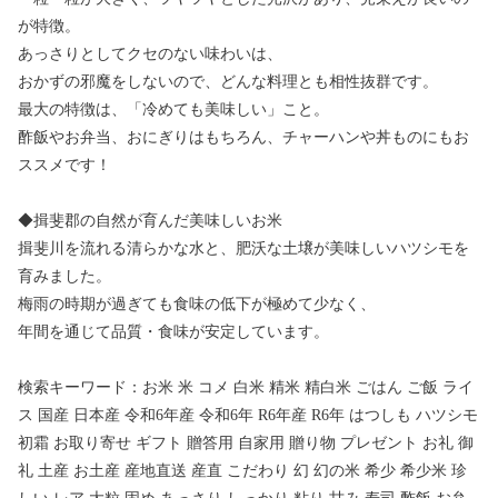
が特徴。
あっさりとしてクセのない味わいは、
おかずの邪魔をしないので、どんな料理とも相性抜群です。
最大の特徴は、「冷めても美味しい」こと。
酢飯やお弁当、おにぎりはもちろん、チャーハンや丼ものにもお
ススメです！
◆揖斐郡の自然が育んだ美味しいお米
揖斐川を流れる清らかな水と、肥沃な土壌が美味しいハツシモを
育みました。
梅雨の時期が過ぎても食味の低下が極めて少なく、
年間を通じて品質・食味が安定しています。
検索キーワード：お米 米 コメ 白米 精米 精白米 ごはん ご飯 ライ
ス 国産 日本産 令和6年産 令和6年 R6年産 R6年 はつしも ハツシモ
初霜 お取り寄せ ギフト 贈答用 自家用 贈り物 プレゼント お礼 御
礼 土産 お土産 産地直送 産直 こだわり 幻 幻の米 希少 希少米 珍