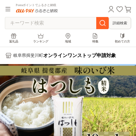
Pontaポイントでふるさと納税
詳細検索
返礼品
ランキング
地域
特集
初めての方
オンラインワンストップ申請対象
岐阜県揖斐川町