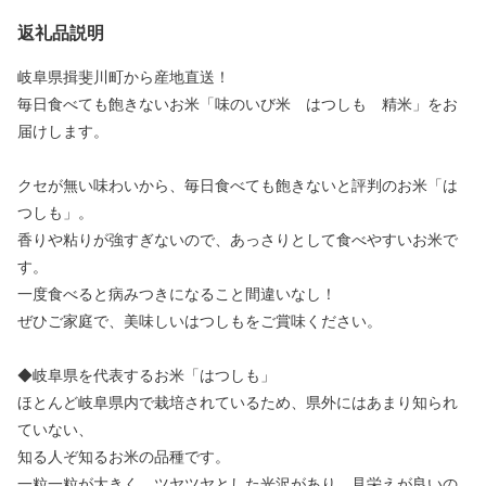
返礼品説明
岐阜県揖斐川町から産地直送！
毎日食べても飽きないお米「味のいび米 はつしも 精米」をお
届けします。
クセが無い味わいから、毎日食べても飽きないと評判のお米「は
つしも」。
香りや粘りが強すぎないので、あっさりとして食べやすいお米で
す。
一度食べると病みつきになること間違いなし！
ぜひご家庭で、美味しいはつしもをご賞味ください。
◆岐阜県を代表するお米「はつしも」
ほとんど岐阜県内で栽培されているため、県外にはあまり知られ
ていない、
知る人ぞ知るお米の品種です。
一粒一粒が大きく、ツヤツヤとした光沢があり、見栄えが良いの