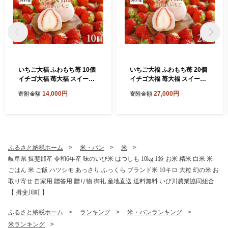
いちご大福 ふわもち苺 10個
いちご大福 ふわもち苺 20個
イチゴ大福 苺大福 スイーツ
イチゴ大福 苺大福 スイーツ
もちもち 和菓子 菓子 いちご
もちもち 和菓子 菓子 いちご
14,000円
27,000円
寄附金額
寄附金額
イチゴ 苺 フルーツ大福 美濃
イチゴ 苺 フルーツ大福 美濃
娘 お取り寄せ みわ屋 送料無
娘 お取り寄せ みわ屋 送料無
料 岐阜県 揖斐川町
料 岐阜県 揖斐川町
ふるさと納税ホーム
米・パン
米
岐阜県 揖斐郡産 令和6年産 味のいび米 はつしも 10kg 1袋 お米 精米 白米 米
ごはん 米 ご飯 ハツシモ あっさり ふっくら ブランド米 10キロ 大粒 幻の米 お
取り寄せ 自家用 贈答用 贈り物 御礼 産地直送 送料無料 いび川農業協同組合
【 揖斐川町 】
ふるさと納税ホーム
ランキング
米・パンランキング
米ランキング