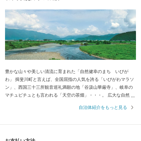
豊かな山々や美しい清流に育まれた「自然健幸のまち いびが
わ」 揖斐川町と言えば、全国屈指の人気を誇る「いびがわマラソ
ン」、西国三十三所観音巡礼満願の地「谷汲山華厳寺」、岐阜の
マチュピチュとも言われる「天空の茶畑」・・・。 広大な自然に
育まれ、歴史や文化が人々の生活に息づくまちで、一人ひとりが
自治体紹介をもっと見る
ともに支え合い知恵を出し合い、健康で幸せな暮らしを創りあげ
ています。 揖斐川町には、豊富な水や肥沃な大地の恵みを受け
た、おいしい米、茶、肉、魚、野菜など、自慢の特産品がいっぱ
いです。
お支払い方法