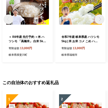
＜ R8年産 先行予約 ＞米 ハ
令和7年産 岐阜県産 ハツシモ
ツシモ 「高橋米」 白米 5kg×
5kg | 米 お米 コメ こめ ハツ
1袋 令和8年産 5キロ お米 精
シモ はつしも ごはん ご飯 お
13,000円
13,000円
寄附金額
寄附金額
米 ご飯 はつしも ブランド米
にぎり お弁当 白米 精米 ブラ
大粒 炊飯 お弁当 ふっくら お
ンド米 幻の米 国産 岐阜県 瑞
岐阜県揖斐川町
岐阜県瑞穂市
取り寄せ 送料無料 Takahash
穂市
i Farm 岐阜県 揖斐川町
この自治体のおすすめ返礼品
1
2