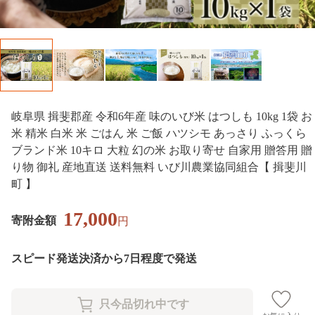
岐阜県 揖斐郡産 令和6年産 味のいび米 はつしも 10kg 1袋 お
米 精米 白米 米 ごはん 米 ご飯 ハツシモ あっさり ふっくら
ブランド米 10キロ 大粒 幻の米 お取り寄せ 自家用 贈答用 贈
り物 御礼 産地直送 送料無料 いび川農業協同組合【 揖斐川
町 】
17,000
寄附金額
円
スピード発送
決済から7日程度で発送