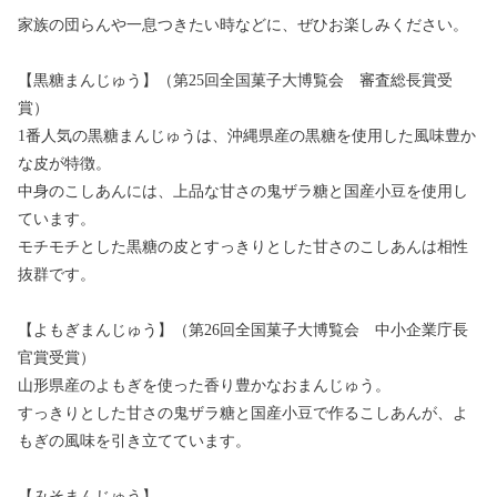
家族の団らんや一息つきたい時などに、ぜひお楽しみください。
【黒糖まんじゅう】（第25回全国菓子大博覧会 審査総長賞受
賞）
1番人気の黒糖まんじゅうは、沖縄県産の黒糖を使用した風味豊か
な皮が特徴。
中身のこしあんには、上品な甘さの鬼ザラ糖と国産小豆を使用し
ています。
モチモチとした黒糖の皮とすっきりとした甘さのこしあんは相性
抜群です。
【よもぎまんじゅう】（第26回全国菓子大博覧会 中小企業庁長
官賞受賞）
山形県産のよもぎを使った香り豊かなおまんじゅう。
すっきりとした甘さの鬼ザラ糖と国産小豆で作るこしあんが、よ
もぎの風味を引き立てています。
【みそまんじゅう】