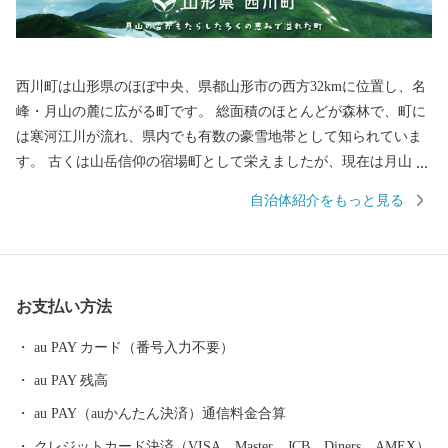
西川町は山形県のほぼ中央、県都山形市の西方32kmに位置し、名
峰・月山の麓に広がる町です。 総面積のほとんどが森林で、町に
は寒河江川が流れ、県内でも有数の豪雪地帯として知られていま
す。 古くは山岳信仰の宿場町として栄えましたが、現在は月山の
トレッキングや夏スキーが有名です。また、月山の広大なブナ林
自治体紹介をもっと見る
に蓄えられた水を利用し、地ビールや地酒の販売、月山湖大噴水
の打ち上げなど「水にこだわったまちづくり」も展開していま
す。 月山とともに生きる町。それが、西川町です。
お支払い方法
au PAY カード（番号入力不要）
au PAY 残高
au PAY（auかんたん決済）通信料金合算
クレジットカード決済（VISA、Master、JCB、Diners、AMEX）