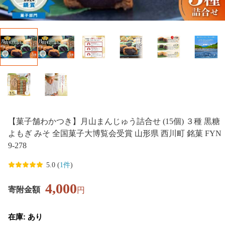
【菓子舗わかつき】月山まんじゅう詰合せ (15個) ３種 黒糖
よもぎ みそ 全国菓子大博覧会受賞 山形県 西川町 銘菓 FYN
9-278
5.0 (
1件
)
4,000
寄附金額
円
在庫: あり