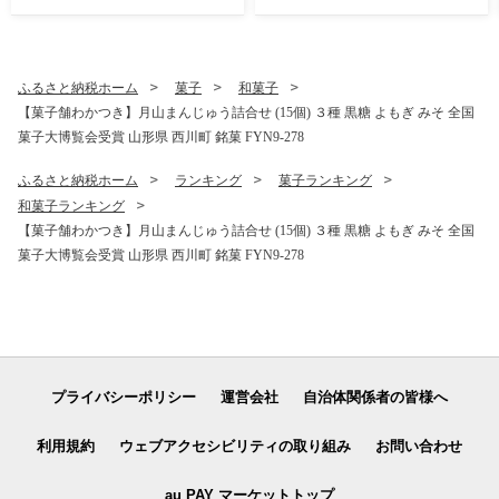
ごはん ご飯 節水 時短 月山 F
YN2-434
ふるさと納税ホーム
菓子
和菓子
【菓子舗わかつき】月山まんじゅう詰合せ (15個) ３種 黒糖 よもぎ みそ 全国
菓子大博覧会受賞 山形県 西川町 銘菓 FYN9-278
ふるさと納税ホーム
ランキング
菓子ランキング
和菓子ランキング
【菓子舗わかつき】月山まんじゅう詰合せ (15個) ３種 黒糖 よもぎ みそ 全国
菓子大博覧会受賞 山形県 西川町 銘菓 FYN9-278
プライバシーポリシー
運営会社
自治体関係者の皆様へ
利用規約
ウェブアクセシビリティの取り組み
お問い合わせ
au PAY マーケットトップ