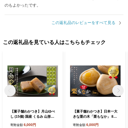
のもよかったです。
この返礼品のレビューをすべて見る
この返礼品を見ている人はこちらもチェック
【菓子舗わかつき】月山ゆべ
【菓子舗わかつき】日本一大
し (15個) 国産 くるみ 山形県
きな栗の木「栗もなか」 8個
西川町 第18回 全国菓子大博
入 第24回 全国菓子大博覧会
6,000円
6,000円
寄附金額
寄附金額
覧会 技術優秀賞受賞 FYN9-8
技術優秀賞受賞 和菓子 最中