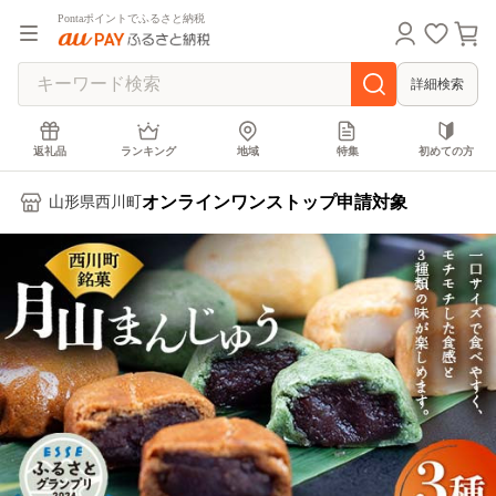
Pontaポイントでふるさと納税
詳細検索
返礼品
ランキング
地域
特集
初めての方
オンラインワンストップ申請対象
山形県西川町