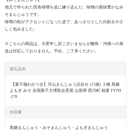
地元で作られた田舎味噌を皮に練り込んだ、味噌の風味豊かなみ
そまんじゅうです。
味噌の粒がアクセントになった皮で、あっさりとした白餡をやさ
しく包みました。
※こちらの商品は、大変申し訳ございませんが離島・沖縄への発
送は対応しておりません。予め、ご了承ください。
返礼品名
 【菓子舗わかつき】月山まんじゅう詰合せ (15個) ３種 黒糖 
よもぎ みそ 全国菓子大博覧会受賞 山形県 西川町 銘菓 FYN9
-278
内容量
黒糖まんじゅう・みそまんじゅう・よもぎまんじゅう