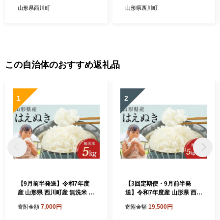
24
山形県 西川町 FYN6-156
山形県西川町
山形県西川町
この自治体のおすすめ返礼品
1
2
【9月前半発送】令和7年度
【3回定期便・9月前半発
産 山形県 西川町産 無洗米 は
送】令和7年度産 山形県 西川
えぬき 5kg 精米 白米 米 お米
町産 無洗米 はえぬき 5kg 3
7,000円
19,500円
寄附金額
寄附金額
ブランド米 ごはん ご飯 節水
ヶ月 定期便 選べる 発送月 精
時短 月山 FYN2-426
米 白米 米 お米 ブランド米