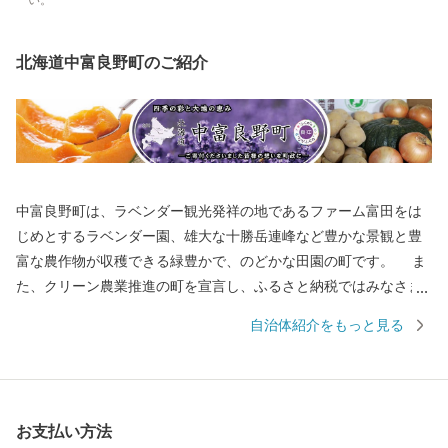
い。
北海道中富良野町のご紹介
中富良野町は、ラベンダー観光発祥の地であるファーム富田をは
じめとするラベンダー園、雄大な十勝岳連峰など豊かな景観と豊
富な農作物が収穫できる緑豊かで、のどかな田園の町です。 ま
た、クリーン農業推進の町を宣言し、ふるさと納税ではみなさま
にメロン、米など安全安心な農作物を返礼品としてお届けしてま
自治体紹介をもっと見る
いりました。夏は寒暖差が激しく、糖度の高いメロン、湿度が低
く冷涼な気候により可能な減農薬クリーン米をみなさまにご提供
しております。 いま、中富良野町では、これまでの取組が芽を
出し始めました。ひとつは「教育の推進」です。2026年4月より、
お支払い方法
義務教育9年間をひとまとまりとして捉え、指導の一貫性や学びの