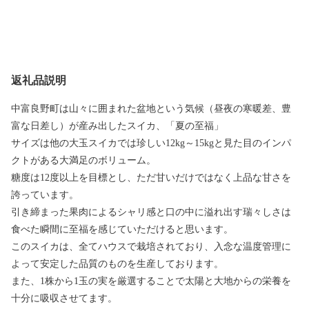
返礼品説明
中富良野町は山々に囲まれた盆地という気候（昼夜の寒暖差、豊
富な日差し）が産み出したスイカ、「夏の至福」
サイズは他の大玉スイカでは珍しい12kg～15kgと見た目のインパ
クトがある大満足のボリューム。
糖度は12度以上を目標とし、ただ甘いだけではなく上品な甘さを
誇っています。
引き締まった果肉によるシャリ感と口の中に溢れ出す瑞々しさは
食べた瞬間に至福を感じていただけると思います。
このスイカは、全てハウスで栽培されており、入念な温度管理に
よって安定した品質のものを生産しております。
また、1株から1玉の実を厳選することで太陽と大地からの栄養を
十分に吸収させてます。