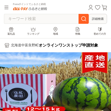
Pontaポイントでふるさと納税
詳細検索
返礼品
ランキング
地域
特集
初めての方
オンラインワンストップ申請対象
北海道中富良野町