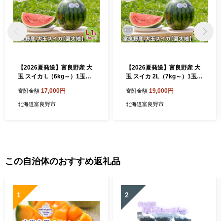
【2026夏発送】富良野産 大
【2026夏発送】富良野産 大
玉 スイカ L（6kg～）1玉
玉 スイカ 2L（7kg～）1玉
【夏大地】北海道 ふらの す
【夏大地】北海道 ふらの す
17,000円
19,000円
寄附金額
寄附金額
いか 西瓜 夏 フルーツ ふらの
いか 西瓜 夏 フルーツ ふらの
甘い 糖度 大きい 大だま (畠
甘い 糖度 大きい 大だま (畠
北海道富良野市
北海道富良野市
山農園）
山農園）
この自治体のおすすめ返礼品
1
2