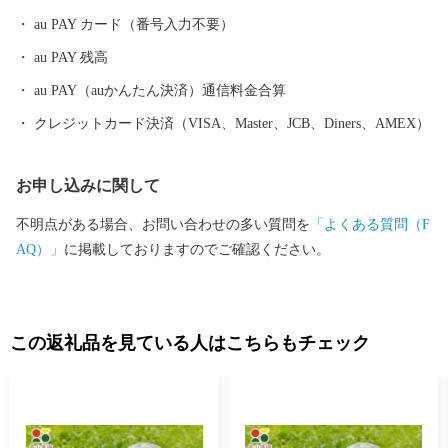
系統性を重視した「ラベンダーの杜 中富良野町立なかふらの学
au PAY カード（番号入力不要）
園」が開校。「創る人」を育み、未来の世界に向けて主体的に物
au PAY 残高
事を始められる人を目指す『Nプロジェクト』に取り組んでいま
す。 そして、「農業と観光の推進」です。中富良野駅前に観光
au PAY（auかんたん決済）通信料金合算
拠点施設を整備し、季節型・通過型観光からの脱却、町の産業と
クレジットカード決済（VISA、Master、JCB、Diners、AMEX）
人を活かした体験・滞在型観光を目指し、観光拠点施設を核とし
た中富良野らしい持続可能な観光地域づくりに取り組んでいま
お申し込みに関して
す。 また、自然と景観に恵まれている北星山（ほくせいやま）
において日本航空株式会社との連携協定により、JALオーベルジュ
不明点がある場合、お問い合わせの多い質問を
「よくある質問（F
を開業いたします。ぜひ、中富良野町にお越しいただき、中富良
AQ）」
に掲載しておりますのでご確認ください。
野町の風景・農産物をゆっくりとした時間の中でお楽しみくださ
い。 引き続き、ふるさと納税を活用して、豊かな自然・景観、
田園風景、安全な農作物などを守っていくとともに、観光業の発
展、女性の輝く社会の推進、子育て支援、子どもたちの夢をかな
この返礼品を見ている人はこちらもチェック
えていきたいと思いますので、みなさまのご支援をよろしくお願
いいたします。