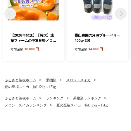
【2026年発送】【特大】遠
横山農園の冷凍ブルーベリー
藤ファームの中富良野メロン
400g×3袋
1玉(2kg以上)
10,000円
14,000円
寄附金額
寄附金額
ふるさと納税ホーム
果物類
メロン・スイカ
夏の至福スイカ 特L12kg～15kg
ふるさと納税ホーム
ランキング
果物類ランキング
メロン・スイカランキング
夏の至福スイカ 特L12kg～15kg