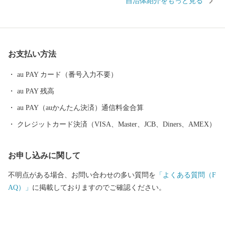
自治体紹介をもっと見る
いりました。夏は寒暖差が激しく、糖度の高いメロン、湿度が低
く冷涼な気候により可能な減農薬クリーン米をみなさまにご提供
しております。 いま、中富良野町では、これまでの取組が芽を
出し始めました。ひとつは「教育の推進」です。2026年4月より、
お支払い方法
義務教育9年間をひとまとまりとして捉え、指導の一貫性や学びの
系統性を重視した「ラベンダーの杜 中富良野町立なかふらの学
au PAY カード（番号入力不要）
園」が開校。「創る人」を育み、未来の世界に向けて主体的に物
au PAY 残高
事を始められる人を目指す『Nプロジェクト』に取り組んでいま
す。 そして、「農業と観光の推進」です。中富良野駅前に観光
au PAY（auかんたん決済）通信料金合算
拠点施設を整備し、季節型・通過型観光からの脱却、町の産業と
クレジットカード決済（VISA、Master、JCB、Diners、AMEX）
人を活かした体験・滞在型観光を目指し、観光拠点施設を核とし
た中富良野らしい持続可能な観光地域づくりに取り組んでいま
お申し込みに関して
す。 また、自然と景観に恵まれている北星山（ほくせいやま）
において日本航空株式会社との連携協定により、JALオーベルジュ
不明点がある場合、お問い合わせの多い質問を
「よくある質問（F
を開業いたします。ぜひ、中富良野町にお越しいただき、中富良
AQ）」
に掲載しておりますのでご確認ください。
野町の風景・農産物をゆっくりとした時間の中でお楽しみくださ
い。 引き続き、ふるさと納税を活用して、豊かな自然・景観、
田園風景、安全な農作物などを守っていくとともに、観光業の発