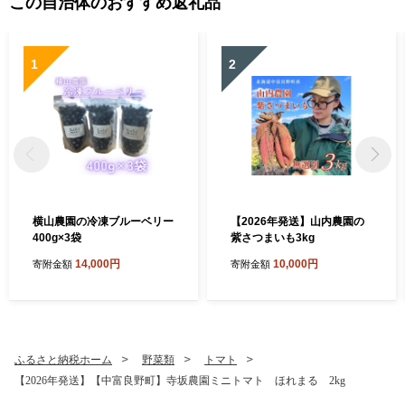
この自治体のおすすめ返礼品
1
2
横山農園の冷凍ブルーベリー
【2026年発送】山内農園の
400g×3袋
紫さつまいも3kg
14,000円
10,000円
寄附金額
寄附金額
ふるさと納税ホーム
野菜類
トマト
【2026年発送】【中富良野町】寺坂農園ミニトマト ほれまる 2kg