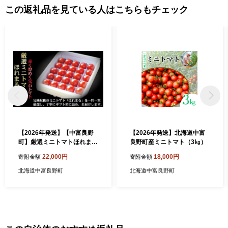
展、女性の輝く社会の推進、子育て支援、子どもたちの夢をかな
この返礼品を見ている人はこちらもチェック
えていきたいと思いますので、みなさまのご支援をよろしくお願
いいたします。
【2026年発送】【中富良野
【2026年発送】北海道中富
町】厳選ミニトマトほれまる
良野町産ミニトマト（3㎏）
BOX
22,000円
18,000円
寄附金額
寄附金額
北海道中富良野町
北海道中富良野町