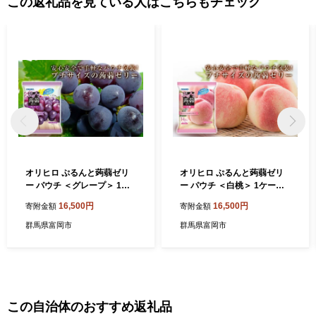
この返礼品を見ている人はこちらもチェック
オリヒロ ぷるんと蒟蒻ゼリ
オリヒロ ぷるんと蒟蒻ゼリ
ー パウチ ＜グレープ＞ 1ケ
ー パウチ ＜白桃＞ 1ケース
ース(24袋入) こんにゃく ゼ
(24袋入) こんにゃく ゼリー
16,500円
16,500円
寄附金額
寄附金額
リー 蒟蒻 コンニャク グレー
蒟蒻 コンニャク 白桃 桃 食品
プ ぶどう 食品 F21E-589
F21E-590
群馬県富岡市
群馬県富岡市
この自治体のおすすめ返礼品