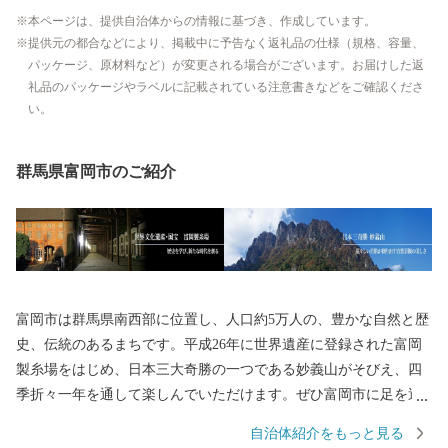
本ページは、提供自治体からの情報に基づき、作成しています。
提供元の都合などにより、掲載中に予告なく返礼品の仕様（規格、容量、
パッケージ、原材料など）が変更される場合がございます。お届けした返
礼品のパッケージやラベルに記載されている注意書きなどをご確認くださ
い。
群馬県富岡市のご紹介
富岡市は群馬県南西部に位置し、人口約5万人の、豊かな自然と歴
史、伝統のあるまちです。平成26年に世界遺産に登録された富岡
製糸場をはじめ、日本三大奇勝の一つである妙義山がそびえ、四
季折々一年を通して楽しんでいただけます。ぜひ富岡市に足を運
んでいただき、富岡市の魅力をご体感ください。
自治体紹介をもっと見る