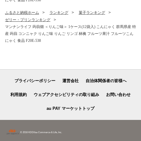
にゃく 食品 F20E-538
ふるさと納税ホーム
ランキング
菓子ランキング
ゼリー・プリンランキング
マンナンライフ 蒟蒻畑 ＜りんご味＞ 1ケース(12袋入) こんにゃく 群馬県産 特
産 蒟蒻 コンニャク りんご味 りんご リンゴ 林檎 フルーツ果汁 フルーツこん
にゃく 食品 F20E-538
プライバシーポリシー
運営会社
自治体関係者の皆様へ
利用規約
ウェブアクセシビリティの取り組み
お問い合わせ
au PAY マーケットトップ
© 2016 KDDI/au Commerce & Life, Inc.