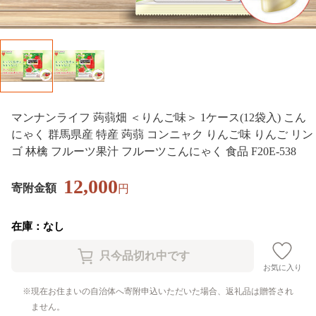
マンナンライフ 蒟蒻畑 ＜りんご味＞ 1ケース(12袋入) こん
にゃく 群馬県産 特産 蒟蒻 コンニャク りんご味 りんご リン
ゴ 林檎 フルーツ果汁 フルーツこんにゃく 食品 F20E-538
12,000
寄附金額
円
在庫：なし
お気に入り
現在お住まいの自治体へ寄附申込いただいた場合、返礼品は贈答され
ません。