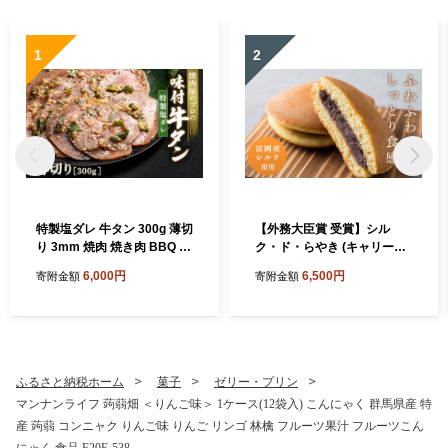
1
2
特製塩ダレ 牛タン 300g 薄切
【外務大臣賞 受賞】シル
り 3mm 焼肉 焼き肉 BBQ キ
ク・ド・らやき (キャリー箱
ャンプ 味付き 冷凍焼肉 牛た
5個入り) 富岡産シルク入り
6,000円
6,500円
寄附金額
寄附金額
ん スライス 冷凍 牛肉 群馬県
どらやき 銘菓 まゆ菓優 田島
富岡市 職人味付け F21E-146
屋 ご当地 お菓子 和菓子 ふわ
ふわ しっとり シルク 食品 F
21E-579
ふるさと納税ホーム
菓子
ゼリー・プリン
マンナンライフ 蒟蒻畑 ＜りんご味＞ 1ケース(12袋入) こんにゃく 群馬県産 特
産 蒟蒻 コンニャク りんご味 りんご リンゴ 林檎 フルーツ果汁 フルーツこん