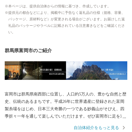
本ページは、提供自治体からの情報に基づき、作成しています。
提供元の都合などにより、掲載中に予告なく返礼品の仕様（規格、容量、
パッケージ、原材料など）が変更される場合がございます。お届けした返
礼品のパッケージやラベルに記載されている注意書きなどをご確認くださ
い。
群馬県富岡市のご紹介
富岡市は群馬県南西部に位置し、人口約5万人の、豊かな自然と歴
史、伝統のあるまちです。平成26年に世界遺産に登録された富岡
製糸場をはじめ、日本三大奇勝の一つである妙義山がそびえ、四
季折々一年を通して楽しんでいただけます。ぜひ富岡市に足を運
んでいただき、富岡市の魅力をご体感ください。
自治体紹介をもっと見る