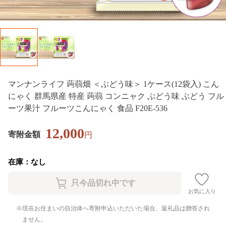
マンナンライフ 蒟蒻畑 ＜ぶどう味＞ 1ケース(12袋入) こん
にゃく 群馬県産 特産 蒟蒻 コンニャク ぶどう味 ぶどう フル
ーツ果汁 フルーツこんにゃく 食品 F20E-536
12,000
寄附金額
円
在庫：なし
お気に入り
現在お住まいの自治体へ寄附申込いただいた場合、返礼品は贈答され
ません。