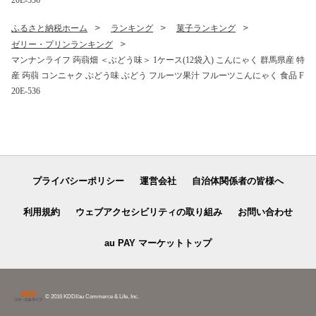
20E-536
ふるさと納税ホーム
ランキング
菓子ランキング
ゼリー・プリンランキング
マンナンライフ 蒟蒻畑 ＜ぶどう味＞ 1ケース(12袋入) こんにゃく 群馬県産 特
産 蒟蒻 コンニャク ぶどう味 ぶどう フルーツ果汁 フルーツこんにゃく 食品 F
20E-536
プライバシーポリシー
運営会社
自治体関係者の皆様へ
利用規約
ウェブアクセシビリティの取り組み
お問い合わせ
au PAY マーケットトップ
© 2016 KDDI/au Commerce & Life, Inc.