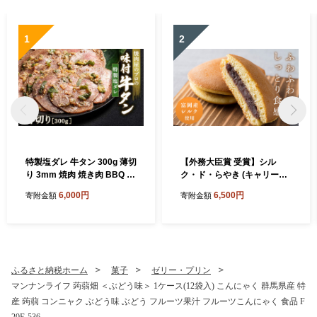
1
2
特製塩ダレ 牛タン 300g 薄切
【外務大臣賞 受賞】シル
り 3mm 焼肉 焼き肉 BBQ キ
ク・ド・らやき (キャリー箱
ャンプ 味付き 冷凍焼肉 牛た
5個入り) 富岡産シルク入り
6,000円
6,500円
寄附金額
寄附金額
ん スライス 冷凍 牛肉 群馬県
どらやき 銘菓 まゆ菓優 田島
富岡市 職人味付け F21E-146
屋 ご当地 お菓子 和菓子 ふわ
ふわ しっとり シルク 食品 F
21E-579
ふるさと納税ホーム
菓子
ゼリー・プリン
マンナンライフ 蒟蒻畑 ＜ぶどう味＞ 1ケース(12袋入) こんにゃく 群馬県産 特
産 蒟蒻 コンニャク ぶどう味 ぶどう フルーツ果汁 フルーツこんにゃく 食品 F