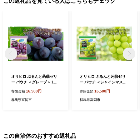
この返礼品を見ている人はこちらもチェック
オリヒロ ぷるんと蒟蒻ゼリ
オリヒロ ぷるんと蒟蒻ゼリ
ー パウチ ＜グレープ＞ 1ケ
ー パウチ ＜シャインマスカ
ース(24袋入) こんにゃく ゼ
ット＞ 1ケース(24袋入) こん
16,500円
16,500円
寄附金額
寄附金額
リー 蒟蒻 コンニャク グレー
にゃく ゼリー 蒟蒻 コンニャ
プ ぶどう 食品 F21E-589
ク シャインマスカット ぶど
群馬県富岡市
群馬県富岡市
う 食品 F21E-591
この自治体のおすすめ返礼品