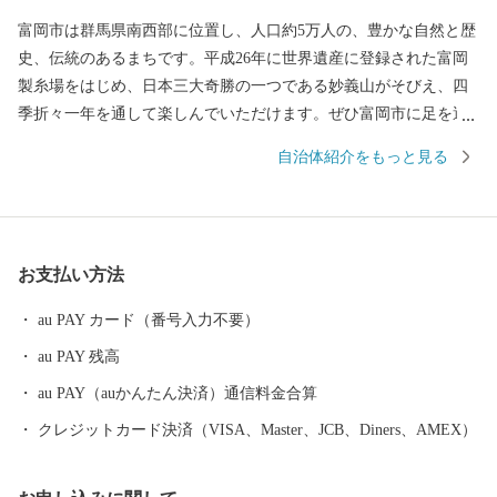
富岡市は群馬県南西部に位置し、人口約5万人の、豊かな自然と歴
史、伝統のあるまちです。平成26年に世界遺産に登録された富岡
製糸場をはじめ、日本三大奇勝の一つである妙義山がそびえ、四
季折々一年を通して楽しんでいただけます。ぜひ富岡市に足を運
んでいただき、富岡市の魅力をご体感ください。
自治体紹介をもっと見る
お支払い方法
au PAY カード（番号入力不要）
au PAY 残高
au PAY（auかんたん決済）通信料金合算
クレジットカード決済（VISA、Master、JCB、Diners、AMEX）