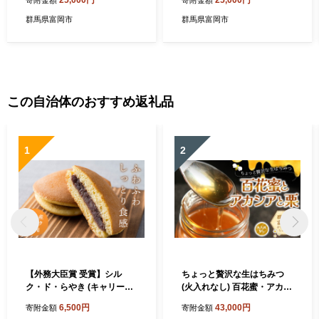
25,000円
25,000円
寄附金額
寄附金額
イト ぶどう味、大粒アロエin
(150g×30個) こんにゃく 蒟
クラッシュタイプの蒟蒻畑
蒻 コンニャク りんご味 りん
群馬県富岡市
群馬県富岡市
アロエりんご味＞ 計30個(2
ご リンゴ アロエ フルーツこ
種×各15個) フルーツこんに
んにゃく 食品 F21E-601
ゃく 蒟蒻 コンニャク F21E-6
02
この自治体のおすすめ返礼品
1
2
【外務大臣賞 受賞】シル
ちょっと贅沢な生はちみつ
ク・ド・らやき (キャリー箱
(火入れなし) 百花蜜・アカシ
5個入り) 富岡産シルク入り
ア・栗セット F21E-570
6,500円
43,000円
寄附金額
寄附金額
どらやき 銘菓 まゆ菓優 田島