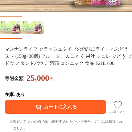
マンナンライフ クラッシュタイプの蒟蒻畑ライト＜ぶどう
味＞ (150g×30個) フルーツ こんにゃく 果汁 ジュレ ぶどう ブ
ドウ スタンドパウチ 蒟蒻 コンニャク 食品 F21E-600
25,000
寄附金額
円
在庫: あり
お気に入り
現在お住まいの自治体へ寄附申込いただいた場合、返礼品は贈答され
ません。