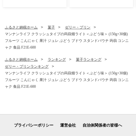
屋 ご当地 お菓子 和菓子 ふわ
ふわ しっとり シルク 食品 F
21E-579
ふるさと納税ホーム
菓子
ゼリー・プリン
マンナンライフ クラッシュタイプの蒟蒻畑ライト＜ぶどう味＞ (150g×30個)
フルーツ こんにゃく 果汁 ジュレ ぶどう ブドウ スタンドパウチ 蒟蒻 コンニ
ャク 食品 F21E-600
ふるさと納税ホーム
ランキング
菓子ランキング
ゼリー・プリンランキング
マンナンライフ クラッシュタイプの蒟蒻畑ライト＜ぶどう味＞ (150g×30個)
フルーツ こんにゃく 果汁 ジュレ ぶどう ブドウ スタンドパウチ 蒟蒻 コンニ
ャク 食品 F21E-600
プライバシーポリシー
運営会社
自治体関係者の皆様へ