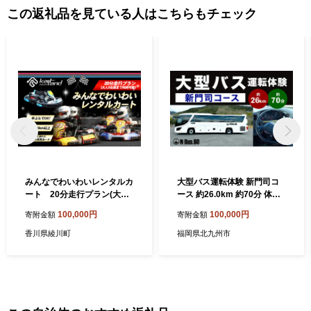
この返礼品を見ている人はこちらもチェック
みんなでわいわいレンタルカ
大型バス運転体験 新門司コ
ート 20分走行プラン(大人5
ース 約26.0km 約70分 体験
名様まで利用可能) 体験 チケ
運転 バス ドライブ 大型自動
100,000円
100,000円
寄附金額
寄附金額
ット レジャー サーキット レ
車 大型免許 大型 道路 交通
ーシング 子供 最高速度60～
公道 走行 チケット
香川県綾川町
福岡県北九州市
70km カートランド四国