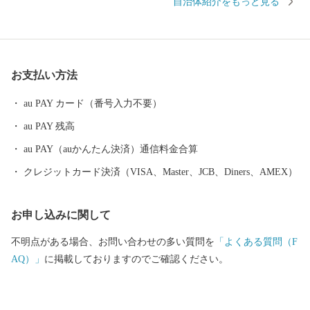
自治体紹介をもっと見る
地として大変賑わいました。 特にべに花は、全国2番目の生産量
を誇り、現在でも毎年6月に「べに花まつり」を開催しています。
交通面では、桶川市の中央に高崎線桶川駅があり、東京まで乗り
換えなしで行くことができ、圏央道（首都圏中央連絡自動車道）
お支払い方法
のインターチェンジが市内に2か所あり、県内の交通の要衝となっ
ています。 本市のふるさと納税をしていただいた方には、記念品
au PAY カード（番号入力不要）
として、市内の特産品や、桶川市マスコットキャラクター「オケ
au PAY 残高
ちゃん」グッズなどを贈呈しています。
au PAY（auかんたん決済）通信料金合算
クレジットカード決済（VISA、Master、JCB、Diners、AMEX）
お申し込みに関して
不明点がある場合、お問い合わせの多い質問を
「よくある質問（F
AQ）」
に掲載しておりますのでご確認ください。