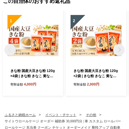
この自治体のおすすめ返礼品
1
2
きな粉 国産大豆きな粉 120g
きな粉 国産大豆きな粉 120g
×4袋 | きな粉 きなこ 黄な粉
×2袋 | きな粉 きなこ 黄な粉
黄粉 大豆 国産大豆 豆 粉 た
黄粉 大豆 国産大豆 豆 粉 た
4,000円
2,000円
寄附金額
寄附金額
んぱく質 タンパク質 食物繊
んぱく質 タンパク質 食物繊
維 和風 和 ヘルシー プロテイ
維 和風 和 ヘルシー プロテイ
ン おはぎ 団子 だんご ダンゴ
ン おはぎ 団子 だんご ダンゴ
揚げパン 国産大豆100% わ
揚げパン 国産大豆100% わ
らび餅 筋トレ 健康 筋肉 体力
らび餅 筋トレ 健康 筋肉 体力
づくり 国産 大豆製品 和食 朝
づくり 国産 大豆製品 和食 朝
ふるさと納税ホーム
イベント・チケット
その他
食 おやつ 餅 ヨーグルト モチ
食 おやつ 餅 ヨーグルト モチ
サイトウロールケージ オーダー 補助券 30,000円分 | 車 カスタム ロールバー
牛乳 トースト 保存 おすすめ
牛乳 トースト 保存 おすすめ
ロールケージ 充当券 クーポン チケット オーダーメイド 剛性アップ 自動車
オススメ 人気 富士食糧 埼玉
オススメ 人気 富士食糧 埼玉