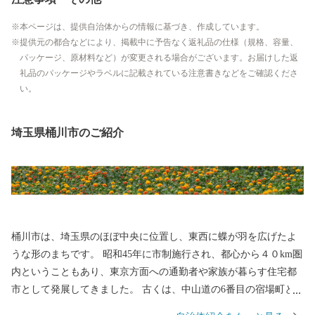
本ページは、提供自治体からの情報に基づき、作成しています。
提供元の都合などにより、掲載中に予告なく返礼品の仕様（規格、容量、
パッケージ、原材料など）が変更される場合がございます。お届けした返
礼品のパッケージやラベルに記載されている注意書きなどをご確認くださ
い。
埼玉県桶川市のご紹介
桶川市は、埼玉県のほぼ中央に位置し、東西に蝶が羽を広げたよ
うな形のまちです。 昭和45年に市制施行され、都心から４０km圏
内ということもあり、東京方面への通勤者や家族が暮らす住宅都
市として発展してきました。 古くは、中山道の6番目の宿場町と
して栄え、江戸時代後期には米や麦、べに花などの農産物の集散