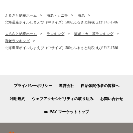
リピーター 大人気 一番人気
F5F-0173
あいちょう釧路 老舗 ご当地
ローカル スーパー 釧路 釧路
ふるさと納税ホーム
海老・カニ等
海老
市 人気 おいしい 美味しい う
北海道産ボイルしまえび（中サイズ）500g ふるさと納税 えび F4F-1786
まい 道東 北海道 F4F-8513
ふるさと納税ホーム
ランキング
海老・カニ等ランキング
海老ランキング
北海道産ボイルしまえび（中サイズ）500g ふるさと納税 えび F4F-1786
プライバシーポリシー
運営会社
自治体関係者の皆様へ
利用規約
ウェブアクセシビリティの取り組み
お問い合わせ
au PAY マーケットトップ