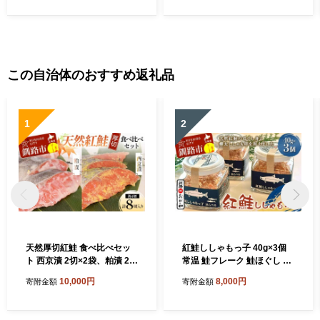
この自治体のおすすめ返礼品
1
2
天然厚切紅鮭 食べ比べセッ
紅鮭ししゃもっ子 40g×3個
ト 西京漬 2切×2袋、粕漬 2切
常温 鮭フレーク 鮭ほぐし ふ
×2袋 (計8切) 魚 切り身 漬け
りかけ 鮭 さけ 紅鮭 ししゃも
10,000円
8,000円
寄附金額
寄附金額
粕漬け 西京焼き 西京漬 海鮮
魚 魚介 海産物 海鮮 魚卵 ご
鮭 しゃけ シャケ北海道 釧路
飯のお供 米 弁当 おかず 加工
北海道 あいちょう リピート
品 珍味 ギフト 北海道 釧路市