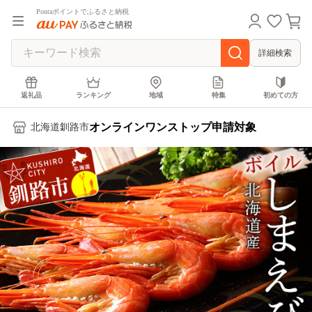
Pontaポイントでふるさと納税
詳細検索
返礼品
ランキング
地域
特集
初めての方
オンラインワンストップ申請対象
北海道釧路市