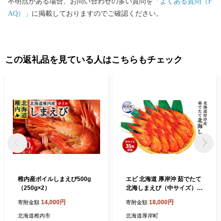
不明点がある場合、お問い合わせの多い質問を
「よくある質問（F
るさと納税サポートセンター 行 ※1月10日必着となっておりま
AQ）」
に掲載しておりますのでご確認ください。
す。
この返礼品を見ている人はこちらもチェック
稚内産ボイルしまえび500g
エビ 北海道 厚岸沖 茹でたて
（250g×2）
北海しまえび（中サイズ）5
00g【馬場商店】[ えび 海老
14,000円
18,000円
寄附金額
寄附金額
しまえび 北海道産 魚介 ]
北海道稚内市
北海道厚岸町