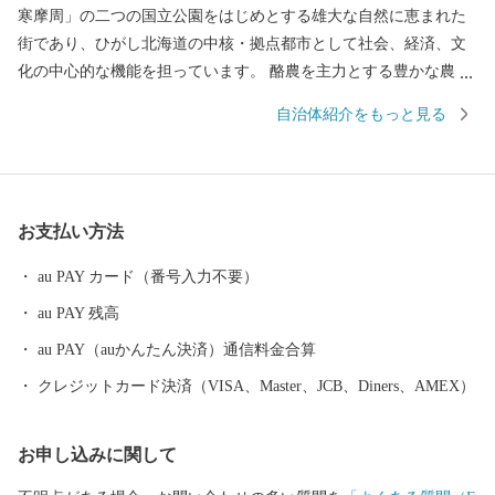
寒摩周」の二つの国立公園をはじめとする雄大な自然に恵まれた
街であり、ひがし北海道の中核・拠点都市として社会、経済、文
化の中心的な機能を担っています。 酪農を主力とする豊かな農業
生産、豊富な森林資源を有する林業、そして国内有数の水揚げ量
自治体紹介をもっと見る
を誇る水産業など、日本の食料基地といえる地域です。 安全・安
心で良質な食料の供給体制の形成に努めるとともに、この恵みを
与えてくれる自然環境の保全や環境調和型の循環社会実現への取
り組みを進めています。 釧路市には、大規模な食品・製薬工場や
お支払い方法
製紙工場のほか、全国唯一の石炭鉱業所が操業しており地域の主
力産業として地域経済の核となっています。 これらの地域産業を
au PAY カード（番号入力不要）
支えているのが重要港湾釧路港や釧路空港であり、現在整備が進
au PAY 残高
められている北海道横断自動車道(高速道路)の完成により今後、飛
躍的に物流機能が高まるものと期待されています。 また、特別天
au PAY（auかんたん決済）通信料金合算
然記念物｢タンチョウ｣や「阿寒湖のマリモ」をはじめとする世界
クレジットカード決済（VISA、Master、JCB、Diners、AMEX）
的にも貴重で魅力あふれる地域資源が豊富にあります。 さらに、
夏でも最高気温が20度前後と涼しく快適なわが街は、移住・長期
お申し込みに関して
滞在にも適した地域と言えます。 ＜ワンストップ申請書送付先＞
〒860-0833 熊本県熊本市中央区平成3-18-10株式会社5C 釧路市ふ