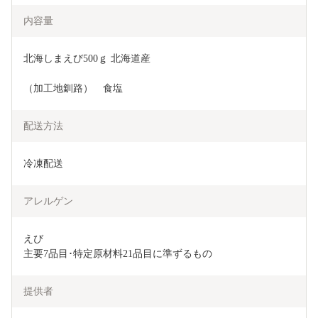
内容量
北海しまえび500ｇ 北海道産
（加工地釧路）　食塩
配送方法
冷凍配送
アレルゲン
えび

主要7品目･特定原材料21品目に準ずるもの
提供者