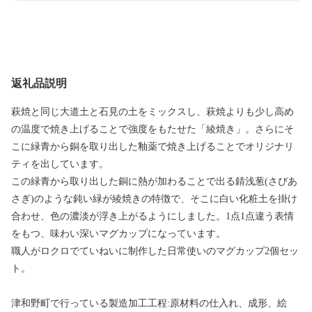
返礼品説明
萩焼と同じ大道土と石見の土をミックスし、萩焼よりも少し高め
の温度で焼き上げることで強度をもたせた「綾焼き」。さらにそ
こに緑青から銅を取り出した釉薬で焼き上げることでオリジナリ
ティを出しています。
この緑青から取り出した銅に熱が加わることで出る錆浅葱(さびあ
さぎ)のような鈍い緑が綾焼きの特徴で、そこに白い化粧土を掛け
合わせ、色の濃淡が浮き上がるようにしました。1点1点違う表情
をもつ、味わい深いマグカップになっています。
職人がロクロでていねいに制作した日常使いのマグカップ2個セッ
ト。
津和野町で行っている製造加工工程:原材料の仕入れ、成形、絵