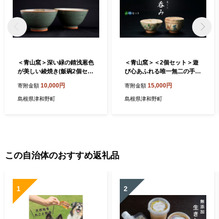
＜青山窯＞深い緑の錆浅葱色
＜青山窯＞＜2個セット＞遊
が美しい綾焼き(飯碗2個セッ
び心あふれる唯一無二の手捻
ト)【1236772】
り『ぐい呑み』【1665324】
10,000円
15,000円
寄附金額
寄附金額
島根県津和野町
島根県津和野町
この自治体のおすすめ返礼品
1
2