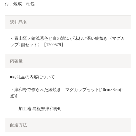
付、焼成、梱包
返礼品名
＜青山窯＞錆浅葱色と白の濃淡が味わい深い綾焼き〈マグカ
ップ2個セット〉【1209579】
内容量
■お礼品の内容について
・津和野で作られた綾焼き　マグカップセット[10cm×8cm(2
点)]
　　加工地:島根県津和野町
配送方法