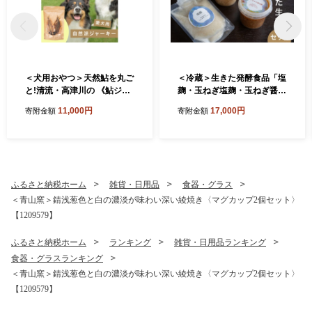
＜犬用おやつ＞天然鮎を丸ご
＜冷蔵＞生きた発酵食品「塩
と!清流・高津川の 《鮎ジャ
麹・玉ねぎ塩麹・玉ねぎ醤油
ーキー》(3尾入り・添加物不
麹」3種セット【1735467】
11,000円
17,000円
寄附金額
寄附金額
使用)【1762174】
ふるさと納税ホーム
雑貨・日用品
食器・グラス
＜青山窯＞錆浅葱色と白の濃淡が味わい深い綾焼き〈マグカップ2個セット〉
【1209579】
ふるさと納税ホーム
ランキング
雑貨・日用品ランキング
食器・グラスランキング
＜青山窯＞錆浅葱色と白の濃淡が味わい深い綾焼き〈マグカップ2個セット〉
【1209579】