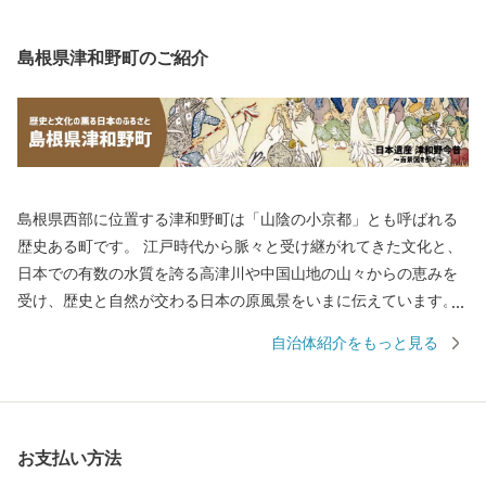
島根県津和野町のご紹介
島根県西部に位置する津和野町は「山陰の小京都」とも呼ばれる
歴史ある町です。 江戸時代から脈々と受け継がれてきた文化と、
日本での有数の水質を誇る高津川や中国山地の山々からの恵みを
受け、歴史と自然が交わる日本の原風景をいまに伝えています。
町内にあるJR津和野駅は「SLやまぐち号」の終着駅として、多く
自治体紹介をもっと見る
のSLファンを出迎えています。 【150年前の風景に、今が見え
る】 町に残る江戸時代からの情景が現在まで受け継がれており、
町に根付く文化とともに人々の生活に根付いていおり、幕末の情
景を描いた図画「津和野百景図」に描かれた情景が、現在でも対
お支払い方法
比することが可能となっています。 この町に残る伝統や物語が一