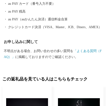
つのストーリーとして文化庁が認定する日本遺産に「津和野今昔
au PAY カード（番号入力不要）
~百景図を歩く~」として選ばれました。 【町を走るＳＬ】 JR新山
au PAY 残高
口駅を出発駅として、JR津和野駅まで運行するSLやまぐち号。 全
長約95kmにわたる鉄道路線を古めかしい蒸気機関車が運行してい
au PAY（auかんたん決済）通信料金合算
ます。 市街地を抜け山間部に入ると、どこか懐かしい田園風景の
クレジットカード決済（VISA、Master、JCB、Diners、AMEX）
中を力強い汽笛の音とともに駆け抜けていくSLは、沿線に多くの
ファンが駆けつけるなど、多くの方を楽しませてくれています。
お申し込みに関して
路線を走る車両は、その優雅なたたずまいから「貴婦人」の愛称
でしたしまれるC57型車両と、「デゴイチ」の愛称で親しまれるD
不明点がある場合、お問い合わせの多い質問を
「よくある質問（F
51型車両で運行されており、車両がけん引する客車も昭和レトロ
AQ）」
に掲載しておりますのでご確認ください。
な雰囲気となっています。
この返礼品を見ている人はこちらもチェック