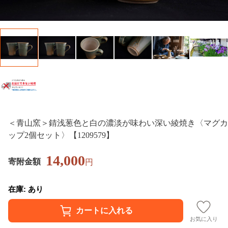
＜青山窯＞錆浅葱色と白の濃淡が味わい深い綾焼き〈マグカ
ップ2個セット〉【1209579】
14,000
寄附金額
円
在庫: あり
お気に入り