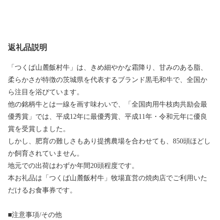
返礼品説明
「つくば山麓飯村牛」は、きめ細やかな霜降り、甘みのある脂、
柔らかさが特徴の茨城県を代表するブランド黒毛和牛で、全国か
ら注目を浴びています。
他の銘柄牛とは一線を画す味わいで、「全国肉用牛枝肉共励会最
優秀賞」では、平成12年に最優秀賞、平成11年・令和元年に優良
賞を受賞しました。
しかし、肥育の難しさもあり提携農場を合わせても、850頭ほどし
か飼育されていません。
地元での出荷はわずか年間20頭程度です。
本お礼品は「つくば山麓飯村牛」牧場直営の焼肉店でご利用いた
だけるお食事券です。
■注意事項/その他