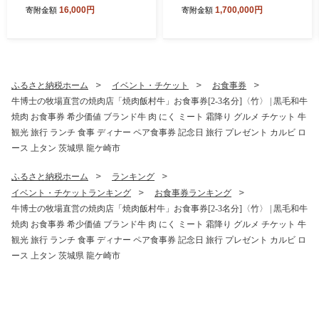
うゆう農園 | 無添加 着色料不
んぐＰＣ STORM 茨城県 龍
16,000円
1,700,000円
寄附金額
寄附金額
使用 国産 わけあり ほしいも
ケ崎市
干しいも さつまいも 芋 おや
つ 茨城県 龍ケ崎市
ふるさと納税ホーム
イベント・チケット
お食事券
牛博士の牧場直営の焼肉店「焼肉飯村牛」お食事券[2-3名分]〈竹〉 | 黒毛和牛
焼肉 お食事券 希少価値 ブランド牛 肉 にく ミート 霜降り グルメ チケット 牛
観光 旅行 ランチ 食事 ディナー ペア食事券 記念日 旅行 プレゼント カルビ ロ
ース 上タン 茨城県 龍ケ崎市
ふるさと納税ホーム
ランキング
イベント・チケットランキング
お食事券ランキング
牛博士の牧場直営の焼肉店「焼肉飯村牛」お食事券[2-3名分]〈竹〉 | 黒毛和牛
焼肉 お食事券 希少価値 ブランド牛 肉 にく ミート 霜降り グルメ チケット 牛
観光 旅行 ランチ 食事 ディナー ペア食事券 記念日 旅行 プレゼント カルビ ロ
ース 上タン 茨城県 龍ケ崎市