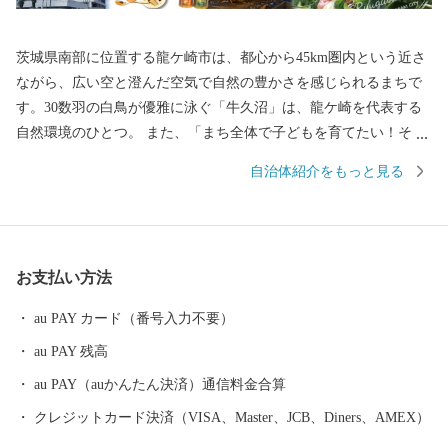
茨城県南部に位置する龍ケ崎市は、都心から45km圏内という近さ
ながら、広い空と澄んだ空気で自然の豊かさを感じられるまちで
す。30数羽の白鳥が優雅に泳ぐ「牛久沼」は、龍ケ崎を代表する
自然環境のひとつ。 また、「まち全体で子どもを育てたい！そし
て子育てを支えたい！」そんな想いを実現するべく、結婚、妊
自治体紹介をもっと見る
娠、出産、育児、教育、それぞれのステージに応じたさまざまな
支援策を展開しています。そして、これからも「子どもを産み、
育てるなら龍ケ崎」と思ってもらえるようなまちづくりを進めて
いきます。 そんな龍ケ崎市は、一大商業のまちとして名を馳せた
お支払い方法
時代もあることから、こだわりの職人が作る老舗の品や、若手職
人が新たな風を吹き込み送り出した品々が数多くあります。それ
au PAY カード（番号入力不要）
らの品々を、ご寄附へのお礼として贈らせていただきます。
au PAY 残高
au PAY（auかんたん決済）通信料金合算
クレジットカード決済（VISA、Master、JCB、Diners、AMEX）