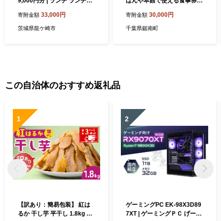
9,000円分 | ランチ ランチ券
ばんや本館で使える食事券9
ディナー ディナー券 お食事
000円分（1000円券×9枚）
33,000円
30,000円
寄附金額
寄附金額
券 コース コース料理 旬 魚介
お食事 チケット 鮮魚 お魚 ラ
野菜 肉 チケット 食事券 食事
ンチ ディナー 千葉県 鋸南町
茨城県龍ケ崎市
千葉県鋸南町
利用券 茨城県 龍ケ崎市
F22X-212
この自治体のおすすめ返礼品
1
2
【訳あり：簡易包装】 紅は
ゲーミングPC EK-98X3D89
るか 干し芋 平干し 1.8kg ゆ
7XT | ゲーミングＰＣ げーみ