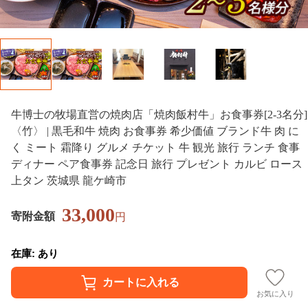
牛博士の牧場直営の焼肉店「焼肉飯村牛」お食事券[2-3名分]
〈竹〉 | 黒毛和牛 焼肉 お食事券 希少価値 ブランド牛 肉 に
く ミート 霜降り グルメ チケット 牛 観光 旅行 ランチ 食事
ディナー ペア食事券 記念日 旅行 プレゼント カルビ ロース
上タン 茨城県 龍ケ崎市
33,000
寄附金額
円
在庫: あり
お気に入り