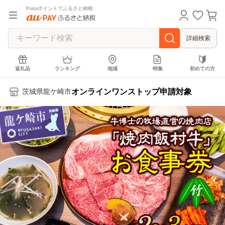
Pontaポイントでふるさと納税
詳細検索
返礼品
ランキング
地域
特集
初めての方
オンラインワンストップ申請対象
茨城県龍ケ崎市