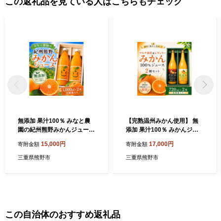
この返礼品を見ている人はこちらもチェック
無添加 果汁100％ みなと農
【完熟温州みかん使用】 無
園の紀州熊野みかんジュース
添加 果汁100％ みかんジュ
1000ml×2本 化粧箱入り ミ
ース マルチ栽培＆レギュラ
15,000円
17,000円
寄附金額
寄附金額
カンジュース みかん ミカン
ー 2種セット 720ml×2本 化
温州みかん ストレート フル
粧箱入り ミカンジュース み
三重県熊野市
三重県熊野市
ーツジュース フルーツ 果物
かん ミカン 温州みかん スト
くだもの 人気 数量限定 ギフ
レート フルーツジュース フ
ト プレゼント 贈答 贈り物 三
ルーツ 果物 くだもの 人気 数
重県 熊野市【kmkn0092】
量限定 ギフト プレゼント 贈
答 贈り物 三重県 熊野市【k
mkn0204】
この自治体のおすすめ返礼品