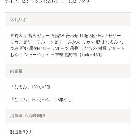
ライブ、ピクニックなどレジャーにピッタリ！
返礼品名
果肉入り 贅沢ゼリー 2種詰め合わせ 160g 2種×5個 / ゼリー 
ミカンゼリー フルーツゼリー みかん ミカン 蜜柑 なるみ な
つみ 新姫 果物ゼリー フルーツ 果物 くだもの 柑橘 デザート 
おやつ シャーベット 三重県 熊野市【kmkn0160】
内容量
「なるみ」160ｇ×5個
「なつみ」160ｇ×5個　※箱なし
消費期限/賞味期限
製造後6ケ月