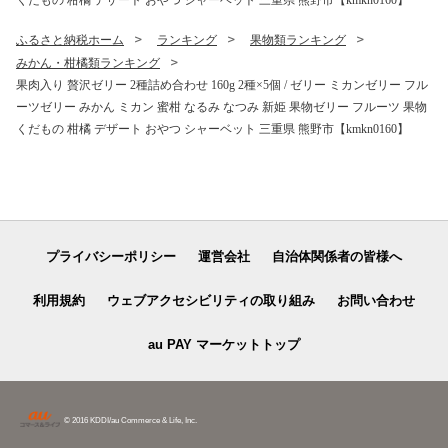
くだもの 柑橘 デザート おやつ シャーベット 三重県 熊野市【kmkn0160】
ふるさと納税ホーム
ランキング
果物類ランキング
みかん・柑橘類ランキング
果肉入り 贅沢ゼリー 2種詰め合わせ 160g 2種×5個 / ゼリー ミカンゼリー フル
ーツゼリー みかん ミカン 蜜柑 なるみ なつみ 新姫 果物ゼリー フルーツ 果物
くだもの 柑橘 デザート おやつ シャーベット 三重県 熊野市【kmkn0160】
プライバシーポリシー
運営会社
自治体関係者の皆様へ
利用規約
ウェブアクセシビリティの取り組み
お問い合わせ
au PAY マーケットトップ
© 2016 KDDI/au Commerce & Life, Inc.