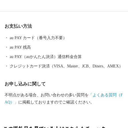
社といわれている「花の窟」 などの世界遺産が市内各地に存在
し、 長い歴史と人々の心に育まれてきた独自の文化が今も息づい
ています。 毎年８月１７日に開催される熊野大花火大会は ３００
お支払い方法
余年もの伝統を誇り、約１万発の大迫力の花火や 世界遺産に轟く
音と光を楽しもうと 全国から多くの人が訪れます。
au PAY カード（番号入力不要）
au PAY 残高
au PAY（auかんたん決済）通信料金合算
クレジットカード決済（VISA、Master、JCB、Diners、AMEX）
お申し込みに関して
不明点がある場合、お問い合わせの多い質問を
「よくある質問（F
AQ）」
に掲載しておりますのでご確認ください。