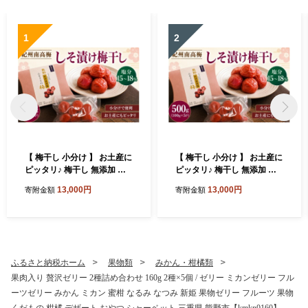
1
2
【 梅干し 小分け 】 お土産に
【 梅干し 小分け 】 お土産に
ピッタリ♪ 梅干し 無添加 南
ピッタリ♪ 梅干し 無添加 南
高梅 小分けタイプ 昔ながら
高梅 小分けタイプ 昔ながら
13,000円
13,000円
寄附金額
寄附金額
のすっぱい しそ漬け梅干し 5
のすっぱい しそ漬け梅干し 5
00g (100g×5P) 梅干し 梅干
00g (100g×5P) 梅干し 梅干
梅 うめ ウメ しそ梅干し しそ
梅 うめ ウメ しそ梅干し しそ
梅 人気 国産 梅干し お取り寄
梅 人気 国産 梅干し お取り寄
せ おすすめ 梅干し お弁当 梅
せ おすすめ 梅干し お弁当 梅
干し 健康食品 南高梅干し 三
干し 健康食品 南高梅干し 三
ふるさと納税ホーム
果物類
みかん・柑橘類
重県 熊野市【frsn0031A】
重県 熊野市【frsn0031A】
果肉入り 贅沢ゼリー 2種詰め合わせ 160g 2種×5個 / ゼリー ミカンゼリー フル
ーツゼリー みかん ミカン 蜜柑 なるみ なつみ 新姫 果物ゼリー フルーツ 果物