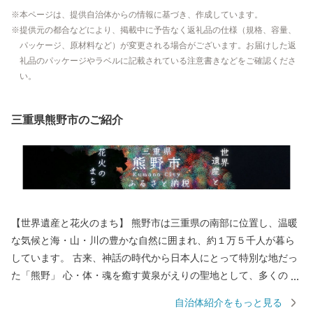
本ページは、提供自治体からの情報に基づき、作成しています。
提供元の都合などにより、掲載中に予告なく返礼品の仕様（規格、容量、
パッケージ、原材料など）が変更される場合がございます。お届けした返
礼品のパッケージやラベルに記載されている注意書きなどをご確認くださ
い。
三重県熊野市のご紹介
【世界遺産と花火のまち】 熊野市は三重県の南部に位置し、温暖
な気候と海・山・川の豊かな自然に囲まれ、約１万５千人が暮ら
しています。 古来、神話の時代から日本人にとって特別な地だっ
た「熊野」 心・体・魂を癒す黄泉がえりの聖地として、多くの
人々が熊野を目指し訪れていました。 苔むした風情のある石畳の
自治体紹介をもっと見る
「熊野古道」 海を見下ろすような巨岩の「獅子岩」 日本最古の神