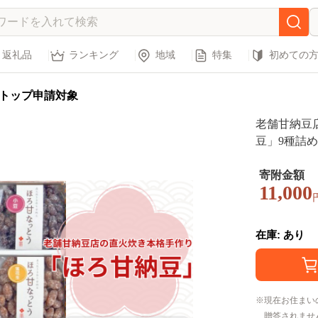
返礼品
ランキング
地域
特集
初めての
トップ申請対象
老舗甘納豆
豆」9種詰め
産 贈答品 
ルシー 無添
寄附金額
11,000
分け あまな
県 龍ケ崎市
在庫: あり
現在お住まい
贈答されませ