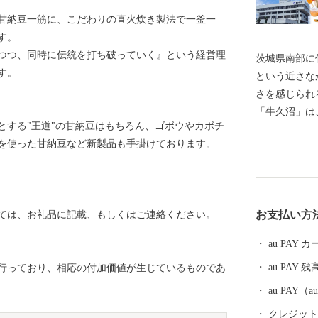
、甘納豆一筋に、こだわりの直火炊き製法で一釜一
す。
つつ、同時に伝統を打ち破っていく』という経営理
茨城県南部に
す。
という近さな
さを感じられ
「牛久沼」は
とする"王道"の甘納豆はもちろん、ゴボウやカボチ
また、「まち
を使った甘納豆など新製品も手掛けております。
を支えたい！
娠、出産、育
さまざまな支
らも「子ども
お支払い方
ては、お礼品に記載、もしくはご連絡ください。
らえるようなま
ケ崎市は、一
au PAY
ることから、
au PAY 残
行っており、相応の付加価値が生じているものであ
職人が新たな
ります。それ
au PAY
せていただき
クレジットカ