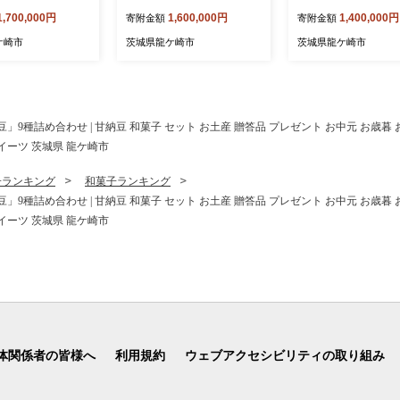
 STORM 茨城県
ＰＣ STORM 茨城県 龍ケ崎
んぐＰＣ STORM 
1,700,000円
1,600,000円
1,400,000円
寄附金額
寄附金額
市
ーズ 茨城県 龍ケ崎市
ケ崎市
茨城県龍ケ崎市
茨城県龍ケ崎市
種詰め合わせ | 甘納豆 和菓子 セット お土産 贈答品 プレゼント お中元 お歳暮 
イーツ 茨城県 龍ケ崎市
子ランキング
和菓子ランキング
種詰め合わせ | 甘納豆 和菓子 セット お土産 贈答品 プレゼント お中元 お歳暮 
イーツ 茨城県 龍ケ崎市
体関係者の皆様へ
利用規約
ウェブアクセシビリティの取り組み