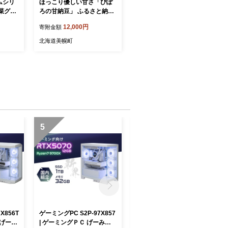
ムシリ
ほっこり優しい甘さ「ぴぽ
菜グラ
ろの甘納豆」 ふるさと納税
納豆 芋
人気 おすすめ ランキング
12,000円
寄附金額
和菓子
甘納豆 あまなっとう 甘なっ
 プレ
とう お菓子 おやつ 和スイ
北海道美幌町
 お茶
ーツ スイーツ 北海道 美幌
 お菓
町
イーツ
 甘なっ
子 健
レゼン
5
6
X856T
ゲーミングPC S2P-97X857
【定期便3ヶ月】コシヒカリ
 げーみ
| ゲーミングＰＣ げーみん
5kg 天皇杯受賞！横田農場