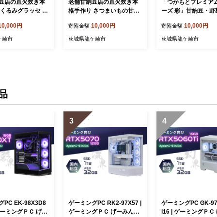
豆店の直火炊き本
老舗甘納豆店の直火炊き本
「つかもとプレミア
くるみグラッセ 40
格手作り さつまいもの甘納
ーズ 彩」甘納豆・野
 くるみ 和菓子 お土
豆 50g×5袋 | さつまいも サ
ッセ詰め合わせ | 甘
10,000円
10,000円
10,000円
寄附金額
寄附金額
 プレゼント お中
ツマイモ 和菓子 お土産 贈
納豆 人参 グラッセ 
 お茶請け ヘルシ
答品 プレゼント お中元 お
セット お土産 贈答品
ケ崎市
茨城県龍ケ崎市
茨城県龍ケ崎市
 お菓子 おかし お
歳暮 お茶請け ヘルシー 無
ゼント お中元 お歳暮
ーツ 甘納豆 あま
添加 お菓子 おかし おやつ
請け ヘルシー 無添加
 甘なっとう 和スイ
スイーツ 甘納豆 あまなっと
子 おかし おやつ ス
城県 龍ケ崎市
う 甘なっとう 和スイーツ
小分け あまなっとう
茨城県 龍ケ崎市
とう 和スイーツ 和菓
康 お茶菓子 お茶 プ
品
ト 茨城県 龍ケ崎市
3
4
PC EK-98X3D8
ゲーミングPC RK2-97X57 |
ゲーミングPC GK-97
| ゲーミングＰＣ げー
ゲーミングＰＣ げーみんぐ
i16 | ゲーミングＰＣ