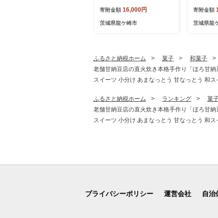
うゆう農園 | 無添加 着色料
みんぐＰＣ
16,000円
寄附金額
寄附金額
不使用 国産 わけあり ほし
龍ケ崎市
いも 干しいも さつまいも
茨城県龍ケ崎市
茨城県龍
芋 おやつ 茨城県 龍ケ崎市
ふるさと納税ホーム
菓子
和菓子
老舗甘納豆店の直火炊き本格手作り「ほろ甘納豆」9
スイーツ 小分け あまなっとう 甘なっとう 和ス
ふるさと納税ホーム
ランキング
菓
老舗甘納豆店の直火炊き本格手作り「ほろ甘納豆」9
スイーツ 小分け あまなっとう 甘なっとう 和ス
プライバシーポリシー
運営会社
自治