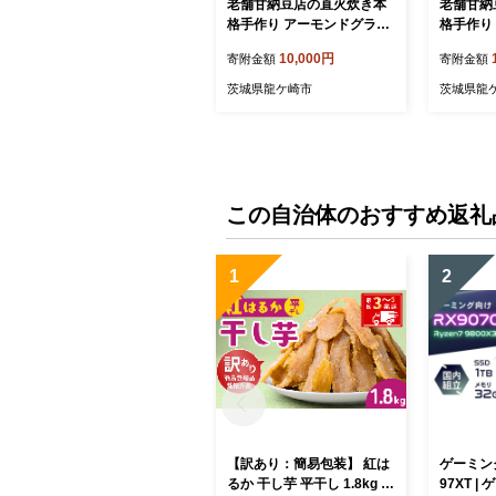
老舗甘納豆店の直火炊き本
老舗甘納
格手作り アーモンドグラッ
格手作り 
セ 40g×5袋 | アーモンド 和
g×5袋 |
10,000円
寄附金額
寄附金額
菓子 お土産 贈答品 プレゼ
産 贈答品
ント お中元 お歳暮 お茶請
元 お歳暮
茨城県龍ケ崎市
茨城県龍
け ヘルシー 無添加 お菓子
ー 無添加
おかし おやつ スイーツ 甘
やつ スイ
納豆 あまなっとう 甘なっと
なっとう
う 和スイーツ 茨城県 龍ケ
ーツ 茨
崎市
この自治体のおすすめ返礼
1
2
【訳あり：簡易包装】 紅は
ゲーミング
るか 干し芋 平干し 1.8kg ゆ
97XT 