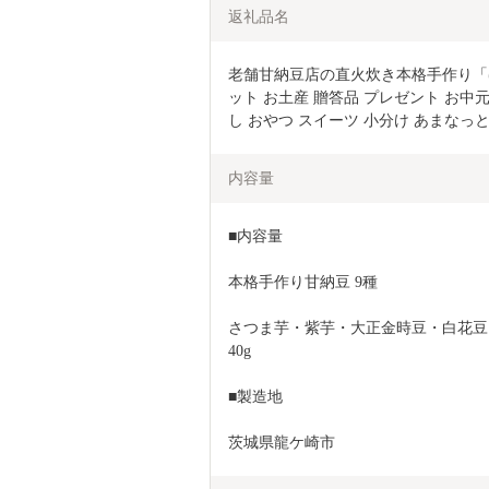
返礼品名
老舗甘納豆店の直火炊き本格手作り「ほ
ット お土産 贈答品 プレゼント お中元
し おやつ スイーツ 小分け あまなっ
内容量
■内容量
本格手作り甘納豆 9種
さつま芋・紫芋・大正金時豆・白花豆
40g
■製造地
茨城県龍ケ崎市