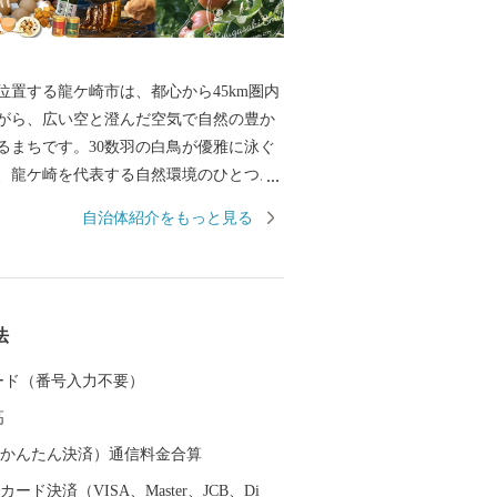
位置する龍ケ崎市は、都心から45km圏内
がら、広い空と澄んだ空気で自然の豊か
るまちです。30数羽の白鳥が優雅に泳ぐ
、龍ケ崎を代表する自然環境のひとつ。
全体で子どもを育てたい！そして子育て
自治体紹介をもっと見る
」そんな想いを実現するべく、結婚、妊
児、教育、それぞれのステージに応じた
援策を展開しています。そして、これか
を産み、育てるなら龍ケ崎」と思っても
法
ちづくりを進めていきます。 そんな龍
大商業のまちとして名を馳せた時代もあ
 カード（番号入力不要）
こだわりの職人が作る老舗の品や、若手
高
風を吹き込み送り出した品々が数多くあ
らの品々を、ご寄附へのお礼として贈ら
（auかんたん決済）通信料金合算
ます。
ード決済（VISA、Master、JCB、Di