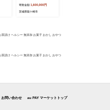
幻界シリ
ぐＰＣ STORM 茨城県 龍ケ
の特別栽培米こしひかり ❙
1,600,000円
77,000円
寄附金額
寄附金額
崎市
こしひかり コシヒカリ 厳選
米 お米 米 こめ 白米 精米 特
茨城県龍ケ崎市
茨城県龍ケ崎市
別栽培米 冷めてもおいしい
美味しい こだわり おにぎり
天皇杯 受賞 ブランド米 農
薬を抑えた 特別栽培 特別栽
培認証 厳選米 人気 農家直
お茶請け ヘルシー 無添加 お菓子 おかし おやつ
送 産地直送 精米 国産 おす
すめ 甘みが強い ふっくら
艶やか 茨城県 龍ケ崎市
お茶請け ヘルシー 無添加 お菓子 おかし おやつ
お問い合わせ
au PAY マーケットトップ