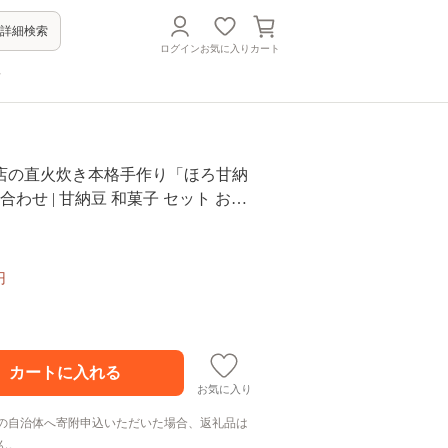
詳細検索
ログイン
お気に入り
カート
方
店の直火炊き本格手作り「ほろ甘納
合わせ | 甘納豆 和菓子 セット お土
プレゼント お中元 お歳暮 お茶請け ヘ
加 お菓子 おかし おやつ スイーツ 小
っとう 甘なっとう 和スイーツ 茨城
円
お気に入り
の自治体へ寄附申込いただいた場合、返礼品は
ん。