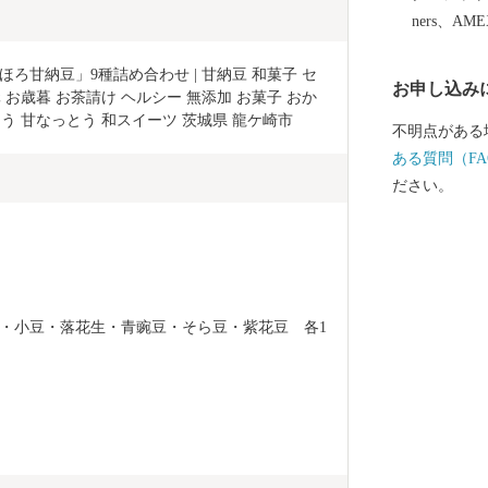
ners、AM
ろ甘納豆」9種詰め合わせ | 甘納豆 和菓子 セ
お申し込み
 お歳暮 お茶請け ヘルシー 無添加 お菓子 おか
とう 甘なっとう 和スイーツ 茨城県 龍ケ崎市
不明点がある
ある質問（FA
ださい。
・小豆・落花生・青豌豆・そら豆・紫花豆　各1