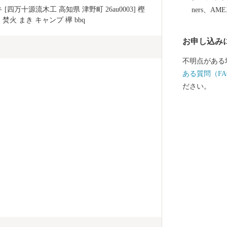
[四万十源流木工 高知県 津野町 26au0003] 樫 
ners、AM
焚火 まき キャンプ 欅 bbq
お申し込み
不明点がある
ある質問（FA
ださい。