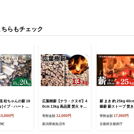
こちらもチェック
 松ちゃんの薪 18
広葉樹薪【ナラ・クヌギ】4
薪 まき 約 25kg 40c
kg [イブ・ハート 高
0cm 13kg 高品質 焚火 キャ
燥薪 薪ストーブ 焚き
 26ax0001] 薪
ンプ【アウトドア 薪 まき
火 炭火 キャンプ ア
15,000円
12,000円
17,000円
寄附金額
寄附金額
 材木 焚火 たき火
キャンプ キャンプ場 火力
ア 暖炉 ストーブ フ
 アウトドア バーベ
火持ち 暖炉 煙少ない 焚火
ー 炎 堅木屋 岸壁の
野町
新潟県南魚沼市
京都府京都府庁
BQ
焚き火 たき火 広葉樹 スト
ーブ ナラ クヌギ】