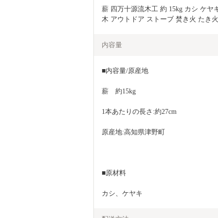
薪 四万十源流木工 約 15kg カシ ケヤキ 
木 アウトドア ストーブ 焚き火 たき火 
内容量
■内容量/原産地
薪　約15kg
1本あたりの長さ:約27cm
原産地:高知県津野町
■原材料
カシ、ケヤキ