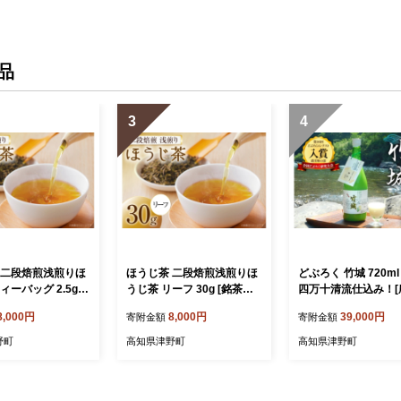
品
3
4
 二段焙煎浅煎りほ
ほうじ茶 二段焙煎浅煎りほ
どぶろく 竹城 720ml 
ィーバッグ 2.5g×6
うじ茶 リーフ 30g [銘茶一
四万十清流仕込み！[
一香 高知県 津野町 t
香 高知県 津野町 tn39brz33
宿竹城 高知県 津野町 
8,000円
8,000円
39,000円
寄附金額
寄附金額
30001] 茶 お茶 緑
0002] 茶 お茶 緑茶 茶葉 テ
mkp50005] アルコ
 バッグ ティーパ
ィー 水出し 煮出し 常温 国
酒 もろみ酒 濁り酒 
野町
高知県津野町
高知県津野町
ク 茶葉 水出し 煮
産 ティータイム 日本茶 津
馬 飲みすぎ注意 に
 国産 ティータイ
野茶 つの茶 飲料 おちゃ tea
酒 手作り
 津野茶 つの茶 飲