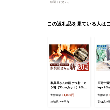
確認ください。
この返礼品を見ている人は
家具屋さんの薪 ナラ材・カ
四万十源流
シ材（35cmカット）20kg
kg～20
薪 なら ナラ材 ・カシ材
知県 津野町
11,000円
寄附金額
寄附金額
楢 乾燥 人工乾燥 高品質 薪
暖炉 木材
ストーブ すぐ使える キャン
キャンプ
茨城県小美玉市
高知県津
プ アウトドア 焚火 焚き火
キュー B
たき火 野外 屋外 含水率 ス