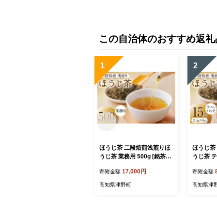
トーブ ピザ窯 暖炉 石窯 安
心 ソロキャン アウトドア用
品 燃料 キャンプ用品 46-A
この自治体のおすすめ返礼
1
2
ほうじ茶 二段焙煎浅煎りほ
ほうじ茶
うじ茶 業務用 500g [銘茶一
うじ茶 テ
香 高知県 津野町 tn39brz33
p [銘茶
17,000円
寄附金額
寄附金額
0000] 茶 お茶 緑茶 茶葉 テ
n39brz3
ィー 水出し 煮出し 常温 国
茶 ティー
高知県津野町
高知県津
産 ティータイム 日本茶 津
ック パッ
野茶 つの茶 飲料 おちゃ tea
出し 常温
ム 日本茶