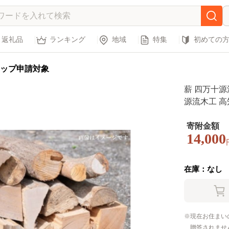
返礼品
ランキング
地域
特集
初めての
ップ申請対象
薪 四万十源流
源流木工 高知
ドア ストー
欅 bbq
寄附金額
14,000
在庫：なし
現在お住まい
贈答されませ