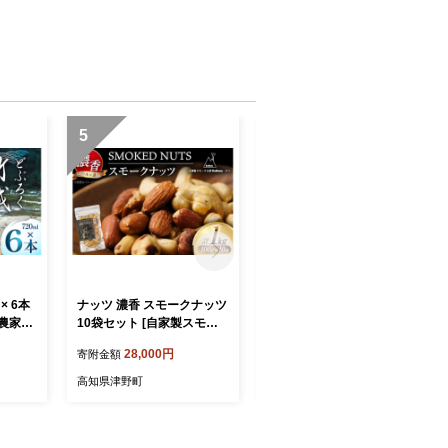
5
6
× 6本
ナッツ 濃香 スモークナッツ
ナッツ 濃香 スモークナッツ
農家民
10袋セット [自家製スモー
1袋 [自家製スモーク工房Ca
tn39
ク工房CaCooo - カコ - 高知
Cooo - カコ - 高知県 津野町
28,000円
6,000円
寄附金額
寄附金額
ール お
県 津野町 tn39bjl330008]
tn39bjl330009] おつまみ 小
濁酒 白
おつまみ 小分け 個包装 有
分け 個包装 有塩 小袋 燻製
高知県津野町
高知県津野町
ごり酒
塩 小袋 燻製 くるみなし ミ
くるみなし ミックス パック
ックス パック アーモンド
アーモンド カシューナッツ
カシューナッツ ジャイアン
ジャイアントコーン 落花生