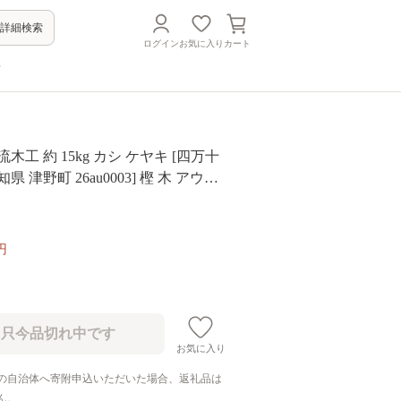
詳細検索
ログイン
お気に入り
カート
方
木工 約 15kg カシ ケヤキ [四万十
県 津野町 26au0003] 樫 木 アウト
ブ 焚き火 たき火 焚火 まき キャンプ
円
お気に入り
の自治体へ寄附申込いただいた場合、返礼品は
ん。