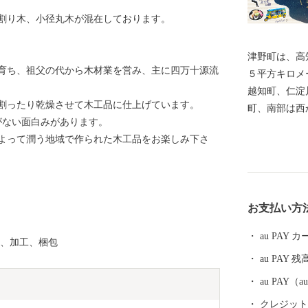
割り木、小径丸木が混在しております。
津野町は、高
育ち、祖父の代から木材業を営み、主に四万十源流
５平方キロメ
越知町、仁淀
割ったり乾燥させて木工品に仕上げています。
町、南部は西
がない面白みがあります。
に接していま
よって潤う地域で作られた木工品をお楽しみ下さ
で、約９０％
率は低くなっ
流新荘川が、
日本最後の清
お支払い方
らの地域も川
au PAY
れ、加工、梱包
au PAY 残
au PAY
クレジットカ