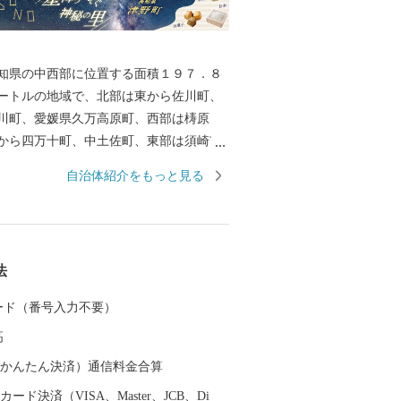
知県の中西部に位置する面積１９７．８
ートルの地域で、北部は東から佐川町、
川町、愛媛県久万高原町、西部は梼原
から四万十町、中土佐町、東部は須崎市
す。 四国山地に抱えられた地域は急峻
自治体紹介をもっと見る
が山林で占められ、農地や宅地の面積比
ています。葉山地域は中央部を東西に清
東津野地域は東部を不入山を源流とする
流四万十川、中央部を北川が流れ、どち
法
沿いに集落が点在しています。
 カード（番号入力不要）
高
（auかんたん決済）通信料金合算
ード決済（VISA、Master、JCB、Di