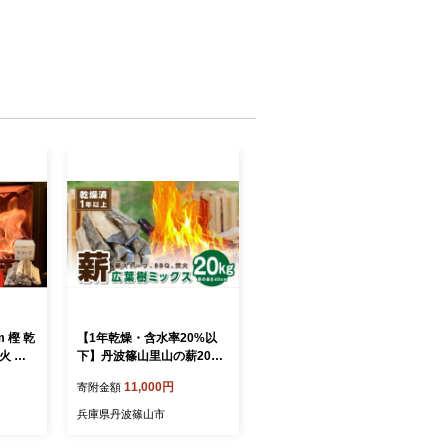
m 樫 乾
【1年乾燥・含水率20%以
火 焚
下】丹波篠山里山の薪20
ウトド
㎏ 薪 広葉樹 ナラ 楢 クヌ
11,000円
寄附金額
ァイヤ
ギ 椚 カシ 樫 アベマキ ケ
薪
ヤキ 欅 お得 焚火 焚き 火ア
兵庫県丹波篠山市
ウトドア BBQ キャンプ ま
き 乾燥