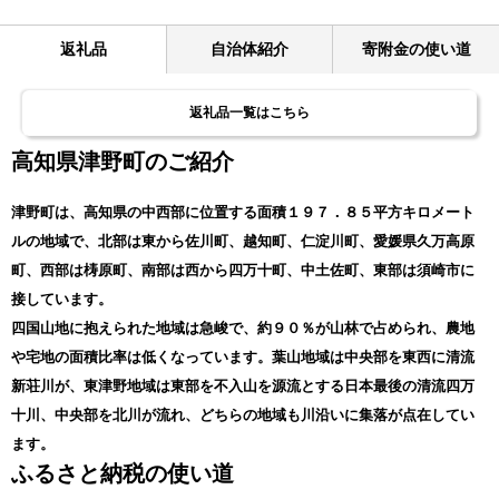
返礼品
自治体紹介
寄附金の使い道
返礼品一覧はこちら
高知県津野町のご紹介
津野町は、高知県の中西部に位置する面積１９７．８５平方キロメート
ルの地域で、北部は東から佐川町、越知町、仁淀川町、愛媛県久万高原
町、西部は梼原町、南部は西から四万十町、中土佐町、東部は須崎市に
接しています。
四国山地に抱えられた地域は急峻で、約９０％が山林で占められ、農地
や宅地の面積比率は低くなっています。葉山地域は中央部を東西に清流
新荘川が、東津野地域は東部を不入山を源流とする日本最後の清流四万
十川、中央部を北川が流れ、どちらの地域も川沿いに集落が点在してい
ます。
ふるさと納税の使い道