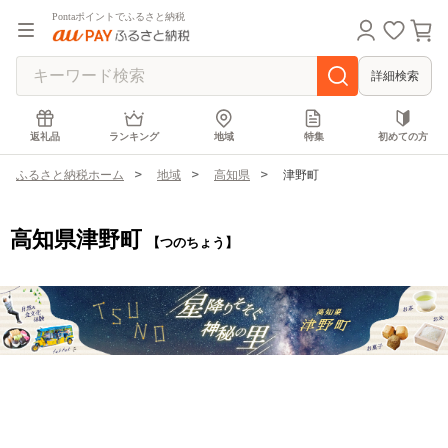
Pontaポイントでふるさと納税
詳細検索
返礼品
ランキング
地域
特集
初めての方
ふるさと納税ホーム
地域
高知県
津野町
高知県津野町
【つのちょう】