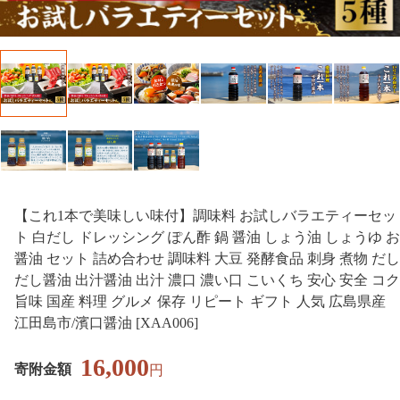
【これ1本で美味しい味付】調味料 お試しバラエティーセッ
ト 白だし ドレッシング ぽん酢 鍋 醤油 しょう油 しょうゆ お
醤油 セット 詰め合わせ 調味料 大豆 発酵食品 刺身 煮物 だし
だし醤油 出汁醤油 出汁 濃口 濃い口 こいくち 安心 安全 コク
旨味 国産 料理 グルメ 保存 リピート ギフト 人気 広島県産
江田島市/濱口醤油 [XAA006]
16,000
寄附金額
円