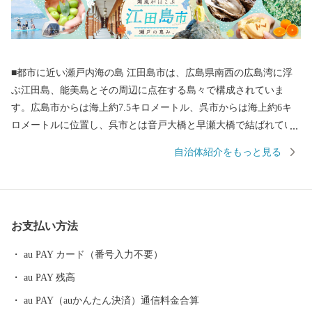
■都市に近い瀬戸内海の島 江田島市は、広島県南西の広島湾に浮
ぶ江田島、能美島とその周辺に点在する島々で構成されていま
す。広島市からは海上約7.5キロメートル、呉市からは海上約6キ
ロメートルに位置し、呉市とは音戸大橋と早瀬大橋で結ばれてい
ます。また広島港からも定期船が頻繁に行き来し、海路からもア
自治体紹介をもっと見る
クセスしやすい環境にあります。 空から見るとザリガニのような
形をしており、その複雑な形状から周辺の海域は場所ごとに個性
があります。年中穏やかな江田島湾、風光明媚な沖美町沿岸、潮
の流れが速い早瀬等々、表情豊かな各海域は、全国トップクラス
お支払い方法
の生産を誇る牡蠣を始め水産物の宝庫となっています。 ■バラエ
ティに富んだ生産者 水産物以外にも、瀬戸内海の穏やかな気候を
au PAY カード（番号入力不要）
生かした農産物、技を駆使した加工食品や工芸品が多種多様につ
au PAY 残高
くられています。何より魅力的なのは、これら産品をつくってい
る生産者の人柄です。「この人たちがつくっているならぜひ買っ
au PAY（auかんたん決済）通信料金合算