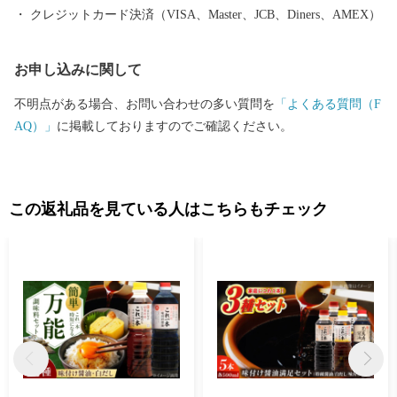
てみたい！」。そう思わせてくれる個性豊かな生産者のこだわり
クレジットカード決済（VISA、Master、JCB、Diners、AMEX）
が詰まった島の恵みをぜひお楽しみください。 ■島ならではの体
験にも注目 島の風光明媚な自然環境を生かした体験プログラムも
お申し込みに関して
おススメです。表情豊かな海で行われるカヌーやSUPなどのマリ
ンアクティビティ、春秋の行楽シーズンはサイクリング、トレッ
不明点がある場合、お問い合わせの多い質問を
「よくある質問（F
キング、釣りも楽しめます。また、みかん狩りやいちご狩り、イ
AQ）」
に掲載しておりますのでご確認ください。
チジク狩りなどの収穫体験も季節ごとに体験でき、おなかも心も
満たされます。お取り寄せで島の味を堪能した後は、ぜひ島にも
遊びに来てください。
この返礼品を見ている人はこちらもチェック