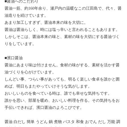
■醤油へのこだわり
醤油一筋、約160年余り、瀬戸内の温暖なこの江田島で、代々、醤
油造りを続けています。
あまり加工しすぎず、醤油本来の味を大切に。
醤油は醤油らしく、時には塩っ辛いと言われることもあります。
しかしそこは、醤油本来の味と、素材の味を大切にする醤油づく
りをしています。
■濱口醤油
醤油にあまり味は付けません。食材の味がする、素材を活かす醤
油づくりを心がけています。
しんどい事、つらい事があっても、明るく楽しい食卓を誰かと囲
めば、明日もまたやっていけそうな気がします。
おいしいものを食べている時は、誰でも幸せな気持ちです。
誰かを思い、部屋を暖め、おいしい料理を作る。その気持ちをお
手伝いできれば、濱口醤油のよろこびです。
醤油 白だし 簡単 うどん 鍋 煮物 パスタ 和食 おでん だし 万能 調