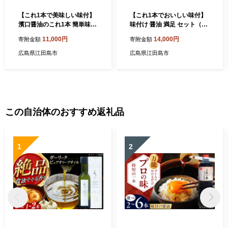
【これ1本で美味しい味付】
【これ1本でおいしい味付】
濱口醤油のこれ1本 簡単味付
味付け 醤油 満足 セット（特
けセット 1L×2種 料理 簡単
級醤油／白だし） 醤油 しょ
11,000円
14,000円
寄附金額
寄附金額
うどん 鍋 醤油 しょう油 しょ
う油 しょうゆ お醤油 セット
うゆ お醤油 セット 詰め合わ
詰め合わせ 調味料 大豆 発酵
広島県江田島市
広島県江田島市
せ 調味料 大豆 発酵食品 刺身
食品 刺身 煮物 だし だし醤油
煮物 だし だし醤油 出汁醤油
出汁醤油 出汁 濃口 濃い口 こ
出汁 濃口 濃い口 こいくち 安
いくち 安心 安全 手作り コク
心 安全 手作り コク 旨味 国
旨味 国産 料理 グルメ 保存
産 料理 グルメ 保存 リピート
リピート ギフト 人気 高品質
ギフト 人気 広島県産 江田島
好評 広島県産 江田島市/濱口
この自治体のおすすめ返礼品
市/濱口醤油 [XAA004]
醤油 [XAA001]
1
2