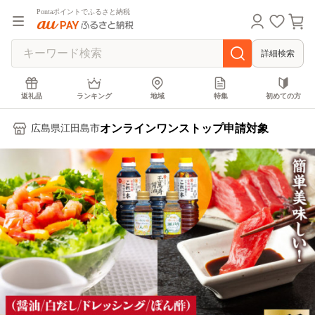
Pontaポイントでふるさと納税
詳細検索
返礼品
ランキング
地域
特集
初めての方
オンラインワンストップ申請対象
広島県江田島市