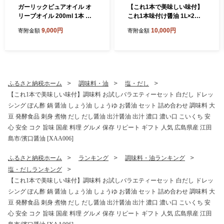
ガーリックピュアオイル オ
【これ1本で美味しい味付】
リーブオイル 200ml 1本 調
これ1本味付け醤油 1L×2本
味料 食用油 エキストラバー
健康 簡単 和食 料理 醤油 し
9,000円
10,000円
寄附金額
寄附金額
ジン エクストラバージン お
ょう油 しょうゆ お醤油 セッ
りーぶおいる おいる オリー
ト 詰め合わせ 調味料 大豆 発
ブ油 油 調味料 食用油 ヘルシ
酵食品 刺身 煮物 だし だし醤
ー 健康 国産 広島県産 贈答
油 出汁醤油 出汁 濃口 濃い口
ギフト オリーブオイル リピ
こいくち 安心 安全 手作り コ
ート ギフト プレゼント 贈答
ク 旨味 国産 料理 グルメ 保
ふるさと納税ホーム
調味料・油
塩・だし
人気 高品質 好評 広島県産 江
存 リピート ギフト 人気 高品
【これ1本で美味しい味付】調味料 お試しバラエティーセット 白だし ドレッ
田島市/リベラグループ株式
質 好評 広島県産 江田島市/濱
シング ぽん酢 鍋 醤油 しょう油 しょうゆ お醤油 セット 詰め合わせ 調味料 大
会社 [XAJ083]
口醤油 [XAA009]
豆 発酵食品 刺身 煮物 だし だし醤油 出汁醤油 出汁 濃口 濃い口 こいくち 安
心 安全 コク 旨味 国産 料理 グルメ 保存 リピート ギフト 人気 広島県産 江田
島市/濱口醤油 [XAA006]
ふるさと納税ホーム
ランキング
調味料・油ランキング
塩・だしランキング
【これ1本で美味しい味付】調味料 お試しバラエティーセット 白だし ドレッ
シング ぽん酢 鍋 醤油 しょう油 しょうゆ お醤油 セット 詰め合わせ 調味料 大
豆 発酵食品 刺身 煮物 だし だし醤油 出汁醤油 出汁 濃口 濃い口 こいくち 安
心 安全 コク 旨味 国産 料理 グルメ 保存 リピート ギフト 人気 広島県産 江田