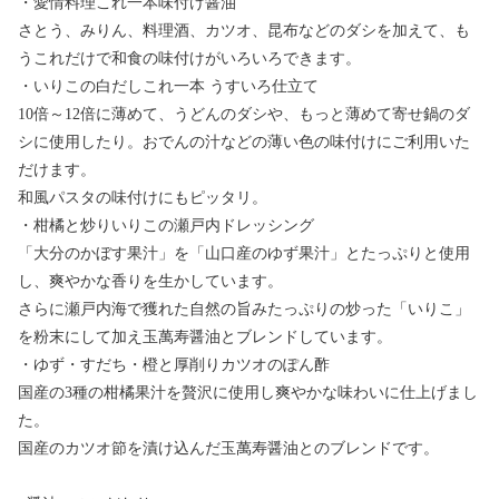
・愛情料理これ一本味付け醤油
さとう、みりん、料理酒、カツオ、昆布などのダシを加えて、も
うこれだけで和食の味付けがいろいろできます。
・いりこの白だしこれ一本 うすいろ仕立て
10倍～12倍に薄めて、うどんのダシや、もっと薄めて寄せ鍋のダ
シに使用したり。おでんの汁などの薄い色の味付けにご利用いた
だけます。
和風パスタの味付けにもピッタリ。
・柑橘と炒りいりこの瀬戸内ドレッシング
「大分のかぼす果汁」を「山口産のゆず果汁」とたっぷりと使用
し、爽やかな香りを生かしています。
さらに瀬戸内海で獲れた自然の旨みたっぷりの炒った「いりこ」
を粉末にして加え玉萬寿醤油とブレンドしています。
・ゆず・すだち・橙と厚削りカツオのぽん酢
国産の3種の柑橘果汁を贅沢に使用し爽やかな味わいに仕上げまし
た。
国産のカツオ節を漬け込んだ玉萬寿醤油とのブレンドです。