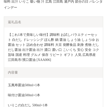
味料 出汁 いりこ 吸い物 汁 広島 江田島 瀬戸内 節分の日 バレンタ
インデー
返礼品名
【これ1本で美味しい味付】調味料 お試しバラエティーセッ
ト 白だし ドレッシング ぽん酢 鍋 醤油 しょう油 しょうゆ お
醤油 セット 詰め合わせ 調味料 大豆 発酵食品 刺身 煮物 だし 
だし醤油 出汁醤油 出汁 濃口 濃い口 こいくち 安心 安全 コク 
旨味 国産 料理 グルメ 保存 リピート ギフト 人気 広島県産 
江田島市/濱口醤油 [XAA006]
内容量
玉萬寿醤油500ml×1本
味付け醤油500ml×1本
いりこの白だし 500ml×1本