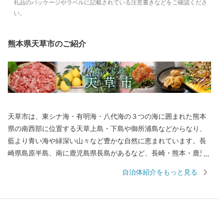
礼品のパッケージやラベルに記載されている注意書きなどをご確認くださ
い。
熊本県天草市のご紹介
天草市は、東シナ海・有明海・八代海の３つの海に囲まれた熊本
県の南西部に位置する天草上島・下島や御所浦島などからなり、
藍より青い海や緑深い山々など豊かな自然に恵まれています。長
崎県島原半島、南に鹿児島県長島があるなど、長崎・熊本・鹿児
島を結ぶ九州西岸地域の拠点となる位置にあり、産業の振興や地
自治体紹介をもっと見る
域間交流などあらゆる分野において、さらなる発展が期待される
地域です。