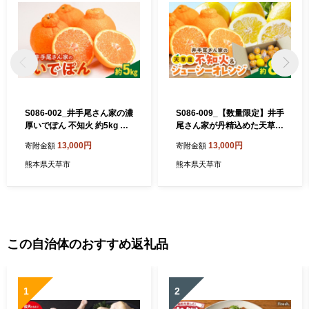
S086-002_井手尾さん家の濃
S086-009_【数量限定】井手
厚いでぽん 不知火 約5kg 柑
尾さん家が丹精込めた天草の
橘〈先行受付〉
不知火とジューシーオレンジ
13,000円
13,000円
寄附金額
寄附金額
計約8kg
熊本県天草市
熊本県天草市
この自治体のおすすめ返礼品
1
2