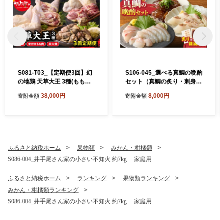
S081-T03_【定期便3回】幻
S106-045_選べる真鯛の晩酌
の地鶏 天草大王 3種(もも
セット（真鯛の炙り・刺身用
肉、骨付きモモ肉、炭火焼)
サク・醤油漬け）
38,000円
8,000円
寄附金額
寄附金額
約2.3kg
ふるさと納税ホーム
果物類
みかん・柑橘類
S086-004_井手尾さん家の小さい不知火 約7kg 家庭用
ふるさと納税ホーム
ランキング
果物類ランキング
みかん・柑橘類ランキング
S086-004_井手尾さん家の小さい不知火 約7kg 家庭用