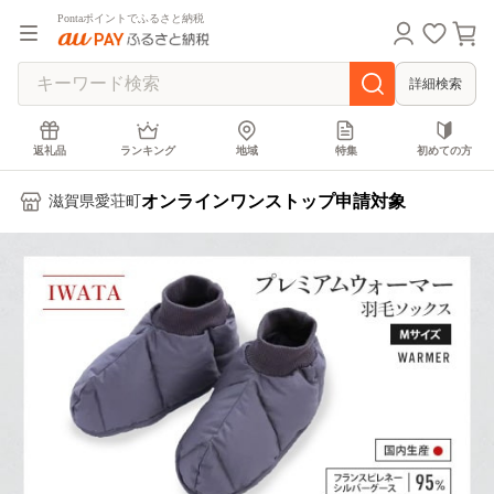
Pontaポイントでふるさと納税
詳細検索
返礼品
ランキング
地域
特集
初めての方
オンラインワンストップ申請対象
滋賀県愛荘町