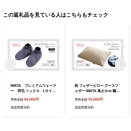
ました。この秦荘町と愛知川町が平成18年に合併し愛荘町が誕生
しました。
この返礼品を見ている人はこちらもチェック
IWATA プレミアムウォーマ
枕 フェザーピロー グースフ
ー 羽毛 ソックス Lサイ
ェザー IWATA 高さ3cm 職人
ズ 靴下 くつ下 AA049
滋賀県 愛荘町
60,000円
55,000円
寄附金額
寄附金額
滋賀県愛荘町
滋賀県愛荘町