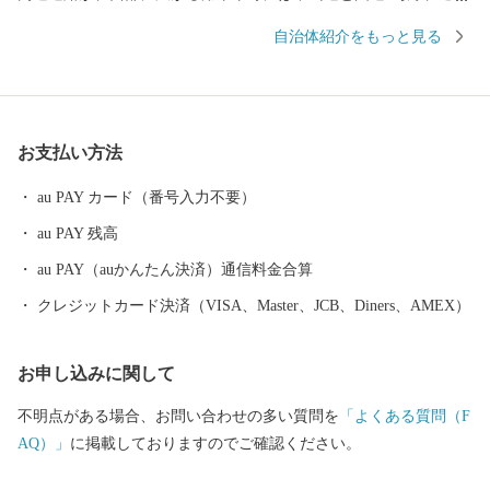
鉄道、東海道新幹線が、それぞれ南北に縦断しており、交通の要
自治体紹介をもっと見る
衝地でもあります。この名神高速道路の秦荘スマートＩＣを利用
すれば、京都へ１時間、名古屋へ２時間弱で行くことができま
す。 町の沿革・由来 滋賀県地図と愛荘町の位置図 http://www.tow
n.aisho.shiga.jp/images/sigaken.jpg 琵琶湖の東部・湖東地域に位置
お支払い方法
し、鈴鹿山系からの豊かな清水と自然に恵まれ、古くから水との
関わりが深いまちで、この地形が農業をはじめとするさまざまな
au PAY カード（番号入力不要）
産業を発展させてきました。おだやかな風が吹き、青い空が広が
au PAY 残高
る春、太陽の光を受けて深緑のみどりがまぶしい夏、田園風景が
小麦色に染まる秋、まっ白い雪景色に包まれる冬。このように彩
au PAY（auかんたん決済）通信料金合算
り豊かな自然と、美しい水辺空間が愛荘町を囲んでいます。 こ
クレジットカード決済（VISA、Master、JCB、Diners、AMEX）
の地域は古くから開けた土地で、条里制による土地制度の遺構が
多く残されています。湖東三山として知られる金剛輪寺は聖武天
お申し込みに関して
皇の勅願により行基が開山。近世には中山道65番目の宿場として
愛知川宿が栄えたほか、明治には郡役所や警察などの官公署が置
不明点がある場合、お問い合わせの多い質問を
「よくある質問（F
かれ、近江鉄道が開通するなど、古くから地方の中心として発展
AQ）」
に掲載しておりますのでご確認ください。
しました。昭和30年、昭和の大合併では秦川村と八木荘村が合併
して秦荘町に、また愛知川町と豊国村が合併して愛知川町となり