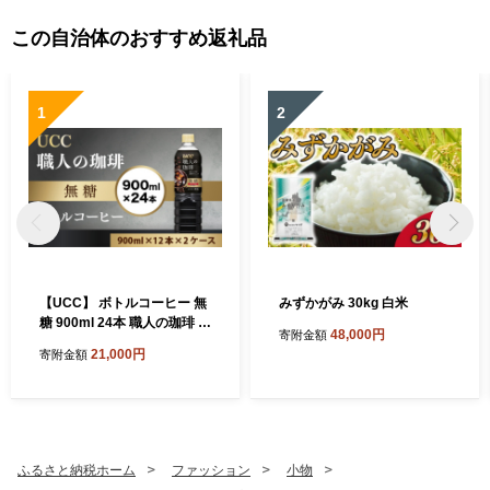
この自治体のおすすめ返礼品
1
2
【UCC】 ボトルコーヒー 無
みずかがみ 30kg 白米
糖 900ml 24本 職人の珈琲 ア
48,000円
寄附金額
イスコーヒー こだわり 天然
21,000円
寄附金額
水 名水使用 香料 着色料 不使
用 常温保存 コク 香り 珈琲
まとめ買い 備蓄 長期保存 ギ
フト 贈答 滋賀 愛荘
ふるさと納税ホーム
ファッション
小物