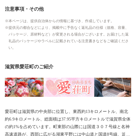
注意事項・その他
本ページは、提供自治体からの情報に基づき、作成しています。
提供元の都合などにより、掲載中に予告なく返礼品の仕様（規格、容量、
パッケージ、原材料など）が変更される場合がございます。お届けした返
礼品のパッケージやラベルに記載されている注意書きなどをご確認くださ
い。
滋賀県愛荘町のご紹介
愛荘町は滋賀県の中央部に位置し、東西約13キロメートル、南北
約6.9キロメートル、総面積は37.95平方キロメートルで滋賀県全体
の約1%を占めています。町東部の山際には国道３０７号線と名神
高速道路が、西部に広がる湖東平野には中山道と国道8号線、近江