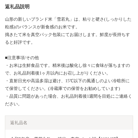
返礼品説明
山形の新しいブランド米「雪若丸」は、粘りと硬さ(しっかりした
粒感)のバランスが新食感のお米です。
搗きたて米を真空パック包装にてお届けします。鮮度が長持ちす
ると好評です。
■注意事項/その他
・お米は生鮮食品です。精米後は酸化し徐々に食味が落ちますの
で、お礼品到着後1ヶ月以内にお召し上がりください。
・直射日光や高温多湿は避け、15℃以下の風通しのよい冷暗所に
て保管してください。(冷蔵庫での保管をお勧めしています)
・品質に問題があった場合、お礼品到着後1週間を目処にご連絡く
ださい。
返礼品名