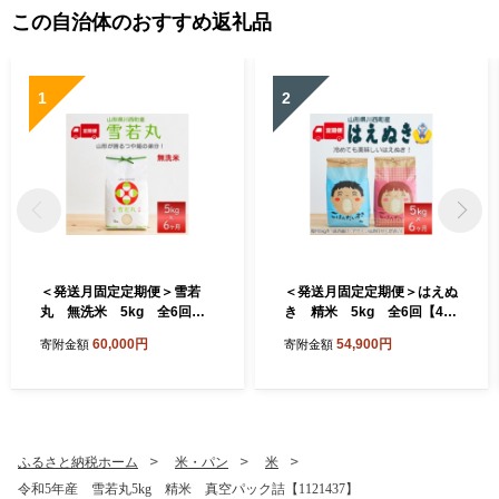
この自治体のおすすめ返礼品
1
2
＜発送月固定定期便＞雪若
＜発送月固定定期便＞はえぬ
丸 無洗米 5kg 全6回【4
き 精米 5kg 全6回【409
090390】
0388】
60,000円
54,900円
寄附金額
寄附金額
ふるさと納税ホーム
米・パン
米
令和5年産 雪若丸5kg 精米 真空パック詰【1121437】