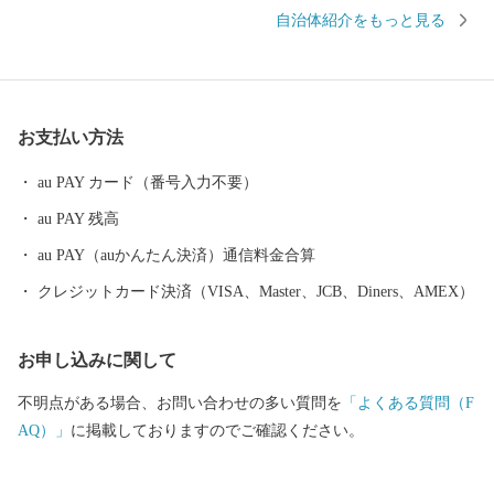
に恵まれています。 川西町は、その豊かな自然を利用した農業が
自治体紹介をもっと見る
盛んで、県内では庄内平野に次ぐ「米どころ」として知られてい
ます。 また、良質な米ときれいな水から生まれる地酒や歴史を持
ち、先進の技術に支えられた米沢牛のおいしさは、町内外から非
常に高い評価を受けています。 『川西ダリヤ園』では、650品種1
お支払い方法
00,000本のダリアを咲かせ、毎年8月はじめから11月上旬の降霜の
時期まで開園しています。メキシコ原産のダリアは、ふるさとメ
au PAY カード（番号入力不要）
キシコの太陽の輝きのように咲き誇り、多くの来園者で賑わって
au PAY 残高
います。
au PAY（auかんたん決済）通信料金合算
クレジットカード決済（VISA、Master、JCB、Diners、AMEX）
お申し込みに関して
不明点がある場合、お問い合わせの多い質問を
「よくある質問（F
AQ）」
に掲載しておりますのでご確認ください。