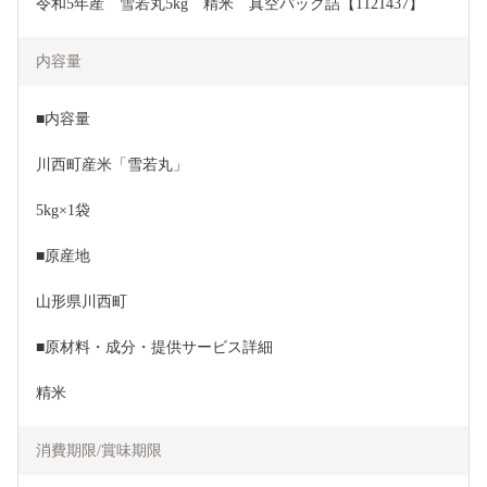
令和5年産　雪若丸5kg　精米　真空パック詰【1121437】
内容量
■内容量
川西町産米「雪若丸」
5kg×1袋
■原産地
山形県川西町
■原材料・成分・提供サービス詳細
精米
消費期限/賞味期限