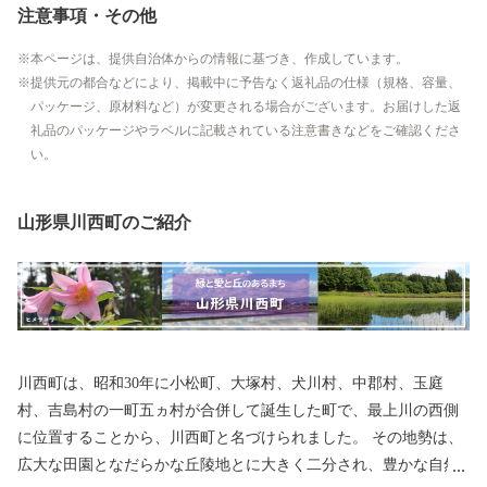
注意事項・その他
本ページは、提供自治体からの情報に基づき、作成しています。
提供元の都合などにより、掲載中に予告なく返礼品の仕様（規格、容量、
パッケージ、原材料など）が変更される場合がございます。お届けした返
礼品のパッケージやラベルに記載されている注意書きなどをご確認くださ
い。
山形県川西町のご紹介
川西町は、昭和30年に小松町、大塚村、犬川村、中郡村、玉庭
村、吉島村の一町五ヵ村が合併して誕生した町で、最上川の西側
に位置することから、川西町と名づけられました。 その地勢は、
広大な田園となだらかな丘陵地とに大きく二分され、豊かな自然