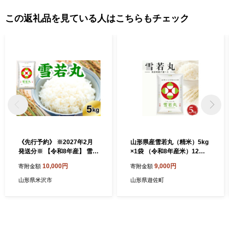
この返礼品を見ている人はこちらもチェック
《先行予約》 ※2027年2月
山形県産雪若丸（精米）5kg
発送分※ 【令和8年産】 雪若
×1袋 （令和8年産米）12月
丸 5kg 〔精米〕
中旬
10,000円
9,000円
寄附金額
寄附金額
山形県米沢市
山形県遊佐町