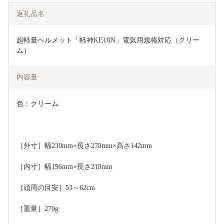
返礼品名
超軽量ヘルメット「軽神KEIJIN」電気用規格対応（クリー
ム）
内容量
色：クリーム
［外寸］幅230mm×長さ278mm×高さ142mm
［内寸］幅196mm×長さ218mm
［頭周の目安］53～62cm
［重量］270g