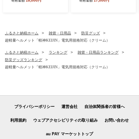
18,000円
17,000円
寄附金額
寄附金額
7年醸造
ン好きのための パンセット
パン屋さんのパン詰め合わせ
埼玉県 伊奈町 ブランジェリ
ーおひさまぱん より翌日配
送エリア限定
ふるさと納税ホーム
雑貨・日用品
防災グッズ
超軽量ヘルメット「軽神KEIJIN」電気用規格対応（クリーム）
ふるさと納税ホーム
ランキング
雑貨・日用品ランキング
防災グッズランキング
超軽量ヘルメット「軽神KEIJIN」電気用規格対応（クリーム）
プライバシーポリシー
運営会社
自治体関係者の皆様へ
利用規約
ウェブアクセシビリティの取り組み
お問い合わせ
au PAY マーケットトップ