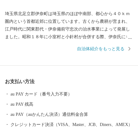
埼玉県北足立郡伊奈町は埼玉県のほぼ中南部、都心から４０ｋｍ
圏内という首都近郊に位置しています。古くから農耕が営まれ、
江戸時代に関東郡代・伊奈備前守忠次の治水事業によって発展し
ました。昭和１８年に小室村と小針村が合併する際、伊奈氏にち
なんで伊奈村と命名。昭和４５年に伊奈町となり、埼玉新都市交
自治体紹介をもっと見る
通伊奈線（ニューシャトル）の開通により、商工業の発展もめま
ぐるしく、従来の農村型社会から都市型社会へと、大きな変化を
遂げています。
お支払い方法
au PAY カード（番号入力不要）
au PAY 残高
au PAY（auかんたん決済）通信料金合算
クレジットカード決済（VISA、Master、JCB、Diners、AMEX）