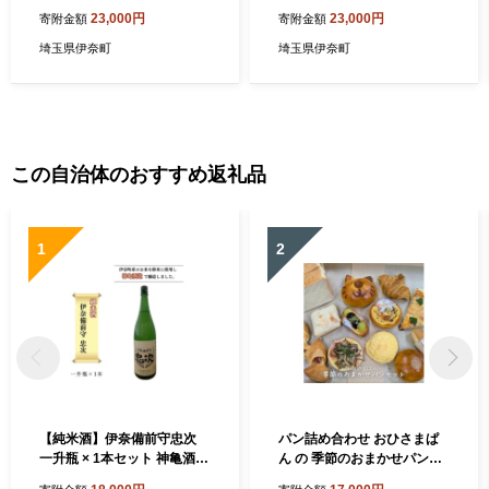
トグレー）
イブルー）
23,000円
23,000円
寄附金額
寄附金額
埼玉県伊奈町
埼玉県伊奈町
この自治体のおすすめ返礼品
1
2
【純米酒】伊奈備前守忠次
パン詰め合わせ おひさまぱ
一升瓶 × 1本セット 神亀酒造
ん の 季節のおまかせパンセ
オリジナル 2025年醸造 令和
ット 8～10個入り 冷蔵便 パ