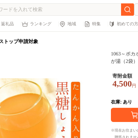
返礼品
ランキング
地域
特集
初めての
ストップ申請対象
1063～ポ
が湯（2袋）
タンカン ざ
かぽか 徳之
寄附金額
4,500
ックライト 
円
在庫: あり
現在お住まい
贈答されませ