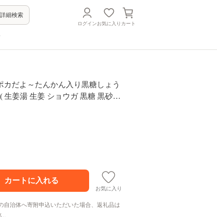
詳細検索
ログイン
お気に入り
カート
方
カポカだよ～たんかん入り黒糖しょう
( 生姜湯 生姜 ショウガ 黒糖 黒砂糖
らめ ザラメ 飲み物 ドリンク 保温 ぽ
島 奄美 鹿児島 ポストイン レターパ
)
お気に入り
の自治体へ寄附申込いただいた場合、返礼品は
ん。