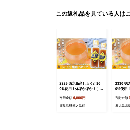
この返礼品を見ている人は
2329 徳之島産しょうが10
2330 
0%使用！体ぽかぽか！しょ
0%使用
うが黒糖シロップ（100ml×
うが黒糖シ
6,000円
寄附金額
寄附金額
2本） （ しょうが 生姜 ショ
3本） （
ウガ 黒糖 黒砂糖 シークニ
ウガ 黒糖
鹿児島県徳之島町
鹿児島県
ン ドリンク 飲み物 しょう
ン ドリン
が湯 生姜湯 調味料 瓶 国産
が湯 生姜
徳之島 奄美 鹿児島 美味し
徳之島 奄
い キッチンこころ ）
い キッ