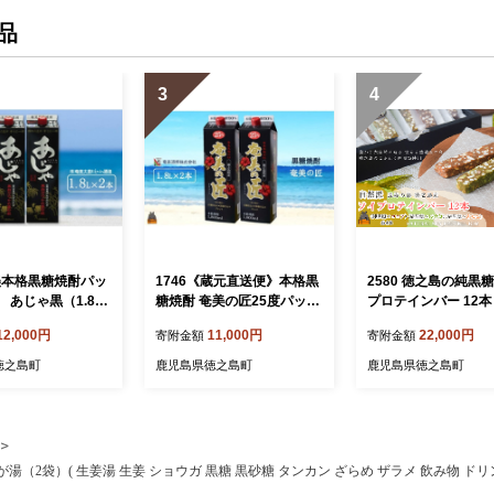
品
3
4
奄美本格黒糖焼酎パッ
1746《蔵元直送便》本格黒
2580 徳之島の純黒
あじゃ黒（1.8L×
糖焼酎 奄美の匠25度パック
プロテインバー 12
1800ml×2本 ( 蔵元直送 酒
糖×ココア・長命草
12,000円
11,000円
22,000円
寄附金額
寄附金額
焼酎 パック プリン体ゼロ
各2本） ( 黒糖 砂糖
糖質ゼロ 奄美 徳之島 鹿児
きび プロテイン 世
徳之島町
鹿児島県徳之島町
鹿児島県徳之島町
島 晩酌 和食 洋食 飲み比べ
産 徳之島 奄美 鹿児
奄美酒類 )
かんファーム )
（2袋）( 生姜湯 生姜 ショウガ 黒糖 黒砂糖 タンカン ざらめ ザラメ 飲み物 ドリ