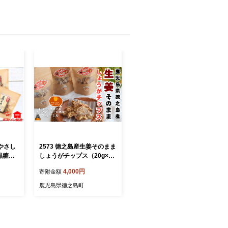
のやさし
2573 徳之島産生姜そのまま
黒糖ま
しょうがチップス（20g×3
 豆菓子
袋） （ しょうが 生姜 ショ
4,000円
寄附金額
奄美 鹿
ウガ 黒糖 黒砂糖 シークニ
 レタ
ン しょうが湯 生姜湯 国産
鹿児島県徳之島町
ポスト
徳之島 奄美 鹿児島 キッチ
ンこころ ）