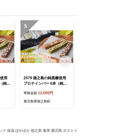
5
6
糖使用
2579 徳之島の純黒糖使用
2603 ご飯にかけるだけで。
本（純黒
プロテインバー 6本（純黒
徳之島産塩使用 かけましゅ
・きなこ
糖×ココア・長命草・きなこ
（あおさ・伊勢海老 各１）
12,000円
5,000円
寄附金額
寄附金額
 さとう
各2本） ( 黒糖 砂糖 さとう
（各38g） （ 塩 あおさ ア
界自然遺
きび プロテイン 世界自然遺
オサ 伊勢海老 えび 調味料
鹿児島県徳之島町
鹿児島県徳之島町
島 かん
産 徳之島 奄美 鹿児島 かん
ごはんのお供 おにぎり お弁
かんファーム )
当 徳之島 奄美 鹿児島 ）
ンク 保温 ぽかぽか 徳之島 奄美 鹿児島 ポストイ