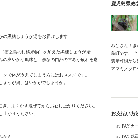
鹿児島県徳
かの黒糖しょうが湯をお届けします！
みなさん！き
ん（徳之島の柑橘果物）を加えた黒糖しょうが湯
島町です。 全国の皆様からの応援で、2021年世界自然
んの爽やかな風味と、黒糖の自然の甘みが疲れを癒
遺産登録が決定いたしま
アマミノクロ
コンで体が冷えてしまう方にはおススメです。
島唄など、た
しょうが湯」はいかがでしょうか。
す。 ふるさと納税で頂いたご寄附は、自然環境保全事
業や、島の子
いております。 全国の皆様！鹿児島県徳之島
cを注ぎ、よくかき混ぜてからお召し上がりください。
と納税にたく
お支払い方
し上がりください。
がとうございます。 おぼらだれん
います。）
au PAY
au PAY 残
んかん