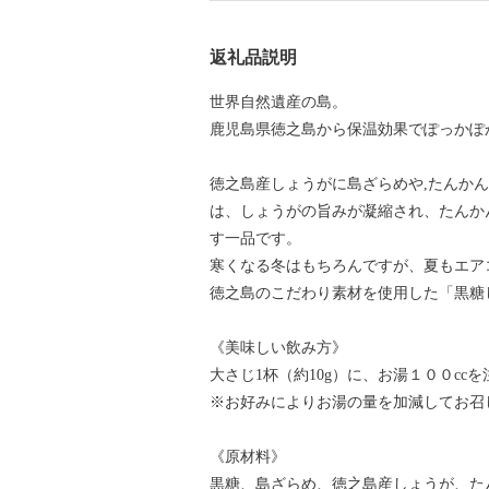
返礼品説明
世界自然遺産の島。
鹿児島県徳之島から保温効果でぽっかぽ
徳之島産しょうがに島ざらめや,たんか
は、しょうがの旨みが凝縮され、たんか
す一品です。
寒くなる冬はもちろんですが、夏もエア
徳之島のこだわり素材を使用した「黒糖
《美味しい飲み方》
大さじ1杯（約10g）に、お湯１００c
※お好みによりお湯の量を加減してお召
《原材料》
黒糖、島ざらめ、徳之島産しょうが、た