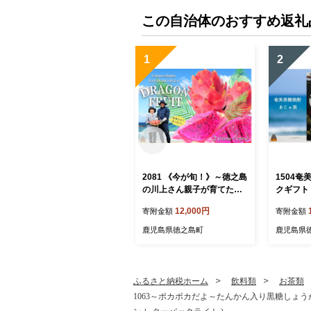
この自治体のおすすめ返礼
1
2
2081 《今が旬！》～徳之島
1504
の川上さん親子が育てた～
クギフト 
ドラゴンフルーツ（赤：2
2本）
12,000円
寄附金額
寄附金額
玉）（ 果物 フルーツ 旬 フ
レッシュ 美容 太陽 世界自
鹿児島県徳之島町
鹿児島県
然遺産 川上道場 ）
ふるさと納税ホーム
飲料類
お茶類
1063～ポカポカだよ～たんかん入り黒糖しょうが湯