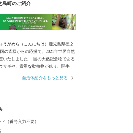
之島町のご紹介
ゅうがめら（こんにちは）鹿児島県徳之
した！ 国の天然記念物である
ウサギや、貴重な動植物が残り、闘牛や
くさんの伝統・文化が残る情熱の島で
自治体紹介をもっと見る
ども達の教育環境の整備に活用させて頂
町ふるさ
さんの“想い”を寄せて頂き、本当にあり
法
。（ありがとうござ
 カード（番号入力不要）
高