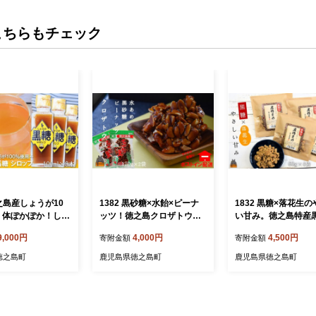
こちらもチェック
徳之島産しょうが10
1382 黒砂糖×水飴×ピーナ
1832 黒糖×落花生
！体ぽかぽか！しょ
ッツ！徳之島クロザトウ豆
い甘み。徳之島特産
ロップ（100ml×
（2袋）【ポストイン配送】
め60ｇ×4袋 ( 和菓子
9,000円
4,000円
4,500円
寄附金額
寄附金額
 しょうが 生姜 ショ
（ 黒砂糖 黒糖 お菓子 和菓
黒砂糖 黒糖 徳之島 
 黒砂糖 シークニ
子 水飴 豆菓子 徳之島 奄美
児島 お菓子 美味しい
徳之島町
鹿児島県徳之島町
鹿児島県徳之島町
ク 飲み物 しょう
鹿児島 美味しい お茶うけ
ーパックライト配送 
湯 調味料 瓶 国産
やさしい美味しさ ポストイ
イン )
美 鹿児島 美味し
ン配送 レターパックライト
チンこころ ）
）